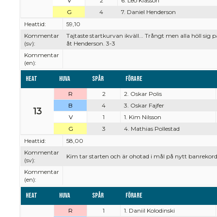
V
2
6. Leo Klasson
G
4
7. Daniel Henderson
Heattid:
59,10
Kommentar
Tajtaste startkurvan ikväll... Trångt men alla höll si
(sv):
åt Henderson. 3-3
Kommentar
(en):
Heat
Huva
Spår
Förare
R
2
2. Oskar Polis
B
4
3. Oskar Fajfer
13
V
1
1. Kim Nilsson
G
3
4. Mathias Pollestad
Heattid:
58,00
Kommentar
Kim tar starten och är ohotad i mål på nytt banrekord.
(sv):
Kommentar
(en):
Heat
Huva
Spår
Förare
R
1
1. Daniil Kolodinski