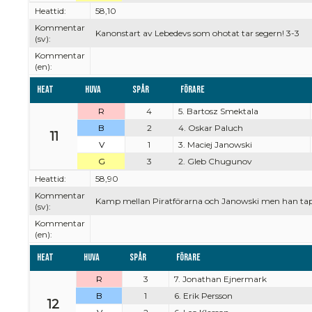
Heattid:
58,10
Kommentar
Kanonstart av Lebedevs som ohotat tar segern! 3-3
(sv):
Kommentar
(en):
Heat
Huva
Spår
Förare
R
4
5. Bartosz Smektala
B
2
4. Oskar Paluch
11
V
1
3. Maciej Janowski
G
3
2. Gleb Chugunov
Heattid:
58,90
Kommentar
Kamp mellan Piratförarna och Janowski men han tappar
(sv):
Kommentar
(en):
Heat
Huva
Spår
Förare
R
3
7. Jonathan Ejnermark
B
1
6. Erik Persson
12