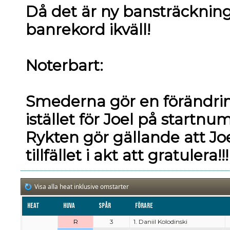
Då det är ny bansträckning
banrekord ikväll!
Noterbart:
Smederna gör en förändrin
istället för Joel på startn
Rykten gör gällande att Joel
tillfället i akt att gratulera!!!
Visa alla heat inklusive omstarter
Heat
Huva
Spår
Förare
R
3
1. Daniil Kolodinski