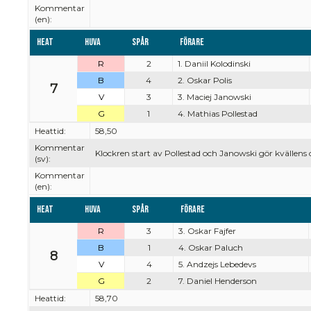
Kommentar
(en):
Heat
Huva
Spår
Förare
R
2
1. Daniil Kolodinski
B
4
2. Oskar Polis
7
V
3
3. Maciej Janowski
G
1
4. Mathias Pollestad
Heattid:
58,50
Kommentar
Klockren start av Pollestad och Janowski gör kvällens
(sv):
Kommentar
(en):
Heat
Huva
Spår
Förare
R
3
3. Oskar Fajfer
B
1
4. Oskar Paluch
8
V
4
5. Andzejs Lebedevs
G
2
7. Daniel Henderson
Heattid:
58,70