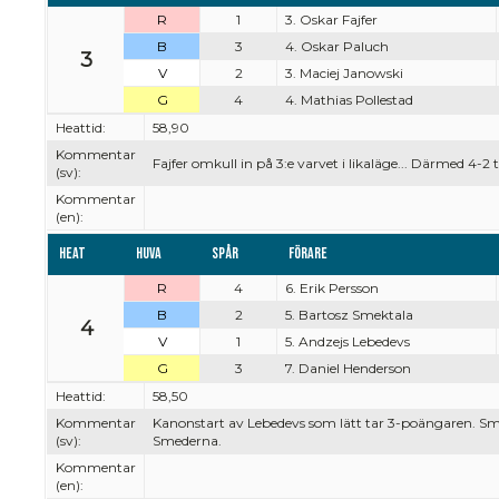
R
1
3. Oskar Fajfer
B
3
4. Oskar Paluch
3
V
2
3. Maciej Janowski
G
4
4. Mathias Pollestad
Heattid:
58,90
Kommentar
Fajfer omkull in på 3:e varvet i likaläge... Därmed 4-2 
(sv):
Kommentar
(en):
Heat
Huva
Spår
Förare
R
4
6. Erik Persson
B
2
5. Bartosz Smektala
4
V
1
5. Andzejs Lebedevs
G
3
7. Daniel Henderson
Heattid:
58,50
Kommentar
Kanonstart av Lebedevs som lätt tar 3-poängaren. Smekt
(sv):
Smederna.
Kommentar
(en):