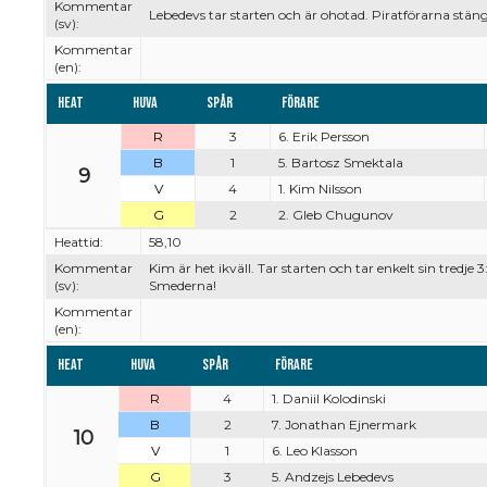
Kommentar
Lebedevs tar starten och är ohotad. Piratförarna stän
(sv):
Kommentar
(en):
Heat
Huva
Spår
Förare
R
3
6. Erik Persson
B
1
5. Bartosz Smektala
9
V
4
1. Kim Nilsson
G
2
2. Gleb Chugunov
Heattid:
58,10
Kommentar
Kim är het ikväll. Tar starten och tar enkelt sin tredje 3
(sv):
Smederna!
Kommentar
(en):
Heat
Huva
Spår
Förare
R
4
1. Daniil Kolodinski
B
2
7. Jonathan Ejnermark
10
V
1
6. Leo Klasson
G
3
5. Andzejs Lebedevs