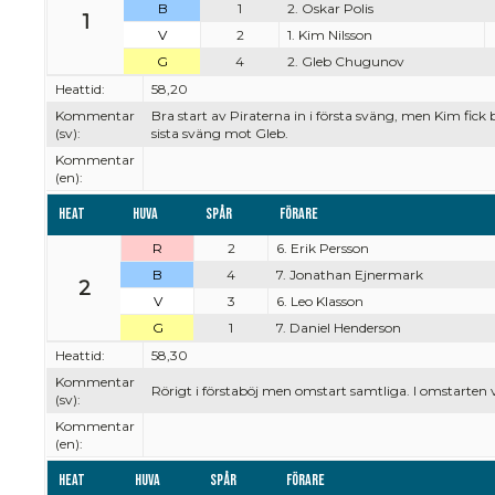
B
1
2. Oskar Polis
1
V
2
1. Kim Nilsson
G
4
2. Gleb Chugunov
Heattid:
58,20
Kommentar
Bra start av Piraterna in i första sväng, men Kim fick 
(sv):
sista sväng mot Gleb.
Kommentar
(en):
Heat
Huva
Spår
Förare
R
2
6. Erik Persson
B
4
7. Jonathan Ejnermark
2
V
3
6. Leo Klasson
G
1
7. Daniel Henderson
Heattid:
58,30
Kommentar
Rörigt i förstaböj men omstart samtliga. I omstarten va
(sv):
Kommentar
(en):
Heat
Huva
Spår
Förare