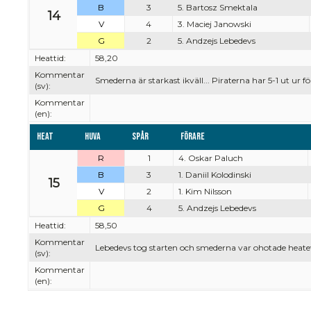
B
3
5. Bartosz Smektala
14
V
4
3. Maciej Janowski
G
2
5. Andzejs Lebedevs
Heattid:
58,20
Kommentar
Smederna är starkast ikväll... Piraterna har 5-1 ut ur 
(sv):
Kommentar
(en):
Heat
Huva
Spår
Förare
R
1
4. Oskar Paluch
B
3
1. Daniil Kolodinski
15
V
2
1. Kim Nilsson
G
4
5. Andzejs Lebedevs
Heattid:
58,50
Kommentar
Lebedevs tog starten och smederna var ohotade heat
(sv):
Kommentar
(en):