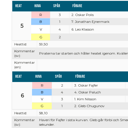
Heat
Huva
Spår
Förare
R
3
2. Oskar Polis
B
1
7. Jonathan Ejnermark
5
V
4
6. Leo Klasson
G
2
Heattid:
59,50
Kommentar
Piraterna tar starten och håller heatet igenom. Kvällen
(sv):
Kommentar
(en):
Heat
Huva
Spår
Förare
R
2
3. Oskar Fajfer
B
4
4. Oskar Paluch
6
V
3
1. Kim Nilsson
G
1
2. Gleb Chugunov
Heattid:
58,10
Kommentar
Haveri för Fajfer i sista kurvan. Gleb går förbi och Sm
(sv):
sekunder.