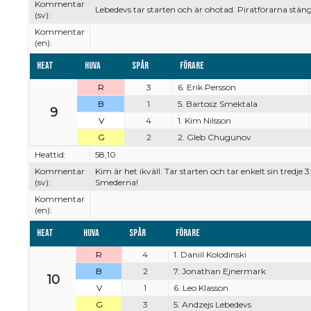
Kommentar
Lebedevs tar starten och är ohotad. Piratförarna stän
(sv):
Kommentar
(en):
Heat
Huva
Spår
Förare
R
3
6. Erik Persson
B
1
5. Bartosz Smektala
9
V
4
1. Kim Nilsson
G
2
2. Gleb Chugunov
Heattid:
58,10
Kommentar
Kim är het ikväll. Tar starten och tar enkelt sin tredje 3
(sv):
Smederna!
Kommentar
(en):
Heat
Huva
Spår
Förare
R
4
1. Daniil Kolodinski
B
2
7. Jonathan Ejnermark
10
V
1
6. Leo Klasson
G
3
5. Andzejs Lebedevs