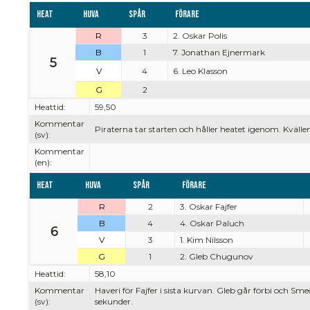
Heat
Huva
Spår
Förare
R
3
2. Oskar Polis
B
1
7. Jonathan Ejnermark
5
V
4
6. Leo Klasson
G
2
Heattid:
59,50
Kommentar
Piraterna tar starten och håller heatet igenom. Kvällen
(sv):
Kommentar
(en):
Heat
Huva
Spår
Förare
R
2
3. Oskar Fajfer
B
4
4. Oskar Paluch
6
V
3
1. Kim Nilsson
G
1
2. Gleb Chugunov
Heattid:
58,10
Kommentar
Haveri för Fajfer i sista kurvan. Gleb går förbi och Sm
(sv):
sekunder.