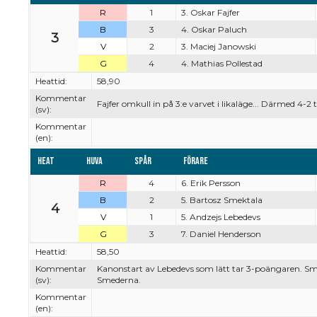
R
1
3. Oskar Fajfer
B
3
4. Oskar Paluch
3
V
2
3. Maciej Janowski
G
4
4. Mathias Pollestad
Heattid:
58,90
Kommentar
Fajfer omkull in på 3:e varvet i likaläge... Därmed 4-2 
(sv):
Kommentar
(en):
Heat
Huva
Spår
Förare
R
4
6. Erik Persson
B
2
5. Bartosz Smektala
4
V
1
5. Andzejs Lebedevs
G
3
7. Daniel Henderson
Heattid:
58,50
Kommentar
Kanonstart av Lebedevs som lätt tar 3-poängaren. Smekt
(sv):
Smederna.
Kommentar
(en):