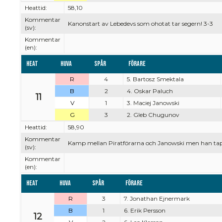
Heattid:
58,10
Kommentar
Kanonstart av Lebedevs som ohotat tar segern! 3-3
(sv):
Kommentar
(en):
Heat
Huva
Spår
Förare
R
4
5. Bartosz Smektala
B
2
4. Oskar Paluch
11
V
1
3. Maciej Janowski
G
3
2. Gleb Chugunov
Heattid:
58,90
Kommentar
Kamp mellan Piratförarna och Janowski men han tappar
(sv):
Kommentar
(en):
Heat
Huva
Spår
Förare
R
3
7. Jonathan Ejnermark
B
1
6. Erik Persson
12