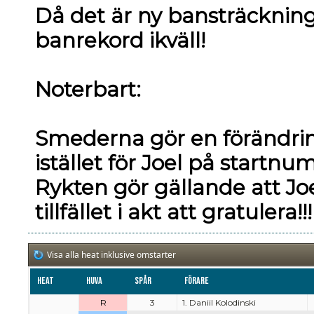
Då det är ny bansträckning
banrekord ikväll!
Noterbart:
Smederna gör en förändrin
istället för Joel på startn
Rykten gör gällande att Joel
tillfället i akt att gratulera!!!
Visa alla heat inklusive omstarter
Heat
Huva
Spår
Förare
R
3
1. Daniil Kolodinski