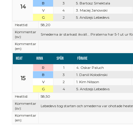
B
3
5. Bartosz Smektala
14
V
4
3. Maciej Janowski
G
2
5. Andzejs Lebedevs
Heattid:
58,20
Kommentar
Smederna är starkast ikväll... Piraterna har 5-1 ut ur 
(sv):
Kommentar
(en):
Heat
Huva
Spår
Förare
R
1
4. Oskar Paluch
B
3
1. Daniil Kolodinski
15
V
2
1. Kim Nilsson
G
4
5. Andzejs Lebedevs
Heattid:
58,50
Kommentar
Lebedevs tog starten och smederna var ohotade heat
(sv):
Kommentar
(en):