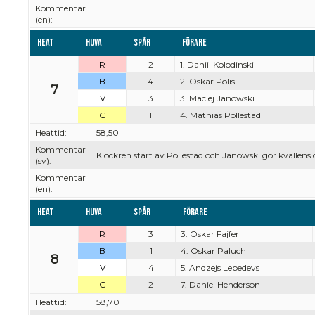
Kommentar
(en):
Heat
Huva
Spår
Förare
R
2
1. Daniil Kolodinski
B
4
2. Oskar Polis
7
V
3
3. Maciej Janowski
G
1
4. Mathias Pollestad
Heattid:
58,50
Kommentar
Klockren start av Pollestad och Janowski gör kvällens
(sv):
Kommentar
(en):
Heat
Huva
Spår
Förare
R
3
3. Oskar Fajfer
B
1
4. Oskar Paluch
8
V
4
5. Andzejs Lebedevs
G
2
7. Daniel Henderson
Heattid:
58,70