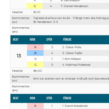
V
2
6. Leo Klasson
G
4
7. Daniel Henderson
Heattid:
59,10
Kommentar
Tajtaste startkurvan ikväll... Trångt men alla höll si
(sv):
åt Henderson. 3-3
Kommentar
(en):
Heat
Huva
Spår
Förare
R
2
2. Oskar Polis
B
4
3. Oskar Fajfer
13
V
1
1. Kim Nilsson
G
3
4. Mathias Pollestad
Heattid:
58,00
Kommentar
Kim tar starten och är ohotad i mål på nytt banrekord.
(sv):
Kommentar
(en):
Heat
Huva
Spår
Förare
R
1
1. Daniil Kolodinski