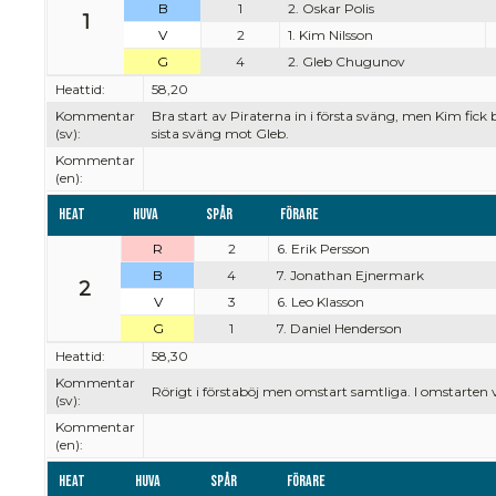
B
1
2. Oskar Polis
1
V
2
1. Kim Nilsson
G
4
2. Gleb Chugunov
Heattid:
58,20
Kommentar
Bra start av Piraterna in i första sväng, men Kim fick 
(sv):
sista sväng mot Gleb.
Kommentar
(en):
Heat
Huva
Spår
Förare
R
2
6. Erik Persson
B
4
7. Jonathan Ejnermark
2
V
3
6. Leo Klasson
G
1
7. Daniel Henderson
Heattid:
58,30
Kommentar
Rörigt i förstaböj men omstart samtliga. I omstarten va
(sv):
Kommentar
(en):
Heat
Huva
Spår
Förare