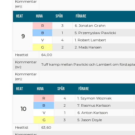
Kommentar
(en):
Heat
Huva
Spår
Förare
R
3
6. Jonatan Grahn
B
1
5. Przemyslaw Pawlicki
9
V
4
1. Robert Lambert
G
2
2. Mads Hansen
Heattid:
64,00
Kommentar
Tuff kamp mellan Pawlicki och Lambert om förstapla
(sv):
Kommentar
(en):
Heat
Huva
Spår
Förare
R
4
1. Szymon Wozniak
B
2
7. Rasmus Karlsson
10
V
1
6. Anton Karlsson
G
3
5. Jason Doyle
Heattid:
63,60
Kommentar