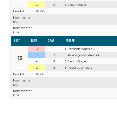
G
2
5. Jason Doyle
Heattid:
63,60
Kommentar
(sv):
Kommentar
(en):
Heat
Huva
Spår
Förare
R
1
1. Szymon Wozniak
B
3
5. Przemyslaw Pawlicki
15
V
2
5. Jason Doyle
G
4
1. Robert Lambert
Heattid:
63,60
Kommentar
(sv):
Kommentar
(en):