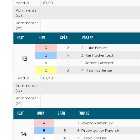
Heattid:
63,20
Kommentar
(sv):
Kommentar
(en):
Heat
Huva
Spår
Förare
R
2
2. Luke Becker
B
4
3. Kai Huckenbeck
13
V
1
1. Robert Lambert
G
3
4. Rasmus Jensen
Heattid:
63,70
Kommentar
(sv):
Kommentar
(en):
Heat
Huva
Spår
Förare
R
1
1. Szymon Wozniak
B
3
5. Przemyslaw Pawlicki
14
V
4
3. Jacob Thorssell