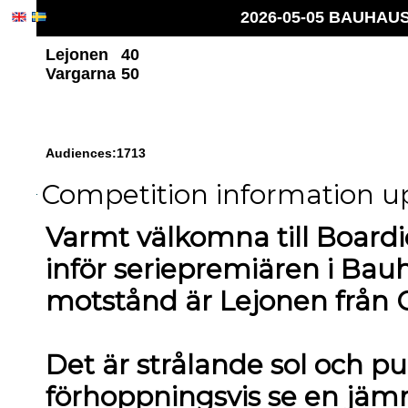
2026-05-05 BAUHAUS 
Lejonen
40
Vargarna
50
Audiences:1713
Competition information up
Varmt välkomna till Boardic
inför seriepremiären i Bau
motstånd är Lejonen från G
Det är strålande sol och pub
förhoppningsvis se en jä