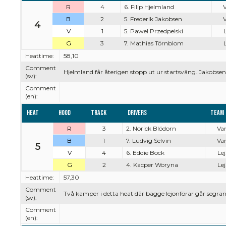
R
4
6. Filip Hjelmland
V
B
2
5. Frederik Jakobsen
V
4
V
1
5. Pawel Przedpelski
L
G
3
7. Mathias Törnblom
L
Heattime:
58,10
Comment
Hjelmland får återigen stopp ut ur startsväng. Jakobse
(sv):
Comment
(en):
Heat
Hood
Track
Drivers
Team
R
3
2. Norick Blödorn
Var
B
1
7. Ludvig Selvin
Var
5
V
4
6. Eddie Bock
Lej
G
2
4. Kacper Woryna
Lej
Heattime:
57,30
Comment
Två kamper i detta heat där bägge lejonförar går segra
(sv):
Comment
(en):