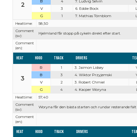
B
4
7. Ludvig Selvin
V
2
V
3
6. Eddie Bock
L
G
1
7. Mathias Törnblom
L
Heattime:
58,50
Comment
Hjelmland får stopp på cykeln direkt efter start.
(sv):
Comment
(en):
Heat
Hood
Track
Drivers
Te
R
1
3. Jaimon Lidsey
B
3
4. Wiktor Przyjemski
3
V
2
3. Robert Chmiel
G
4
4. Kacper Woryna
Heattime:
57,40
Comment
Woryna får den bästa starten och rundar resterande fält
(sv):
Comment
(en):
Heat
Hood
Track
Drivers
Te