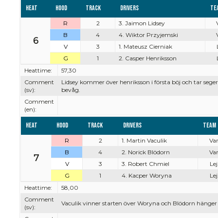
Heat
Hood
Track
Drivers
Te
R
2
3. Jaimon Lidsey
B
4
4. Wiktor Przyjemski
6
V
3
1. Mateusz Cierniak
G
1
2. Casper Henriksson
Heattime:
57,30
Comment
Lidsey kommer över henriksson i första böj och tar sege
(sv):
bevåg.
Comment
(en):
Heat
Hood
Track
Drivers
Team
R
2
1. Martin Vaculik
Var
B
4
2. Norick Blödorn
Var
7
V
3
3. Robert Chmiel
Lej
G
1
4. Kacper Woryna
Lej
Heattime:
58,00
Comment
Vaculik vinner starten över Woryna och Blödorn hänger p
(sv):