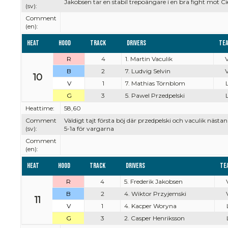
Jakobsen tar en stabil trepoängare i en bra fight mot C
(sv):
Comment
(en):
Heat
Hood
Track
Drivers
Te
R
4
1. Martin Vaculik
V
B
2
7. Ludvig Selvin
V
10
V
1
7. Mathias Törnblom
L
G
3
5. Pawel Przedpelski
L
Heattime:
58,60
Comment
Väldigt tajt första böj där przedpelski och vaculik nästan
(sv):
5-1a för vargarna
Comment
(en):
Heat
Hood
Track
Drivers
Te
R
4
5. Frederik Jakobsen
B
2
4. Wiktor Przyjemski
11
V
1
4. Kacper Woryna
G
3
2. Casper Henriksson