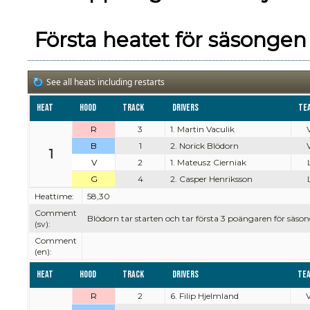
Första heatet för säsongen
See all heats including restarts
Heat
Hood
Track
Drivers
Te
R
3
1. Martin Vaculik
V
B
1
2. Norick Blödorn
V
1
V
2
1. Mateusz Cierniak
G
4
2. Casper Henriksson
Heattime:
58,30
Comment
Blödorn tar starten och tar första 3 poängaren för säson
(sv):
Comment
(en):
Heat
Hood
Track
Drivers
Te
R
2
6. Filip Hjelmland
V