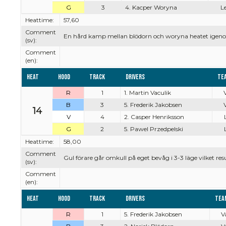
G
3
4. Kacper Woryna
Le
Heattime:
57,60
Comment
En hård kamp mellan blödorn och woryna heatet igenom d
(sv):
Comment
(en):
Heat
Hood
Track
Drivers
Te
R
1
1. Martin Vaculik
V
B
3
5. Frederik Jakobsen
V
14
V
4
2. Casper Henriksson
G
2
5. Pawel Przedpelski
Heattime:
58,00
Comment
Gul förare går omkull på eget bevåg i 3-3 läge vilket resu
(sv):
Comment
(en):
Heat
Hood
Track
Drivers
Tea
R
1
5. Frederik Jakobsen
V