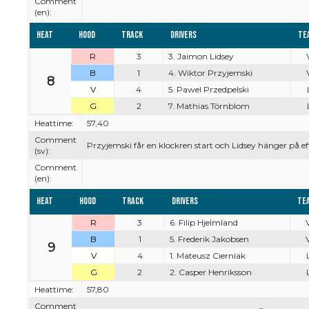
Comment
(en):
Heat
Hood
Track
Drivers
Te
R
3
3. Jaimon Lidsey
B
1
4. Wiktor Przyjemski
8
V
4
5. Pawel Przedpelski
G
2
7. Mathias Törnblom
Heattime:
57,40
Comment
Przyjemski får en klockren start och Lidsey hänger på eft
(sv):
Comment
(en):
Heat
Hood
Track
Drivers
Te
R
3
6. Filip Hjelmland
V
B
1
5. Frederik Jakobsen
V
9
V
4
1. Mateusz Cierniak
G
2
2. Casper Henriksson
Heattime:
57,80
Comment