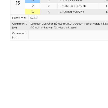
B
3
2. Norick Blödorn
V
15
V
2
1. Mateusz Cierniak
L
G
4
4. Kacper Woryna
L
Heattime:
57,50
Comment
Lejonen avslutar på ett bra sätt genom att snygga till 
(sv):
40 och vi tackar för visat intresse!
Comment
(en):