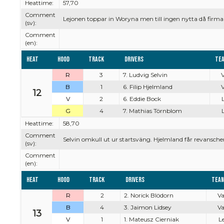
Heattime:
57,70
Comment
Lejonen toppar in Woryna men till ingen nytta då firma
(sv):
Comment
(en):
Heat
Hood
Track
Drivers
Te
R
3
7. Ludvig Selvin
V
B
1
6. Filip Hjelmland
V
12
V
2
6. Eddie Bock
L
G
4
7. Mathias Törnblom
L
Heattime:
58,70
Comment
Selvin omkull ut ur startsväng. Hjelmland får revansche
(sv):
Comment
(en):
Heat
Hood
Track
Drivers
Tea
R
2
2. Norick Blödorn
Va
B
4
3. Jaimon Lidsey
Va
13
V
1
1. Mateusz Cierniak
Le