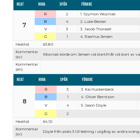
Heat
Huva
Spår
Förare
R
2
1. Szymon Wozniak
B
4
2. Luke Becker
7
V
3
3. Jacob Thorssell
G
1
4. Rasmus Jensen
Heattid:
63,80
Kommentar
Wozniak körde om Jensen vid start/mål vid start av va
(sv):
Kommentar
(en):
Heat
Huva
Spår
Förare
R
3
3. Kai Huckenbeck
B
1
4. Oliver Berntzon
8
V
4
5. Jason Doyle
G
2
Heattid:
64,10
Kommentar
Doyle från plats 3 till ledning i utgång av andra sväng
(sv):