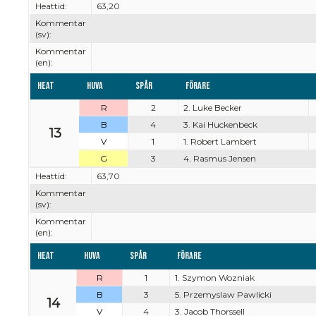
Heattid:
63,20
Kommentar
(sv):
Kommentar
(en):
Heat
Huva
Spår
Förare
R
2
2. Luke Becker
B
4
3. Kai Huckenbeck
13
V
1
1. Robert Lambert
G
3
4. Rasmus Jensen
Heattid:
63,70
Kommentar
(sv):
Kommentar
(en):
Heat
Huva
Spår
Förare
R
1
1. Szymon Wozniak
B
3
5. Przemyslaw Pawlicki
14
V
4
3. Jacob Thorssell