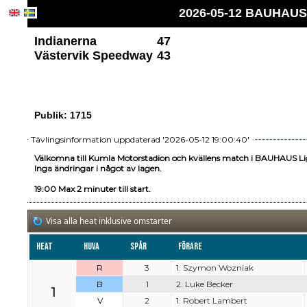
2026-05-12 BAUHAUS 
Indianerna
47
Västervik Speedway
43
Publik: 1715
Tävlingsinformation uppdaterad '2026-05-12 19:00:40'
Välkomna till Kumla Motorstadion och kvällens match i BAUHAUS Li
Inga ändringar i något av lagen.
19:00 Max 2 minuter till start.
Visa alla heat inklusive omstarter
Heat
Huva
Spår
Förare
R
3
1. Szymon Wozniak
B
1
2. Luke Becker
1
V
2
1. Robert Lambert