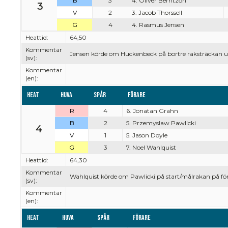
B
3
4. Oliver Berntzon
3
V
2
3. Jacob Thorssell
G
4
4. Rasmus Jensen
Heattid:
64,50
Kommentar
Jensen körde om Huckenbeck på bortre raksträckan un
(sv):
Kommentar
(en):
Heat
Huva
Spår
Förare
R
4
6. Jonatan Grahn
B
2
5. Przemyslaw Pawlicki
4
V
1
5. Jason Doyle
G
3
7. Noel Wahlquist
Heattid:
64,30
Kommentar
Wahlquist körde om Pawlicki på start/målrakan på förs
(sv):
Kommentar
(en):
Heat
Huva
Spår
Förare