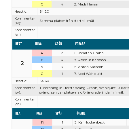
G
4
2. Mads Hansen
Heattid:
64,20
Kommentar
Samma platser från start till mål
(sv):
Kommentar
(en):
Heat
Huva
Spår
Förare
R
2
6. Jonatan Grahn
B
4
7. Rasmus Karlsson
2
V
3
6. Anton Karlsson
G
1
7. Noel Wahlquist
Heattid:
64,60
Kommentar
Turordning in i första sväng Grahn, Wahlquist, R Karlsso
(sv):
sväng, sen var platserna oförändrade ända in i mål.
Kommentar
(en):
Heat
Huva
Spår
Förare
R
1
3. Kai Huckenbeck