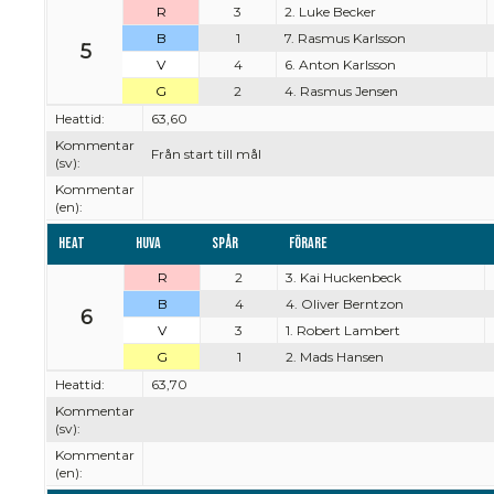
R
3
2. Luke Becker
B
1
7. Rasmus Karlsson
5
V
4
6. Anton Karlsson
G
2
4. Rasmus Jensen
Heattid:
63,60
Kommentar
Från start till mål
(sv):
Kommentar
(en):
Heat
Huva
Spår
Förare
R
2
3. Kai Huckenbeck
B
4
4. Oliver Berntzon
6
V
3
1. Robert Lambert
G
1
2. Mads Hansen
Heattid:
63,70
Kommentar
(sv):
Kommentar
(en):