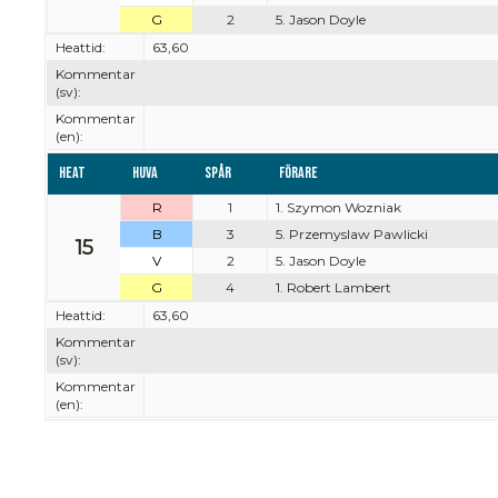
G
2
5. Jason Doyle
Heattid:
63,60
Kommentar
(sv):
Kommentar
(en):
Heat
Huva
Spår
Förare
R
1
1. Szymon Wozniak
B
3
5. Przemyslaw Pawlicki
15
V
2
5. Jason Doyle
G
4
1. Robert Lambert
Heattid:
63,60
Kommentar
(sv):
Kommentar
(en):