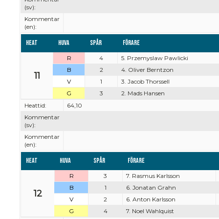
(sv):
Kommentar
(en):
Heat
Huva
Spår
Förare
R
4
5. Przemyslaw Pawlicki
B
2
4. Oliver Berntzon
11
V
1
3. Jacob Thorssell
G
3
2. Mads Hansen
Heattid:
64,10
Kommentar
(sv):
Kommentar
(en):
Heat
Huva
Spår
Förare
R
3
7. Rasmus Karlsson
B
1
6. Jonatan Grahn
12
V
2
6. Anton Karlsson
G
4
7. Noel Wahlquist