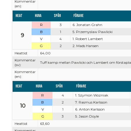
Kommentar
(en):
Heat
Huva
Spår
Förare
R
3
6. Jonatan Grahn
B
1
5. Przemyslaw Pawlicki
9
V
4
1. Robert Lambert
G
2
2. Mads Hansen
Heattid:
64,00
Kommentar
Tuff kamp mellan Pawlicki och Lambert om förstapla
(sv):
Kommentar
(en):
Heat
Huva
Spår
Förare
R
4
1. Szymon Wozniak
B
2
7. Rasmus Karlsson
10
V
1
6. Anton Karlsson
G
3
5. Jason Doyle
Heattid:
63,60
Kommentar