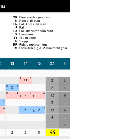
na
OK
Förare enligt program
N
Kom ej till start
FN
Fall, kom ej till start
F
Fall
FX
Fall, utesluten från start
X
Utesluten
TT
Touch Tape
R
Stopp
RR
Riders replacement
M
Utesluten p.g.a. 2-minutersregeln
2
13
14
15
S:a
H
R
1
N
3
3
B
2
0
5
4
R
4
1
4
2
2
1
12
6
R
R
2
3
4
4
B
3
2
3
2
12
6
B
6
4
3
3
44
2
5
3