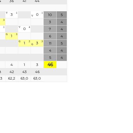
4
36
41
44
V
1
1
3
0
10
5
V
3
0
3
4
1
V
4
0
7
4
G
3
1
6
4
G
2
3
1
3
11
5
G
4
4
5
4
46
4
1
3
8
42
43
46
,3
62,2
63,0
63,0