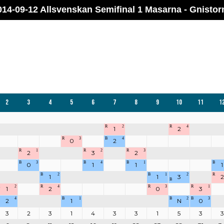
014-09-12 Allsvenskan Semifinal 1 Masarna - Gnistor
2
3
4
5
6
7
8
9
10
11
1
R
2
R
4
1
2
R
3
B
4
0
2
R
1
R
2
R
3
2
3
2
B
3
B
4
B
1
B
0
1
1
1
B
2
B
1
2
R
1
1
3
2
B
2
R
4
R
3
R
1
1
2
0
3
4
B
1
B
2
B
3
2
1
N
0
3
2
3
1
4
3
3
1
5
3
3