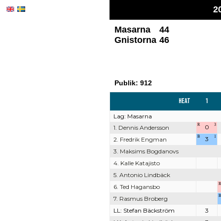
2
Masarna
44
Gnistorna
46
Publik: 912
Heat
1
Lag: Masarna
R
3
0
1. Dennis Andersson
B
1
3
2. Fredrik Engman
3. Maksims Bogdanovs
4. Kalle Katajisto
5. Antonio Lindbäck
R
6. Ted Hagansbo
B
7. Rasmus Broberg
LL: Stefan Bäckström
3