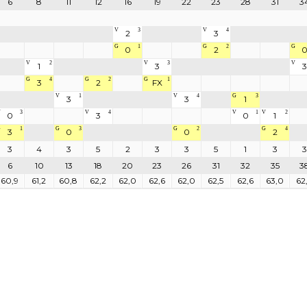
6
8
11
12
16
19
22
23
28
31
3
V
3
V
4
2
3
G
1
G
2
G
0
2
V
2
V
3
V
1
3
3
G
4
G
2
G
1
3
2
FX
V
1
V
4
G
3
3
3
1
V
3
V
4
V
1
V
2
0
3
0
1
G
1
G
3
G
2
G
4
3
0
0
2
3
4
3
5
2
3
3
5
1
3
3
6
10
13
18
20
23
26
31
32
35
3
60,9
61,2
60,8
62,2
62,0
62,6
62,0
62,5
62,6
63,0
62