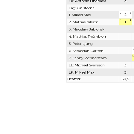
LK: Antonio Lindbäck
3
Lag: Gnistorna
V
2
2
1. Mikael Max
G
4
1
2. Mattias Nilsson
3. Miroslaw Jablonski
4. Mathias Thörnblom
5. Peter Ljung
6. Sebastian Carlson
7. Kenny Wennerstam
LL: Michael Svensson
3
LK: Mikael Max
3
Heattid:
60,5