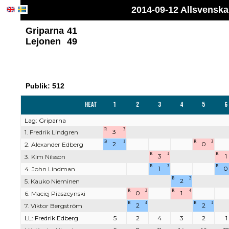
2014-09-12 Allsvenska
Griparna
41
Lejonen
49
Publik: 512
Heat
1
2
3
4
5
6
Lag: Griparna
R
3
3
1. Fredrik Lindgren
B
1
R
3
2
0
2. Alexander Edberg
R
1
R
3
1
3. Kim Nilsson
B
3
B
1
0
4. John Lindman
B
2
2
5. Kauko Nieminen
R
2
R
4
0
1
6. Maciej Piaszcynski
B
4
B
1
2
2
7. Viktor Bergström
LL: Fredrik Edberg
5
2
4
3
2
1