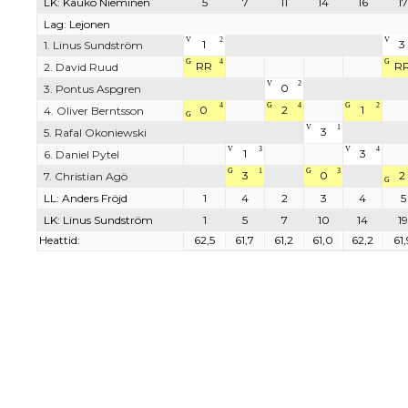
LK: Kauko Nieminen
5
7
11
14
16
17
Lag: Lejonen
V
2
V
1
3
1. Linus Sundström
G
4
G
RR
R
2. David Ruud
V
2
0
3. Pontus Aspgren
4
G
4
G
2
0
2
1
4. Oliver Berntsson
G
V
1
3
5. Rafal Okoniewski
V
3
V
4
1
3
6. Daniel Pytel
G
1
G
3
3
0
2
7. Christian Agö
G
LL: Anders Fröjd
1
4
2
3
4
5
LK: Linus Sundström
1
5
7
10
14
19
Heattid:
62,5
61,7
61,2
61,0
62,2
61,