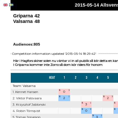
2015-05-14 Allsven
Griparna
42
Valsarna
48
Audiences:805
Competition information updated '2015-05-14 18:29:42'
Här i Hagfors skiner solen nu väntar vi in all publik så blir detta en ka
I Griparna kommer inte Zorro så dom kör riders för honom
Heat
1
2
3
4
5
Team: Valsarna
R
3
0
1. Kennet Hansen
B
1
R
3
2
2
2. Viktor Palovaara
R
1
R
3
3. Krzysztof Jablonski
B
3
B
0
4. Robin Törnqvist
B
2
3
5. Tomas Jonasson