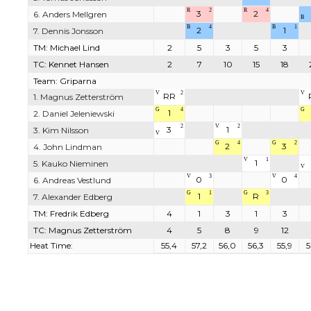
R
2
R
4
3
2
6. Anders Mellgren
B
B
4
B
1
2
1
7. Dennis Jonsson
TM: Michael Lind
2
5
3
5
3
TC: Kennet Hansen
2
7
10
15
18
Team: Griparna
V
2
V
RR
1. Magnus Zetterström
G
4
G
1
2. Daniel Jeleniewski
2
V
2
3
1
3. Kim Nilsson
V
G
4
G
2
2
3
4. John Lindman
V
1
1
5. Kauko Nieminen
V
V
3
V
4
0
0
6. Andreas Vestlund
G
1
G
3
1
R
7. Alexander Edberg
TM: Fredrik Edberg
4
1
3
1
3
TC: Magnus Zetterström
4
5
8
9
12
Heat Time:
55,4
57,2
56,0
56,3
55,9
5