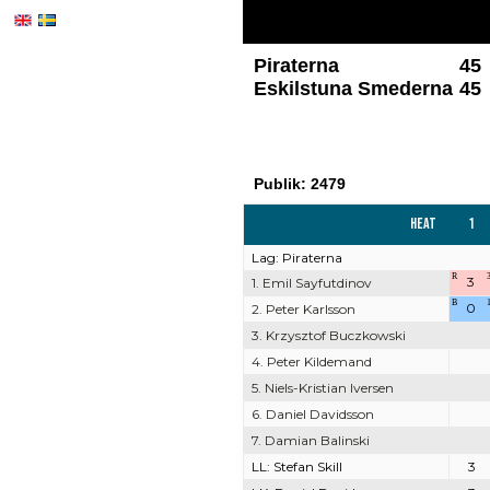
Piraterna
45
Eskilstuna Smederna
45
Publik: 2479
Heat
1
Lag: Piraterna
R
3
1. Emil Sayfutdinov
B
0
2. Peter Karlsson
3. Krzysztof Buczkowski
4. Peter Kildemand
5. Niels-Kristian Iversen
6. Daniel Davidsson
7. Damian Balinski
LL: Stefan Skill
3