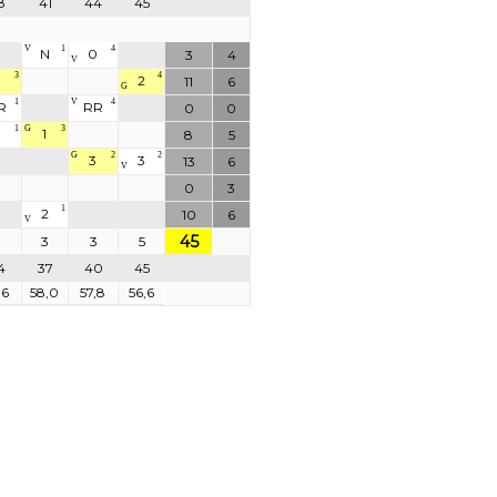
8
41
44
45
V
1
4
N
0
3
4
V
3
4
2
11
6
G
1
V
4
R
RR
0
0
1
G
3
0
1
8
5
G
2
2
3
3
13
6
V
0
3
1
2
10
6
V
45
3
3
5
4
37
40
45
,6
58,0
57,8
56,6