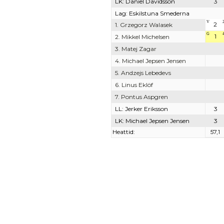
LK: Daniel Davidsson
3
Lag: Eskilstuna Smederna
V
2
1. Grzegorz Walasek
G
1
2. Mikkel Michelsen
3. Matej Zagar
4. Michael Jepsen Jensen
5. Andzejs Lebedevs
6. Linus Eklöf
7. Pontus Aspgren
LL: Jerker Eriksson
3
LK: Michael Jepsen Jensen
3
Heattid:
57,1