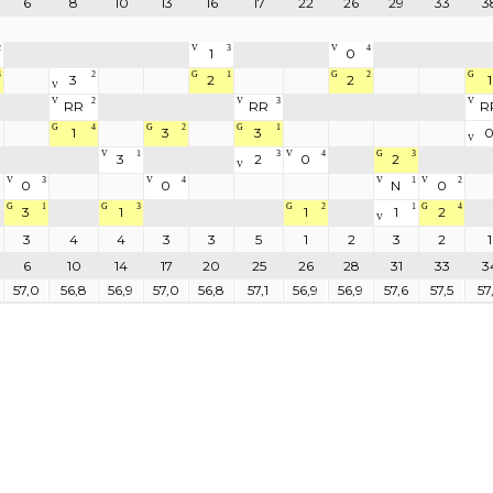
6
8
10
13
16
17
22
26
29
33
3
2
V
3
V
4
1
0
4
2
G
1
G
2
G
3
2
2
1
V
V
2
V
3
V
RR
RR
R
G
4
G
2
G
1
1
3
3
V
V
1
3
V
4
G
3
3
2
0
2
V
V
3
V
4
V
1
V
2
0
0
N
0
G
1
G
3
G
2
1
G
4
3
1
1
1
2
V
3
4
4
3
3
5
1
2
3
2
1
6
10
14
17
20
25
26
28
31
33
3
57,0
56,8
56,9
57,0
56,8
57,1
56,9
56,9
57,6
57,5
57