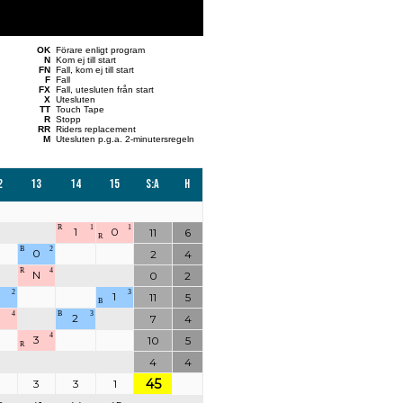
OK
Förare enligt program
N
Kom ej till start
FN
Fall, kom ej till start
F
Fall
FX
Fall, utesluten från start
X
Utesluten
TT
Touch Tape
R
Stopp
RR
Riders replacement
M
Utesluten p.g.a. 2-minutersregeln
2
13
14
15
S:a
H
R
1
1
1
0
11
6
R
B
2
0
2
4
R
4
N
0
2
2
3
1
11
5
B
4
B
3
2
7
4
4
3
10
5
R
4
4
45
3
3
1