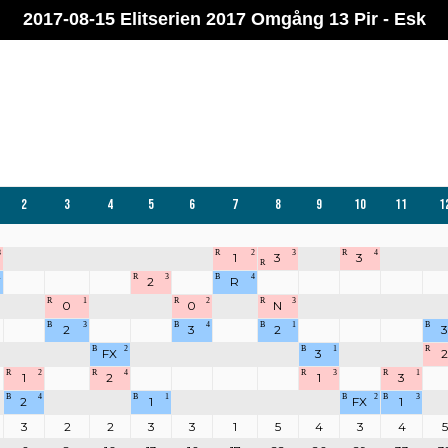
2017-08-15 Elitserien 2017 Omgång 13 Pir - Esk
2
3
4
5
6
7
8
9
10
11
1
3
R
2
3
R
4
1
3
3
R
1
R
3
B
4
2
R
R
1
R
2
R
3
0
0
N
B
3
B
4
B
1
B
2
3
2
3
B
2
B
1
R
FX
3
2
R
2
R
4
R
3
R
1
1
2
1
3
B
4
B
1
B
2
B
3
2
1
FX
1
3
2
2
3
3
1
5
4
3
4
5