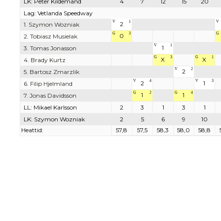
LK: Peter Kildemand
4
7
12
15
20
Lag: Vetlanda Speedway
V
1
V
2
1. Szymon Wozniak
G
3
G
0
2. Tobiasz Musielak
V
1
1
3. Tomas Jonasson
G
3
G
1
X
X
4. Brady Kurtz
V
2
2
5. Bartosz Zmarzlik
V
4
V
3
2
1
6. Filip Hjelmland
G
2
G
4
1
1
7. Jonas Davidsson
LL: Mikael Karlsson
2
3
1
3
1
LK: Szymon Wozniak
2
5
6
9
10
Heattid:
57,8
57,5
58,3
58,0
58,8