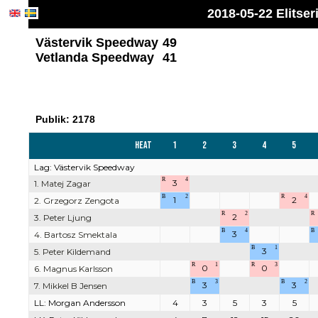
2018-05-22 Elitse
Västervik Speedway
49
Vetlanda Speedway
41
Publik: 2178
Heat
1
2
3
4
5
Lag: Västervik Speedway
R
4
3
1. Matej Zagar
B
2
R
4
1
2
2. Grzegorz Zengota
R
2
R
2
3. Peter Ljung
B
4
B
3
4. Bartosz Smektala
B
1
3
5. Peter Kildemand
R
1
R
3
0
0
6. Magnus Karlsson
B
3
B
2
3
3
7. Mikkel B Jensen
LL: Morgan Andersson
4
3
5
3
5