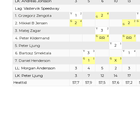
LK: Andreas Jonsson
3
5
6
10
13
Lag: Västervik Speedway
V
2
4
V
1
2
1. Grzegorz Zengota
G
G
4
2
G
2
2
2. Mikkel B Jensen
G
V
2
3
3. Matej Zagar
G
4
G
2
RR
RR
4. Peter Kildemand
V
1
2
5. Peter Ljung
V
3
V
4
3
1
6. Bartosz Smektala
G
1
G
3
1
X
7. Daniel Henderson
LL: Morgan Andersson
3
4
5
2
3
LK: Peter Ljung
3
7
12
14
17
Heattid:
57,7
57,9
57,5
57,6
57,2