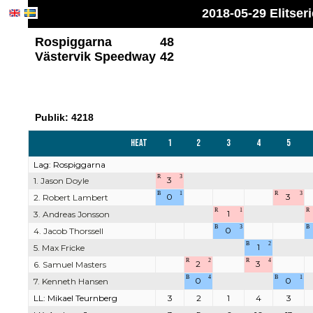
2018-05-29 Elitse
Rospiggarna
48
Västervik Speedway
42
Publik: 4218
Heat
1
2
3
4
5
Lag: Rospiggarna
R
3
3
1. Jason Doyle
B
1
R
3
0
3
2. Robert Lambert
R
1
R
1
3. Andreas Jonsson
B
3
B
0
4. Jacob Thorssell
B
2
1
5. Max Fricke
R
2
R
4
2
3
6. Samuel Masters
B
4
B
1
0
0
7. Kenneth Hansen
LL: Mikael Teurnberg
3
2
1
4
3