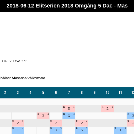
2018-06-12 Elitserien 2018 Omgång 5 Dac - Mas
-06-12 18:49:59'
Vi hälsar Masarna välkomna.
2
3
4
5
6
7
8
9
10
11
1
R
1
R
3
3
2
R
4
B
3
B
3
0
R
2
R
1
R
4
R
2
2
2
B
4
B
3
B
2
B
1
1
3
3
1