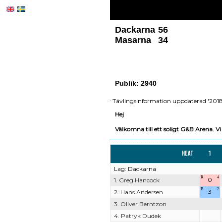
Dackarna
56
Masarna
34
Publik: 2940
Tävlingsinformation uppdaterad '2018
Hej
Välkomna till ett soligt G&B Arena. 
Heat
1
Lag: Dackarna
R
4
0
1. Greg Hancock
B
2
3
2. Hans Andersen
3. Oliver Berntzon
4. Patryk Dudek