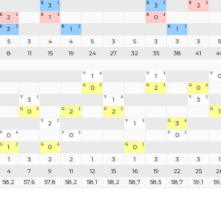
B
1
B
2
R
3
3
3
2
R
1
R
3
R
4
2
1
0
B
3
B
2
B
1
3
1
1
5
3
4
4
5
3
5
3
3
3
5
8
11
15
19
24
27
32
35
38
41
4
V
4
V
3
V
1
1
G
2
G
1
G
4
0
2
0
V
1
V
4
V
2
3
1
3
G
3
G
1
G
2
G
0
2
2
1
V
2
V
3
G
4
2
1
3
V
4
V
3
V
2
0
0
0
G
2
G
4
G
1
1
0
0
1
3
2
2
1
3
1
3
3
3
1
4
7
9
11
12
15
16
19
22
25
2
58,2
57,6
57,8
58,2
58,1
58,2
58,7
58,5
58,7
59,1
59