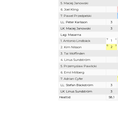
5. Maciej Janowski
6. Joel Kling
7. Pawel Przedpelski
LL: Peter Karlsson
3
LK: Maciej Janowski
3
Lag: Masarna
V
1
1
1. Antonio Lindbäck
G
3
2
2. Kim Nilsson
3. Tai Woffinden
4. Linus Sundström
5. Przemyslaw Pawlicki
6. Emil Millberg
7. Adrian Cyfer
LL: Stefan Bäckström
3
LK: Linus Sundström
3
Heattid:
58,1