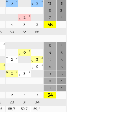
B
4
4
3
2
13
5
B
3
3
1
2
7
4
R
56
4
3
3
6
50
53
56
2
0
3
4
4
0
4
5
G
V
3
3
2
3
12
5
G
4
1
0
5
5
V
G
1
2
0
3
9
5
V
0
3
1
3
34
2
3
3
6
28
31
34
,6
58,7
59,7
59,4