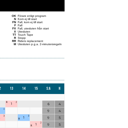
OK
Förare enligt program
N
Kom ej till start
FN
Fall, kom ej till start
F
Fall
FX
Fall, utesluten från start
X
Utesluten
TT
Touch Tape
R
Stopp
RR
Riders replacement
M
Utesluten p.g.a. 2-minutersregeln
2
13
14
15
S:a
H
R
2
1
6
4
1
3
9
4
3
3
2
1
9
5
B
2
1
9
5
R