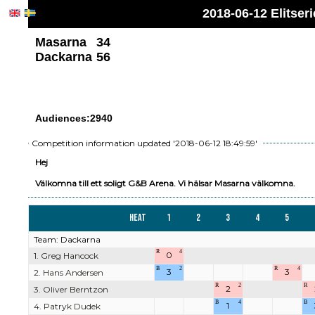
2018-06-12 Elitse
Masarna
34
Dackarna
56
Audiences:2940
Competition information updated '2018-06-12 18:49:59'
Hej
Välkomna till ett soligt G&B Arena. Vi hälsar Masarna välkomna.
Heat
1
2
3
4
5
Team: Dackarna
R
4
0
1. Greg Hancock
B
2
R
4
3
3
2. Hans Andersen
R
2
R
2
3. Oliver Berntzon
B
4
B
1
4. Patryk Dudek