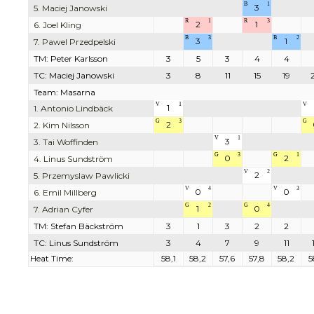
B
1
3
5. Maciej Janowski
R
1
R
3
2
1
6. Joel Kling
B
3
B
2
3
1
7. Pawel Przedpelski
TM: Peter Karlsson
3
5
3
4
4
TC: Maciej Janowski
3
8
11
15
19
Team: Masarna
V
1
V
1
1. Antonio Lindbäck
G
3
G
2
2. Kim Nilsson
V
1
3
3. Tai Woffinden
G
3
G
1
0
2
4. Linus Sundström
V
2
2
5. Przemyslaw Pawlicki
V
4
V
3
0
0
6. Emil Millberg
G
2
G
4
1
0
7. Adrian Cyfer
TM: Stefan Bäckström
3
1
3
2
2
TC: Linus Sundström
3
4
7
9
11
Heat Time:
58,1
58,2
57,6
57,8
58,2
5