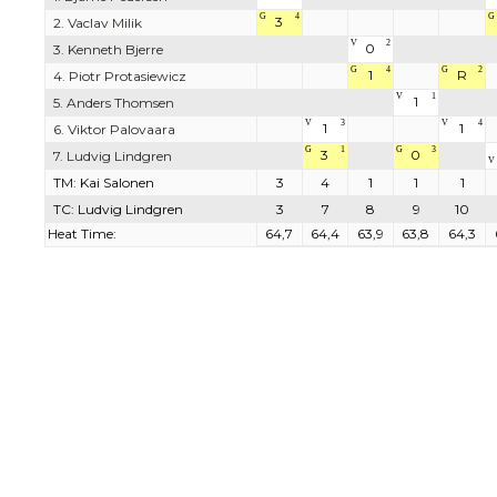
G
4
G
3
2. Vaclav Milik
V
2
0
3. Kenneth Bjerre
G
4
G
2
1
R
4. Piotr Protasiewicz
V
1
1
5. Anders Thomsen
V
3
V
4
1
1
6. Viktor Palovaara
G
1
G
3
3
0
7. Ludvig Lindgren
V
TM: Kai Salonen
3
4
1
1
1
TC: Ludvig Lindgren
3
7
8
9
10
Heat Time:
64,7
64,4
63,9
63,8
64,3