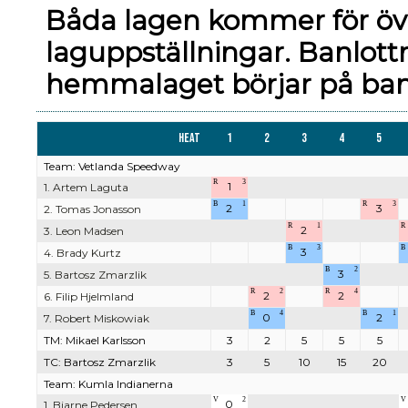
Båda lagen kommer för ö
laguppställningar. Banlott
hemmalaget börjar på bano
Heat
1
2
3
4
5
Team: Vetlanda Speedway
R
3
1
1. Artem Laguta
B
1
R
3
2
3
2. Tomas Jonasson
R
1
R
2
3. Leon Madsen
B
3
B
3
4. Brady Kurtz
B
2
3
5. Bartosz Zmarzlik
R
2
R
4
2
2
6. Filip Hjelmland
B
4
B
1
0
2
7. Robert Miskowiak
TM: Mikael Karlsson
3
2
5
5
5
TC: Bartosz Zmarzlik
3
5
10
15
20
Team: Kumla Indianerna
V
2
V
0
1. Bjarne Pedersen