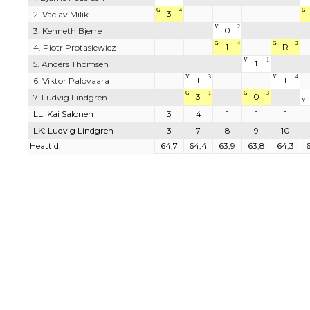
G
4
G
3
2. Vaclav Milik
V
2
0
3. Kenneth Bjerre
G
4
G
2
1
R
4. Piotr Protasiewicz
V
1
1
5. Anders Thomsen
V
3
V
4
1
1
6. Viktor Palovaara
G
1
G
3
3
0
7. Ludvig Lindgren
V
LL: Kai Salonen
3
4
1
1
1
LK: Ludvig Lindgren
3
7
8
9
10
Heattid:
64,7
64,4
63,9
63,8
64,3
6