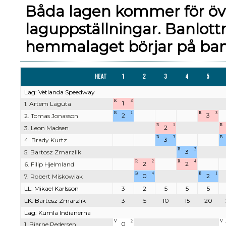
Båda lagen kommer för ö
laguppställningar. Banlott
hemmalaget börjar på bano
Heat
1
2
3
4
5
Lag: Vetlanda Speedway
R
3
1
1. Artem Laguta
B
1
R
3
2
3
2. Tomas Jonasson
R
1
R
2
3. Leon Madsen
B
3
B
3
4. Brady Kurtz
B
2
3
5. Bartosz Zmarzlik
R
2
R
4
2
2
6. Filip Hjelmland
B
4
B
1
0
2
7. Robert Miskowiak
LL: Mikael Karlsson
3
2
5
5
5
LK: Bartosz Zmarzlik
3
5
10
15
20
Lag: Kumla Indianerna
V
2
V
0
1. Bjarne Pedersen