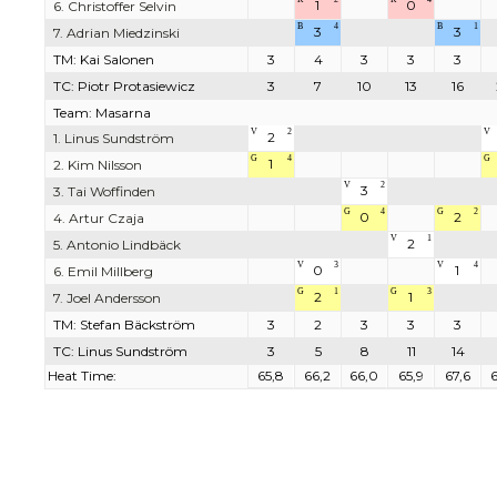
1
0
6. Christoffer Selvin
B
4
B
1
3
3
7. Adrian Miedzinski
TM: Kai Salonen
3
4
3
3
3
TC: Piotr Protasiewicz
3
7
10
13
16
Team: Masarna
V
2
V
2
1. Linus Sundström
G
4
G
1
2. Kim Nilsson
V
2
3
3. Tai Woffinden
G
4
G
2
0
2
4. Artur Czaja
V
1
2
5. Antonio Lindbäck
V
3
V
4
0
1
6. Emil Millberg
G
1
G
3
2
1
7. Joel Andersson
TM: Stefan Bäckström
3
2
3
3
3
TC: Linus Sundström
3
5
8
11
14
Heat Time:
65,8
66,2
66,0
65,9
67,6
6