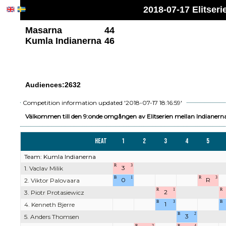
2018-07-17 Elitse
Masarna
44
Kumla Indianerna
46
Audiences:2632
Competition information updated '2018-07-17 18:16:59'
Välkommen till den 9:onde omgången av Elitserien mellan Indianer
Heat
1
2
3
4
5
Team: Kumla Indianerna
R
3
3
1. Vaclav Milik
B
1
R
3
0
R
2. Viktor Palovaara
R
1
R
2
3. Piotr Protasiewicz
B
3
B
1
4. Kenneth Bjerre
B
2
3
5. Anders Thomsen
R
2
R
4