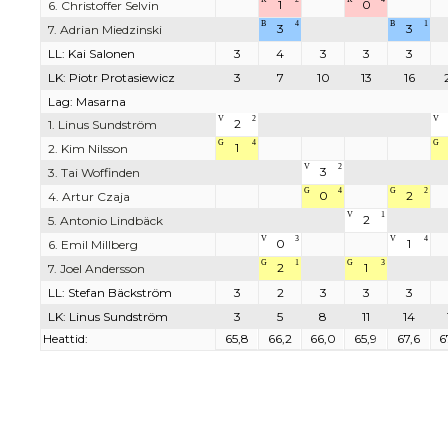
1
0
6. Christoffer Selvin
B
4
B
1
3
3
7. Adrian Miedzinski
LL: Kai Salonen
3
4
3
3
3
LK: Piotr Protasiewicz
3
7
10
13
16
Lag: Masarna
V
2
V
2
1. Linus Sundström
G
4
G
1
2. Kim Nilsson
V
2
3
3. Tai Woffinden
G
4
G
2
0
2
4. Artur Czaja
V
1
2
5. Antonio Lindbäck
V
3
V
4
0
1
6. Emil Millberg
G
1
G
3
2
1
7. Joel Andersson
LL: Stefan Bäckström
3
2
3
3
3
LK: Linus Sundström
3
5
8
11
14
Heattid:
65,8
66,2
66,0
65,9
67,6
6