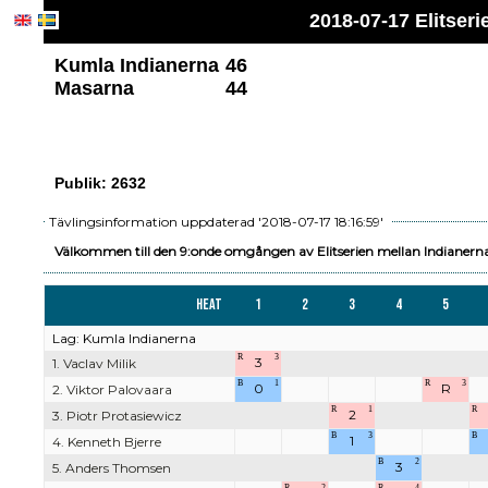
2018-07-17 Elitse
Kumla Indianerna
46
Masarna
44
Publik: 2632
Tävlingsinformation uppdaterad '2018-07-17 18:16:59'
Välkommen till den 9:onde omgången av Elitserien mellan Indianer
Heat
1
2
3
4
5
Lag: Kumla Indianerna
R
3
3
1. Vaclav Milik
B
1
R
3
0
R
2. Viktor Palovaara
R
1
R
2
3. Piotr Protasiewicz
B
3
B
1
4. Kenneth Bjerre
B
2
3
5. Anders Thomsen
R
2
R
4