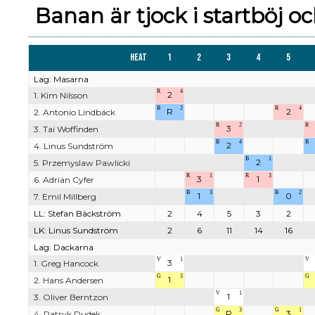
Banan är tjock i startböj oc
Heat
1
2
3
4
5
Lag: Masarna
R
4
2
1. Kim Nilsson
B
2
R
4
R
2
2. Antonio Lindbäck
R
2
R
3
3. Tai Woffinden
B
4
B
2
4. Linus Sundström
B
1
2
5. Przemyslaw Pawlicki
R
1
R
3
3
1
6. Adrian Cyfer
B
3
B
2
1
0
7. Emil Millberg
LL: Stefan Bäckström
2
4
5
3
2
LK: Linus Sundström
2
6
11
14
16
Lag: Dackarna
V
1
V
3
1. Greg Hancock
G
3
G
1
2. Hans Andersen
V
1
1
3. Oliver Berntzon
G
3
G
1
R
3
4. Patryk Dudek