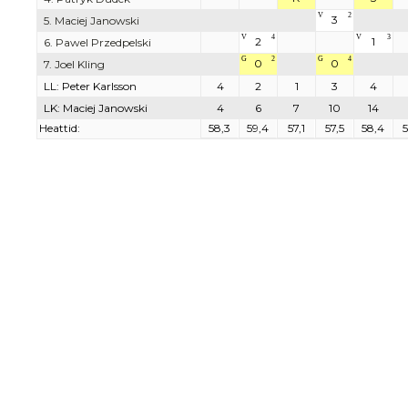
V
2
3
5. Maciej Janowski
V
4
V
3
2
1
6. Pawel Przedpelski
G
2
G
4
0
0
7. Joel Kling
LL: Peter Karlsson
4
2
1
3
4
LK: Maciej Janowski
4
6
7
10
14
Heattid:
58,3
59,4
57,1
57,5
58,4
5