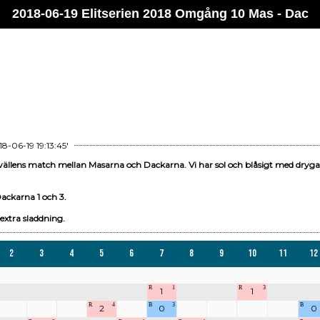
2018-06-19 Elitserien 2018 Omgång 10 Mas - Dac
8-06-19 19:13:45'
kvällens match mellan Masarna och Dackarna. Vi har sol och blåsigt med dryga 
ackarna 1 och 3.
 extra sladdning.
2
3
4
5
6
7
8
9
10
11
12
R
1
R
3
1
1
R
4
B
3
B
2
0
0