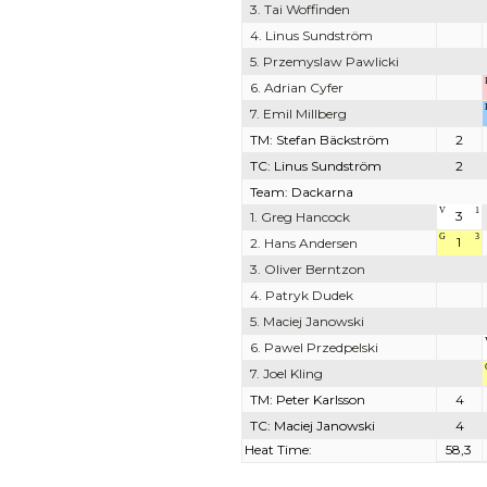
3. Tai Woffinden
4. Linus Sundström
5. Przemyslaw Pawlicki
6. Adrian Cyfer
7. Emil Millberg
TM: Stefan Bäckström
2
TC: Linus Sundström
2
Team: Dackarna
V
1
3
1. Greg Hancock
G
3
1
2. Hans Andersen
3. Oliver Berntzon
4. Patryk Dudek
5. Maciej Janowski
6. Pawel Przedpelski
7. Joel Kling
TM: Peter Karlsson
4
TC: Maciej Janowski
4
Heat Time:
58,3