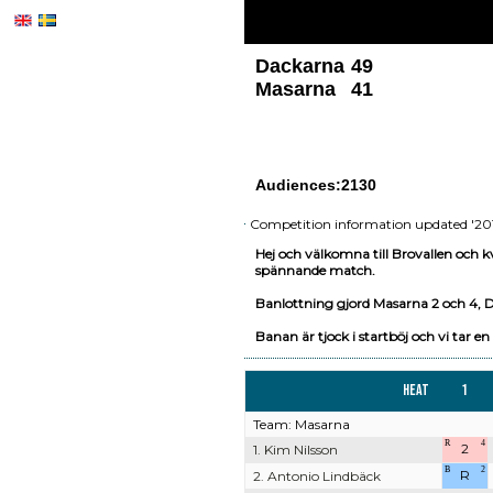
Dackarna
49
Masarna
41
Audiences:2130
Competition information updated '201
Hej och välkomna till Brovallen och 
spännande match.
Banlottning gjord Masarna 2 och 4, D
Banan är tjock i startböj och vi tar en
Heat
1
Team: Masarna
R
4
2
1. Kim Nilsson
B
2
R
2. Antonio Lindbäck