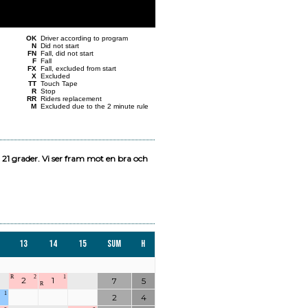
OK
Driver according to program
N
Did not start
FN
Fall, did not start
F
Fall
FX
Fall, excluded from start
X
Excluded
TT
Touch Tape
R
Stop
RR
Riders replacement
M
Excluded due to the 2 minute rule
21 grader. Vi ser fram mot en bra och
13
14
15
Sum
H
R
2
1
2
1
7
5
R
1
2
4