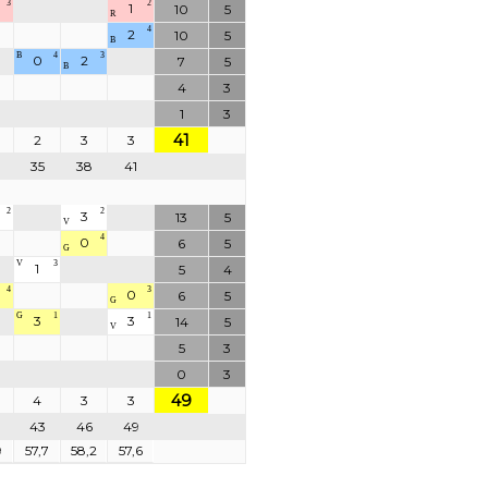
3
2
1
10
5
R
4
2
10
5
B
B
4
3
0
2
7
5
B
4
3
1
3
41
2
3
3
35
38
41
2
2
3
13
5
V
4
0
6
5
G
V
3
1
5
4
4
3
0
6
5
G
G
1
1
3
3
14
5
V
5
3
0
3
49
4
3
3
43
46
49
9
57,7
58,2
57,6