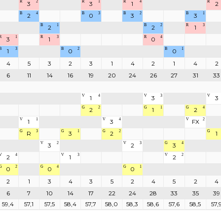
R
2
R
1
R
4
R
3
3
1
2
B
4
B
3
B
2
B
1
2
0
3
3
B
1
B
2
R
3
2
2
1
R
1
R
3
R
4
3
1
0
B
3
B
2
B
1
1
0
0
4
5
3
2
3
1
4
2
1
4
2
6
11
14
16
19
20
24
26
27
31
33
V
4
V
3
V
1
3
3
G
2
G
1
G
4
2
1
2
V
1
V
4
V
2
1
3
FX
G
3
G
1
G
2
G
R
3
2
1
V
2
V
3
G
4
3
2
3
V
4
V
3
V
2
2
1
2
G
2
G
4
G
1
0
0
0
2
1
3
4
3
5
2
4
5
2
4
6
7
10
14
17
22
24
28
33
35
39
59,4
57,1
57,5
58,4
57,7
58,0
58,3
58,6
57,6
58,5
57,