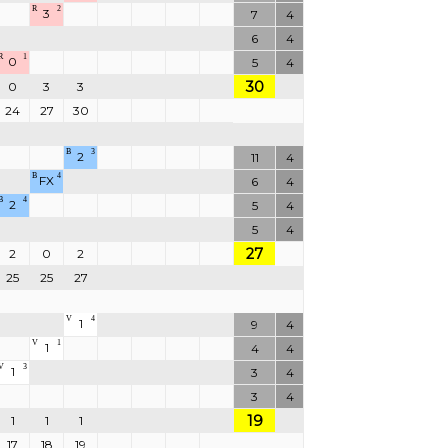
R
2
3
7
4
6
4
R
1
0
5
4
30
0
3
3
24
27
30
B
3
2
11
4
B
4
FX
6
4
B
4
2
5
4
5
4
27
2
0
2
25
25
27
V
4
1
9
4
V
1
1
4
4
V
3
1
3
4
3
4
19
1
1
1
17
18
19