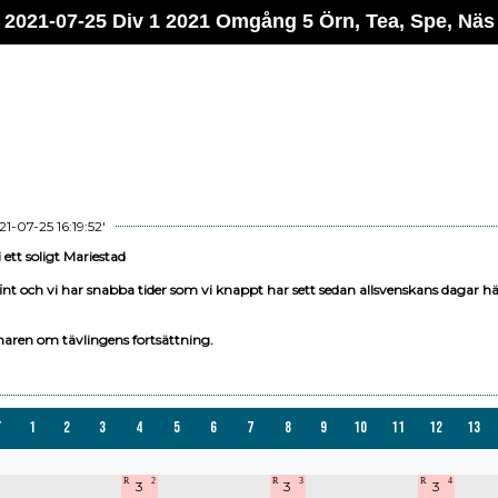
2021-07-25 Div 1 2021 Omgång 5 Örn, Tea, Spe, Näs
-07-25 16:19:52'
 ett soligt Mariestad
nt och vi har snabba tider som vi knappt har sett sedan allsvenskans dagar hä
maren om tävlingens fortsättning.
t
1
2
3
4
5
6
7
8
9
10
11
12
13
R
2
R
3
R
4
3
3
3