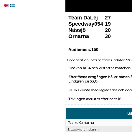
Team DaLej
27
Speedway054
19
Nässjö
20
Örnarna
30
Audiences:150
Competition information updated '2021
Klockan är 14 och vi startar matchen i
Efter första omgången håller banan fi
Lindgren på 58,0.
Kl. 16.15 Möte med lagledarna och do
Tävlingen avslutas efter heat 16.
Hea
Team: Örnarna
1. Ludvig Lindgren