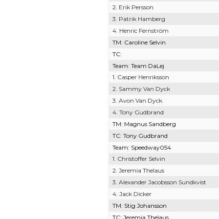
2. Erik Persson
3. Patrik Hamberg
4. Henric Fernström
TM: Caroline Selvin
TC:
Team: Team DaLej
1. Casper Henriksson
2. Sammy Van Dyck
3. Avon Van Dyck
4. Tony Gudbrand
TM: Magnus Sandberg
TC: Tony Gudbrand
Team: Speedway054
1. Christoffer Selvin
2. Jeremia Thelaus
3. Alexander Jacobsson Sundkvist
4. Jack Dicker
TM: Stig Johansson
TC: Jeremia Thelaus