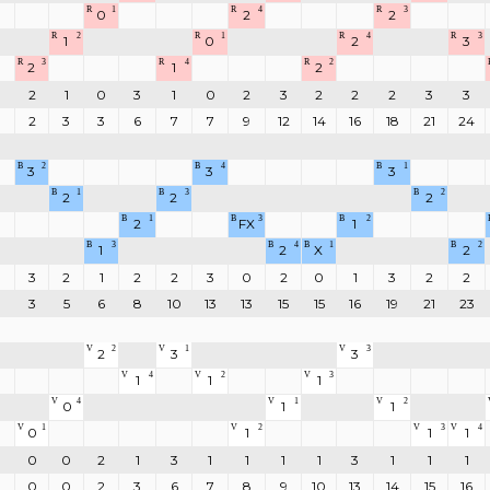
R
1
R
4
R
3
0
2
2
R
2
R
1
R
4
R
3
1
0
2
3
R
3
R
4
R
2
2
1
2
2
1
0
3
1
0
2
3
2
2
2
3
3
2
3
3
6
7
7
9
12
14
16
18
21
24
B
2
B
4
B
1
3
3
3
B
1
B
3
B
2
2
2
2
B
1
B
3
B
2
2
FX
1
B
3
B
4
B
1
B
2
1
2
X
2
3
2
1
2
2
3
0
2
0
1
3
2
2
3
5
6
8
10
13
13
15
15
16
19
21
23
V
2
V
1
V
3
2
3
3
V
4
V
2
V
3
1
1
1
V
4
V
1
V
2
0
1
1
V
1
V
2
V
3
V
4
0
1
1
1
0
0
2
1
3
1
1
1
1
3
1
1
1
0
0
2
3
6
7
8
9
10
13
14
15
16