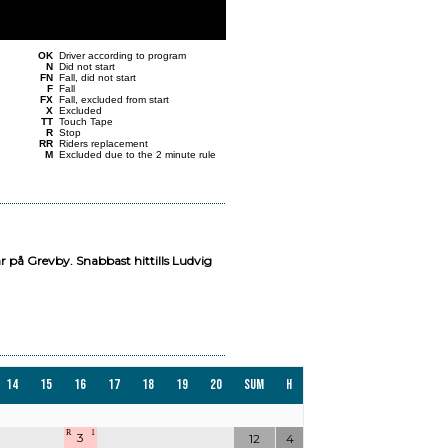
OK
Driver according to program
N
Did not start
FN
Fall, did not start
F
Fall
FX
Fall, excluded from start
X
Excluded
TT
Touch Tape
R
Stop
RR
Riders replacement
M
Excluded due to the 2 minute rule
r på Grevby. Snabbast hittills Ludvig
14
15
16
17
18
19
20
Sum
H
R
1
3
12
4