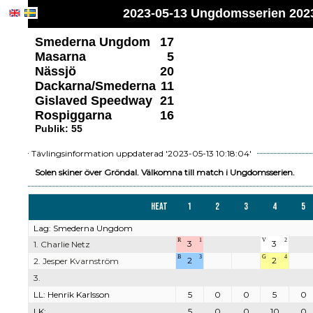
2023-05-13 Ungdomsserien 2023
Smederna Ungdom
17
Masarna
5
Nässjö
20
Dackarna/Smederna
11
Gislaved Speedway
21
Rospiggarna
16
Publik: 55
Tävlingsinformation uppdaterad '2023-05-13 10:18:04'
Solen skiner över Gröndal. Välkomna till match i Ungdomsserien.
Heat
1
2
3
4
5
Lag: Smederna Ungdom
R
1
V
2
3
3
1. Charlie Netz
B
3
G
4
2
2
2. Jesper Kvarnström
3.
LL: Henrik Karlsson
5
0
0
5
0
LK:
5
0
0
10
0