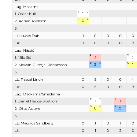
Lag: Masarna
V
2
1
1. Oscar Kull
G
4
0
2. Adrian Axelsson
3.
LL: Lucas Dahl
1
0
0
0
0
LK:
1
0
0
0
0
Lag: Nässjö
R
1
V
3
3
1. Milo Sjö
B
3
G
2
1
2. Melwin Glimfjäll Johansson
3.
LL: Pascal Lindh
0
5
0
0
4
LK:
0
5
0
0
9
Lag: Dackarna/Smederna
V
2
R
1
1
1
1. Daniel Hauge Sjöström
G
4
B
3
0
0
2. Otto Autere
3.
LL: Magnus Sandberg
0
1
0
1
0
LK:
0
1
0
2
0