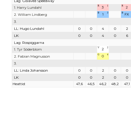
Lag: Gislaved Speedway
R
1
R
3
2
1. Harry Lundahl
B
3
B
1
FX
2. William Lindberg
3.
LL: Hugo Lundahl
0
0
4
0
2
LK:
0
0
4
0
6
Lag: Rospiggarna
V
2
2
1. Tyr Söderblom
G
4
0
2. Fabian Magnusson
3.
LL: Linda Johansson
0
0
2
0
0
LK:
0
0
2
0
0
Heattid:
47,6
46,5
46,2
48,2
47,1