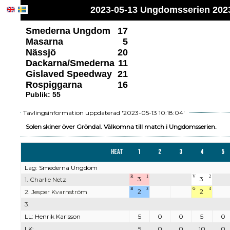
2023-05-13 Ungdomsserien 2023
Smederna Ungdom
17
Masarna
5
Nässjö
20
Dackarna/Smederna
11
Gislaved Speedway
21
Rospiggarna
16
Publik: 55
Tävlingsinformation uppdaterad '2023-05-13 10:18:04'
Solen skiner över Gröndal. Välkomna till match i Ungdomsserien.
Heat
1
2
3
4
5
Lag: Smederna Ungdom
R
1
V
2
3
3
1. Charlie Netz
B
3
G
4
2
2
2. Jesper Kvarnström
3.
LL: Henrik Karlsson
5
0
0
5
0
LK:
5
0
0
10
0