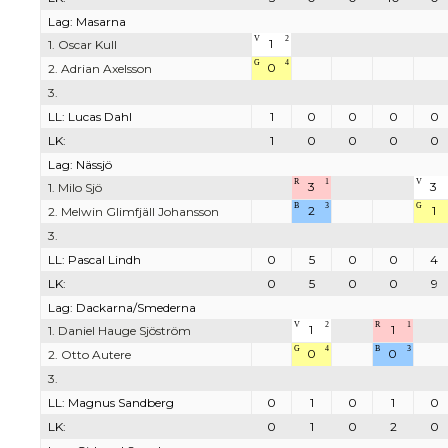
Lag: Masarna
V
2
1
1. Oscar Kull
G
4
0
2. Adrian Axelsson
3.
LL: Lucas Dahl
1
0
0
0
0
LK:
1
0
0
0
0
Lag: Nässjö
R
1
V
3
3
1. Milo Sjö
B
3
G
2
1
2. Melwin Glimfjäll Johansson
3.
LL: Pascal Lindh
0
5
0
0
4
LK:
0
5
0
0
9
Lag: Dackarna/Smederna
V
2
R
1
1
1
1. Daniel Hauge Sjöström
G
4
B
3
0
0
2. Otto Autere
3.
LL: Magnus Sandberg
0
1
0
1
0
LK:
0
1
0
2
0