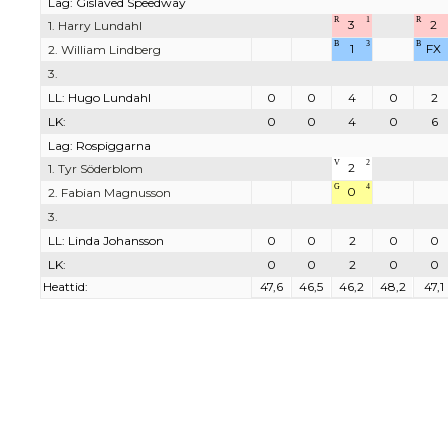
Lag: Gislaved Speedway
R
1
R
3
2
1. Harry Lundahl
B
3
B
1
FX
2. William Lindberg
3.
LL: Hugo Lundahl
0
0
4
0
2
LK:
0
0
4
0
6
Lag: Rospiggarna
V
2
2
1. Tyr Söderblom
G
4
0
2. Fabian Magnusson
3.
LL: Linda Johansson
0
0
2
0
0
LK:
0
0
2
0
0
Heattid:
47,6
46,5
46,2
48,2
47,1