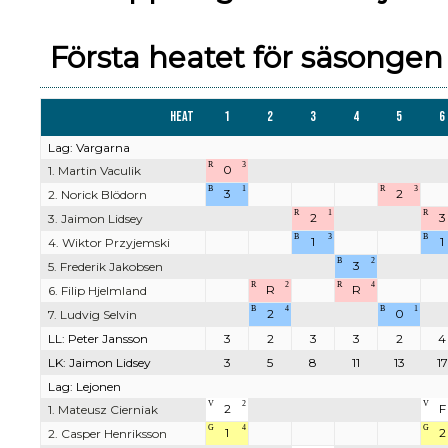
Första heatet för säsongen
Heat
1
2
3
4
5
6
Lag: Vargarna
R
3
0
1. Martin Vaculik
B
1
R
3
3
2
2. Norick Blödorn
R
1
R
2
3
3. Jaimon Lidsey
B
3
B
1
1
4. Wiktor Przyjemski
B
2
3
5. Frederik Jakobsen
R
2
R
4
R
R
6. Filip Hjelmland
B
4
B
1
2
0
7. Ludvig Selvin
LL: Peter Jansson
3
2
3
3
2
4
LK: Jaimon Lidsey
3
5
8
11
13
17
Lag: Lejonen
V
2
V
2
F
1. Mateusz Cierniak
G
4
G
1
2
2. Casper Henriksson