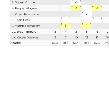
V
2
0
3. Robert Chmiel
G
4
G
2
3
3
4. Kacper Woryna
V
1
2
5. Pawel Przedpelski
V
3
V
4
1
1
6. Eddie Bock
G
1
G
3
3
1
7. Mathias Törnblom
LL: Stefan Ekberg
3
4
3
3
4
2
LK: Kacper Woryna
3
7
10
13
17
19
Heattid:
58,3
58,5
57,4
58,1
57,3
57,