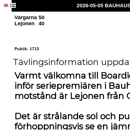
2026-05-05 BAUHAUS 
Vargarna
50
Lejonen
40
Publik: 1713
Tävlingsinformation uppdat
Varmt välkomna till Boardic
inför seriepremiären i Bau
motstånd är Lejonen från G
Det är strålande sol och pub
förhoppningsvis se en jä