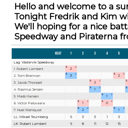
Hello and welcome to a su
Tonight Fredrik and Kim wi
We'll hoping for a nice bat
Speedway and Piraterna fr
Heat
1
2
3
4
5
Lag: Västervik Speedway
R
3
2
1. Robert Lambert
B
1
R
3
3
2
2. Tom Brennan
R
1
R
2
3. Jacob Thorssell
B
3
B
1
4. Rasmus Jensen
B
2
1
5. Mads Hansen
R
2
R
4
1
0
6. Victor Palovaara
B
4
B
1
2
1
7. Noel Wahlquist
LL: Mikael Teurnberg
5
3
3
1
3
LK: Robert Lambert
5
8
11
12
15