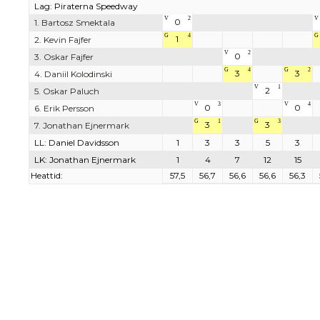
Lag: Piraterna Speedway
V
2
V
0
1. Bartosz Smektala
G
4
G
1
2. Kevin Fajfer
V
2
0
3. Oskar Fajfer
G
4
G
2
3
3
4. Daniil Kolodinski
V
1
2
5. Oskar Paluch
V
3
V
4
0
0
6. Erik Persson
G
1
G
3
3
3
7. Jonathan Ejnermark
LL: Daniel Davidsson
1
3
3
5
3
LK: Jonathan Ejnermark
1
4
7
12
15
Heattid:
57,5
56,7
56,6
56,6
56,3