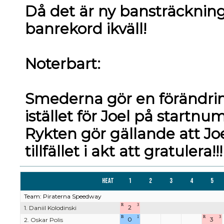
Då det är ny bansträckning
banrekord ikväll!
Noterbart:
Smederna gör en förändrin
istället för Joel på startn
Rykten gör gällande att Joel
tillfället i akt att gratulera!!!
Heat
1
2
3
4
5
Team: Piraterna Speedway
R
3
2
1. Daniil Kolodinski
B
1
R
3
0
3
2. Oskar Polis