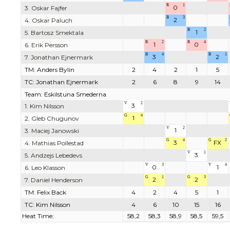
R
1
0
3. Oskar Fajfer
B
3
2
4. Oskar Paluch
B
2
1
5. Bartosz Smektala
R
2
R
4
1
0
6. Erik Persson
B
4
B
1
3
2
7. Jonathan Ejnermark
TM: Anders Bylin
2
4
2
1
5
TC: Jonathan Ejnermark
2
6
8
9
14
Team: Eskilstuna Smederna
V
2
3
1. Kim Nilsson
G
4
1
2. Gleb Chugunov
V
2
1
3. Maciej Janowski
G
4
G
2
3
FX
4. Mathias Pollestad
V
1
3
5. Andzejs Lebedevs
V
3
V
4
0
1
6. Leo Klasson
G
1
G
3
2
2
7. Daniel Henderson
TM: Felix Back
4
2
4
5
1
TC: Kim Nilsson
4
6
10
15
16
Heat Time:
58,2
58,3
58,9
58,5
59,5