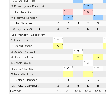
1
4. Oliver Berntzon
B
2
2
5. Przemyslaw Pawlicki
R
2
R
4
2
0
6. Jonatan Grahn
B
4
B
1
3
1
7. Rasmus Karlsson
LL: Kai Salonen
4
5
1
2
3
LK: Szymon Wozniak
4
9
10
12
15
Lag: Västervik Speedway
V
2
V
2
1. Robert Lambert
G
4
G
0
2. Mads Hansen
V
2
3
3. Jacob Thorssell
G
4
G
2
2
3
4. Rasmus Jensen
V
1
3
5. Jason Doyle
V
3
V
4
0
0
6. Anton Karlsson
G
1
G
3
1
1
7. Noel Wahlquist
LL: Johan Engman
2
1
5
4
3
LK: Robert Lambert
2
3
8
12
15
Heattid:
64,2
64,6
64,5
64,3
63,6