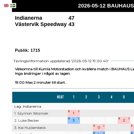
2026-05-12 BAUHAUS 
Indianerna
47
Västervik Speedway
43
Publik: 1715
Tävlingsinformation uppdaterad '2026-05-12 19:00:40'
Välkomna till Kumla Motorstadion och kvällens match i BAUHAUS Li
Inga ändringar i något av lagen.
19:00 Max 2 minuter till start.
Heat
1
2
3
4
5
Lag: Indianerna
R
3
1
1. Szymon Wozniak
B
1
R
3
3
2
2. Luke Becker
R
1
R
0
3. Kai Huckenbeck
B
3
B