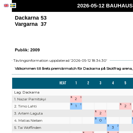
2026-05-12 BAUHAUS 
Dackarna
53
Vargarna
37
Publik: 2009
Tävlingsinformation uppdaterad '2026-05-12 18:34:30'
Välkommen till årets premiärmatch för Dackarna på Skotfrag arena, 
Heat
1
2
3
4
5
Lag: Dackarna
R
3
2
1. Nazar Parnitskyi
B
1
R
3
1
2
2. Timo Lahti
R
1
2
3. Artem Laguta
B
3
0
4. Matias Nielsen
B
2
3
5. Tai Woffinden
R
2
R
4