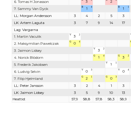
3
2
6. Tomas H Jonasson
B
4
B
1
1
1
7. Sammy Van Dyck
LL: Morgan Andersson
3
4
2
5
3
LK: Artem Laguta
3
7
9
14
17
Lag: Vargarna
V
2
3
1. Martin Vaculik
G
4
0
2. Maksymilian Pawelczak
V
2
3
3. Jaimon Lidsey
G
4
G
2
1
3
4. Norick Blödorn
V
1
1
5. Frederik Jakobsen
V
3
V
4
0
0
6. Ludvig Selvin
G
1
G
3
2
0
7. Filip Hjelmland
LL: Peter Jansson
3
2
4
1
3
LK: Jaimon Lidsey
3
5
9
10
13
Heattid:
57,9
58,8
57,8
58,3
58,9