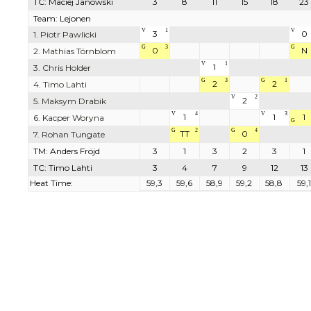
TC: Maciej Janowski
3
8
11
15
18
23
Team: Lejonen
V
1
V
3
0
1. Piotr Pawlicki
G
3
G
0
N
2. Mathias Törnblom
V
1
1
3. Chris Holder
G
3
G
1
2
2
4. Timo Lahti
V
2
2
5. Maksym Drabik
V
4
V
3
1
1
1
6. Kacper Woryna
G
G
2
G
4
TT
0
7. Rohan Tungate
TM: Anders Fröjd
3
1
3
2
3
1
TC: Timo Lahti
3
4
7
9
12
13
Heat Time:
59,3
59,6
58,9
59,2
58,8
59,1