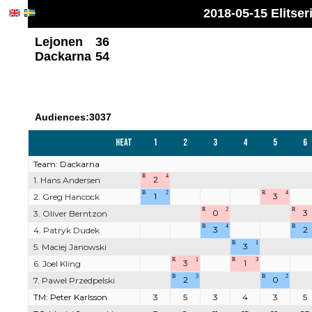
2018-05-15 Elitse
Lejonen
36
Dackarna
54
Audiences:3037
Heat
1
2
3
4
5
6
Team: Dackarna
R
4
2
1. Hans Andersen
B
2
R
4
1
3
2. Greg Hancock
R
2
R
0
3
3. Oliver Berntzon
B
4
B
3
2
4. Patryk Dudek
B
1
3
5. Maciej Janowski
R
1
R
3
3
1
6. Joel Kling
B
3
B
2
2
0
7. Pawel Przedpelski
TM: Peter Karlsson
3
5
3
4
3
5