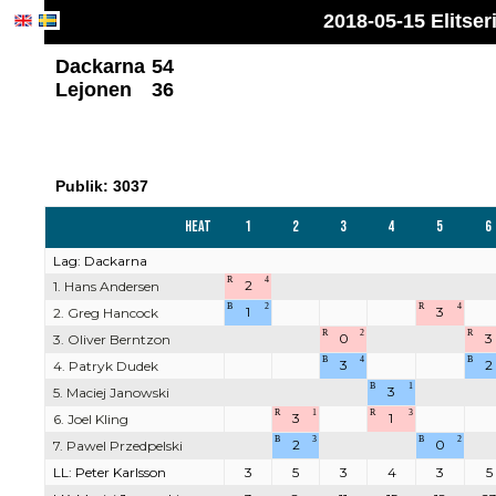
2018-05-15 Elitse
Dackarna
54
Lejonen
36
Publik: 3037
Heat
1
2
3
4
5
6
Lag: Dackarna
R
4
2
1. Hans Andersen
B
2
R
4
1
3
2. Greg Hancock
R
2
R
0
3
3. Oliver Berntzon
B
4
B
3
2
4. Patryk Dudek
B
1
3
5. Maciej Janowski
R
1
R
3
3
1
6. Joel Kling
B
3
B
2
2
0
7. Pawel Przedpelski
LL: Peter Karlsson
3
5
3
4
3
5