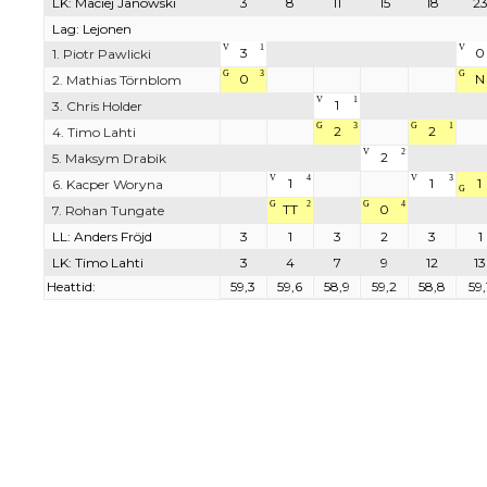
LK: Maciej Janowski
3
8
11
15
18
2
Lag: Lejonen
V
1
V
3
0
1. Piotr Pawlicki
G
3
G
0
N
2. Mathias Törnblom
V
1
1
3. Chris Holder
G
3
G
1
2
2
4. Timo Lahti
V
2
2
5. Maksym Drabik
V
4
V
3
1
1
1
6. Kacper Woryna
G
G
2
G
4
TT
0
7. Rohan Tungate
LL: Anders Fröjd
3
1
3
2
3
1
LK: Timo Lahti
3
4
7
9
12
13
Heattid:
59,3
59,6
58,9
59,2
58,8
59,