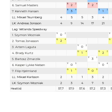
R
2
R
4
2
2
6. Samuel Masters
B
4
B
1
3
1
7. Kenneth Hansen
LL: Mikael Teurnberg
4
5
5
3
4
LK: Andreas Jonsson
4
9
14
17
21
Lag: Vetlanda Speedway
V
2
V
0
1. Szymon Wozniak
G
4
G
2
2. Tomas Jonasson
V
2
0
3. Artem Laguta
G
4
G
2
1
2
4. Brady Kurtz
V
1
3
5. Bartosz Zmarzlik
V
3
V
4
0
0
6. Kasper Lykke Nielsen
G
1
G
3
1
0
7. Filip Hjelmland
LL: Mikael Karlsson
2
1
1
3
2
LK: Szymon Wozniak
2
3
4
7
9
Heattid:
57,7
57,9
57,6
57,2
57,3