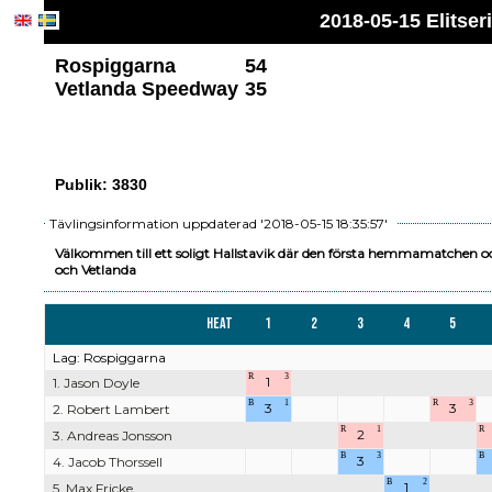
2018-05-15 Elitse
Rospiggarna
54
Vetlanda Speedway
35
Publik: 3830
Tävlingsinformation uppdaterad '2018-05-15 18:35:57'
Välkommen till ett soligt Hallstavik där den första hemmamatchen o
och Vetlanda
Heat
1
2
3
4
5
Lag: Rospiggarna
R
3
1
1. Jason Doyle
B
1
R
3
3
3
2. Robert Lambert
R
1
R
2
3. Andreas Jonsson
B
3
B
3
4. Jacob Thorssell
B
2
1
5. Max Fricke