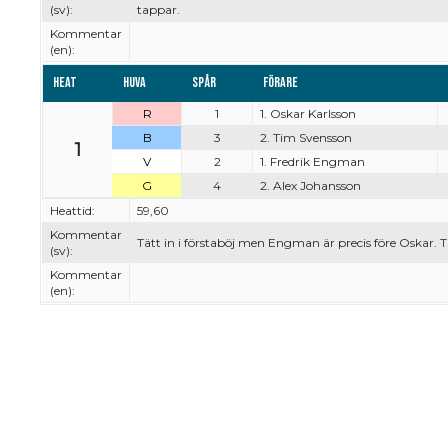
(sv):
tappar.
Kommentar
(en):
Heat
Huva
Spår
Förare
R
1
1. Oskar Karlsson
B
3
2. Tim Svensson
1
V
2
1. Fredrik Engman
G
4
2. Alex Johansson
Heattid:
59,60
Kommentar
Tätt in i förstaböj men Engman är precis före Oskar. T
(sv):
Kommentar
(en):