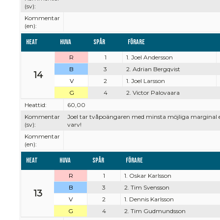
(sv):
Kommentar
(en):
Heat
Huva
Spår
Förare
R
1
1. Joel Andersson
B
3
2. Adrian Bergqvist
14
V
2
1. Joel Larsson
G
4
2. Victor Palovaara
Heattid:
60,00
Kommentar
Joel tar tvåpoängaren med minsta möjliga marginal e
(sv):
varv!
Kommentar
(en):
Heat
Huva
Spår
Förare
R
1
1. Oskar Karlsson
B
3
2. Tim Svensson
13
V
2
1. Dennis Karlsson
G
4
2. Tim Gudmundsson