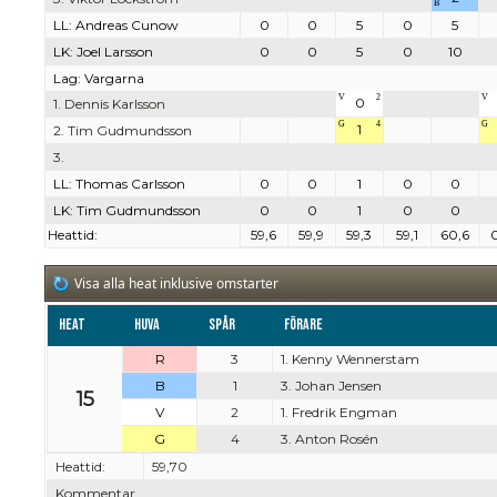
B
LL: Andreas Cunow
0
0
5
0
5
LK: Joel Larsson
0
0
5
0
10
Lag: Vargarna
V
2
V
0
1. Dennis Karlsson
G
4
G
1
2. Tim Gudmundsson
3.
LL: Thomas Carlsson
0
0
1
0
0
LK: Tim Gudmundsson
0
0
1
0
0
Heattid:
59,6
59,9
59,3
59,1
60,6
Visa alla heat inklusive omstarter
Heat
Huva
Spår
Förare
R
3
1. Kenny Wennerstam
B
1
3. Johan Jensen
15
V
2
1. Fredrik Engman
G
4
3. Anton Rosén
Heattid:
59,70
Kommentar