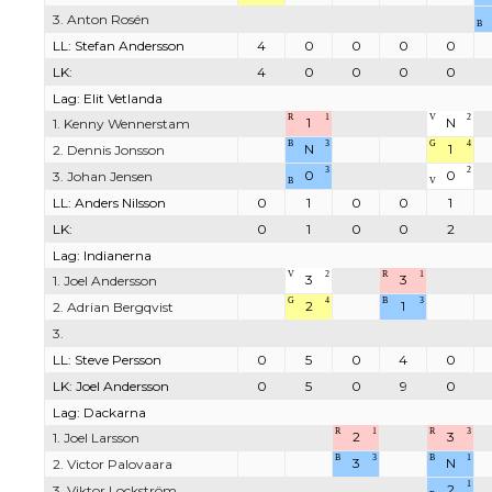
3. Anton Rosén
B
LL: Stefan Andersson
4
0
0
0
0
LK:
4
0
0
0
0
Lag: Elit Vetlanda
R
1
V
2
1
N
1. Kenny Wennerstam
B
3
G
4
N
1
2. Dennis Jonsson
3
2
0
0
3. Johan Jensen
B
V
LL: Anders Nilsson
0
1
0
0
1
LK:
0
1
0
0
2
Lag: Indianerna
V
2
R
1
3
3
1. Joel Andersson
G
4
B
3
2
1
2. Adrian Bergqvist
3.
LL: Steve Persson
0
5
0
4
0
LK: Joel Andersson
0
5
0
9
0
Lag: Dackarna
R
1
R
3
2
3
1. Joel Larsson
B
3
B
1
3
N
2. Victor Palovaara
1
2
3. Viktor Lockström