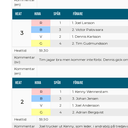
(en):
Heat
Huva
Spår
Förare
R
1
1. Joel Larsson
B
3
2. Victor Palovaara
3
V
2
1. Dennis Karlsson
G
4
2. Tim Gudmundsson
Heattid:
59,30
Kommentar
Tim jagar bra men kommer inte förbi. Dennis gick omku
(sv):
Kommentar
(en):
Heat
Huva
Spår
Förare
R
1
1. Kenny Wennerstam
B
3
3. Johan Jensen
2
V
2
1. Joel Andersson
G
4
2. Adrian Bergqvist
Heattid:
59,90
Kommentar
Joel trycker ut Kenny, som leder, i andraböj på tredje