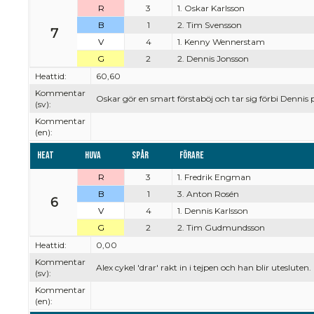
R
3
1. Oskar Karlsson
B
1
2. Tim Svensson
7
V
4
1. Kenny Wennerstam
G
2
2. Dennis Jonsson
Heattid:
60,60
Kommentar
Oskar gör en smart förstaböj och tar sig förbi Dennis 
(sv):
Kommentar
(en):
Heat
Huva
Spår
Förare
R
3
1. Fredrik Engman
B
1
3. Anton Rosén
6
V
4
1. Dennis Karlsson
G
2
2. Tim Gudmundsson
Heattid:
0,00
Kommentar
Alex cykel 'drar' rakt in i tejpen och han blir uteslut
(sv):
Kommentar
(en):