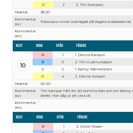
G
2
2. Tim Svensson
Heattid:
58,50
Kommentar
Palovaara vinner överlägset på dagens snabbaste tid.
(sv):
Kommentar
(en):
Heat
Huva
Spår
Förare
R
1
1. Dennis Karlsson
B
3
2. Tim Gudmundsson
10
V
2
1. Kenny Wennerstam
G
4
2. Dennis Jonsson
Heattid:
60,50
Kommentar
Tim kämpar hårt för att komma ifatt och om Kenny m
(sv):
direkt. Han såg ut att vara ok.
Kommentar
(en):
Heat
Huva
Spår
Förare
R
1
3. Anton Rosén