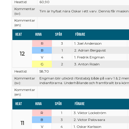
Heattid:
60,90
Kommentar
Tim är hyfsat nära Oskar i ett varv. Dennis får maskin
(sv):
Kommentar
(en):
Heat
Huva
Spår
Förare
R
3
1. Joel Andersson
B
1
2. Adrian Bergqvist
12
V
4
1. Fredrik Engman
G
2
3. Anton Rosén
Heattid:
58,70
Kommentar
Engman blir utkörd i förstaböj både på varv 1 & 2 men
(sv):
indianförarna. Underhållande och framförallt bra kö
Kommentar
(en):
Heat
Huva
Spår
Förare
R
1
3. Viktor Lockström
B
3
2. Victor Palovaara
11
V
4
1. Oskar Karlsson