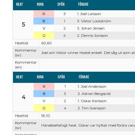
Heat
Huva
Spår
Förare
R
3
1. Joel Larsson
B
1
3. Viktor Lockström
5
V
2
3. Johan Jensen
G
4
2. Dennis Jonsson
Heattid:
60,60
Kommentar
Joel och Viktor vinner heatet enkelt. Det såg ut som att
(sv):
Kommentar
(en):
Heat
Huva
Spår
Förare
R
1
1. Joel Andersson
B
3
2. Adrian Bergqvist
4
V
2
1. Oskar Karlsson
G
4
2. Tim Svensson
Heattid:
59,10
Kommentar
Händelsefattigt heat. Oskar var hyfsat med första varv
(sv):
Kommentar