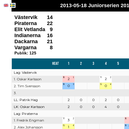
2013-05-18 Juniorserien 2013
Västervik
14
Piraterna
22
Elit Vetlanda
9
Indianerna
16
Dackarna
21
Vargarna
8
Publik: 125
Heat
1
2
3
4
5
Lag: Västervik
R
1
V
2
2
2
1. Oskar Karlsson
B
3
G
4
0
0
2. Tim Svensson
3.
LL: Patrik Hag
2
0
0
2
0
LK: Oskar Karlsson
2
0
0
4
0
Lag: Piraterna
V
2
R
3
1. Fredrik Engman
G
4
B
1
2. Alex Johansson