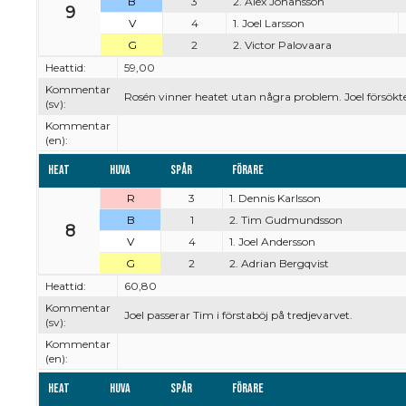
B
3
2. Alex Johansson
9
V
4
1. Joel Larsson
G
2
2. Victor Palovaara
Heattid:
59,00
Kommentar
Rosén vinner heatet utan några problem. Joel försökt
(sv):
Kommentar
(en):
Heat
Huva
Spår
Förare
R
3
1. Dennis Karlsson
B
1
2. Tim Gudmundsson
8
V
4
1. Joel Andersson
G
2
2. Adrian Bergqvist
Heattid:
60,80
Kommentar
Joel passerar Tim i förstaböj på tredjevarvet.
(sv):
Kommentar
(en):
Heat
Huva
Spår
Förare