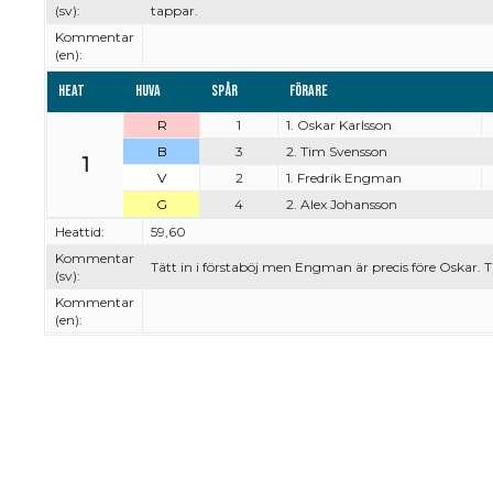
(sv):
tappar.
Kommentar
(en):
Heat
Huva
Spår
Förare
R
1
1. Oskar Karlsson
B
3
2. Tim Svensson
1
V
2
1. Fredrik Engman
G
4
2. Alex Johansson
Heattid:
59,60
Kommentar
Tätt in i förstaböj men Engman är precis före Oskar. T
(sv):
Kommentar
(en):