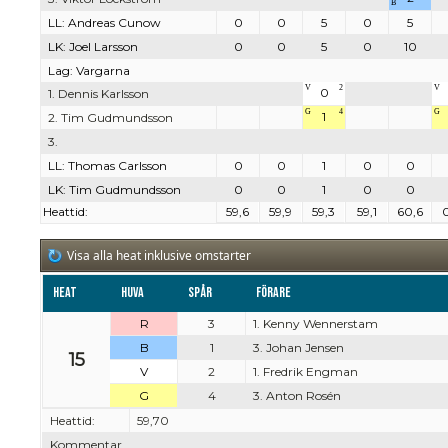
B
LL: Andreas Cunow
0
0
5
0
5
LK: Joel Larsson
0
0
5
0
10
Lag: Vargarna
V
2
V
0
1. Dennis Karlsson
G
4
G
1
2. Tim Gudmundsson
3.
LL: Thomas Carlsson
0
0
1
0
0
LK: Tim Gudmundsson
0
0
1
0
0
Heattid:
59,6
59,9
59,3
59,1
60,6
Visa alla heat inklusive omstarter
Heat
Huva
Spår
Förare
R
3
1. Kenny Wennerstam
B
1
3. Johan Jensen
15
V
2
1. Fredrik Engman
G
4
3. Anton Rosén
Heattid:
59,70
Kommentar