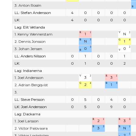
3. Anton Rosén
B
LL: Stefan Andersson
4
0
0
0
0
LK:
4
0
0
0
0
Lag: Elit Vetlanda
R
1
V
2
1
N
1. Kenny Wennerstam
B
3
G
4
N
1
2. Dennis Jonsson
3
2
0
0
3. Johan Jensen
B
V
LL: Anders Nilsson
0
1
0
0
1
LK:
0
1
0
0
2
Lag: Indianerna
V
2
R
1
3
3
1. Joel Andersson
G
4
B
3
2
1
2. Adrian Bergqvist
3.
LL: Steve Persson
0
5
0
4
0
LK: Joel Andersson
0
5
0
9
0
Lag: Dackarna
R
1
R
3
2
3
1. Joel Larsson
B
3
B
1
3
N
2. Victor Palovaara
1
2
3. Viktor Lockström