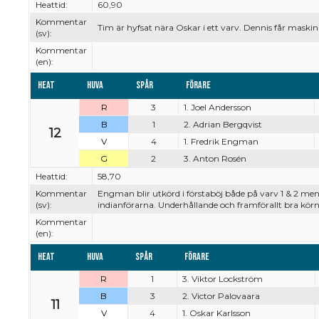
Heattid:
60,90
Kommentar
Tim är hyfsat nära Oskar i ett varv. Dennis får maskin
(sv):
Kommentar
(en):
Heat
Huva
Spår
Förare
R
3
1. Joel Andersson
B
1
2. Adrian Bergqvist
12
V
4
1. Fredrik Engman
G
2
3. Anton Rosén
Heattid:
58,70
Kommentar
Engman blir utkörd i förstaböj både på varv 1 & 2 men
(sv):
indianförarna. Underhållande och framförallt bra kö
Kommentar
(en):
Heat
Huva
Spår
Förare
R
1
3. Viktor Lockström
B
3
2. Victor Palovaara
11
V
4
1. Oskar Karlsson