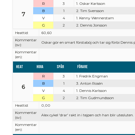
R
3
1. Oskar Karlsson
B
1
2. Tim Svensson
7
V
4
1. Kenny Wennerstam
G
2
2. Dennis Jonsson
Heattid:
60,60
Kommentar
Oskar gör en smart förstaböj och tar sig förbi Dennis 
(sv):
Kommentar
(en):
Heat
Huva
Spår
Förare
R
3
1. Fredrik Engman
B
1
3. Anton Rosén
6
V
4
1. Dennis Karlsson
G
2
2. Tim Gudmundsson
Heattid:
0,00
Kommentar
Alex cykel 'drar' rakt in i tejpen och han blir uteslut
(sv):
Kommentar
(en):