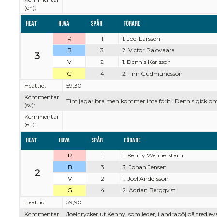
(en):
Heat
Huva
Spår
Förare
R
1
1. Joel Larsson
B
3
2. Victor Palovaara
3
V
2
1. Dennis Karlsson
G
4
2. Tim Gudmundsson
Heattid:
59,30
Kommentar
Tim jagar bra men kommer inte förbi. Dennis gick omku
(sv):
Kommentar
(en):
Heat
Huva
Spår
Förare
R
1
1. Kenny Wennerstam
B
3
3. Johan Jensen
2
V
2
1. Joel Andersson
G
4
2. Adrian Bergqvist
Heattid:
59,90
Kommentar
Joel trycker ut Kenny, som leder, i andraböj på tredje