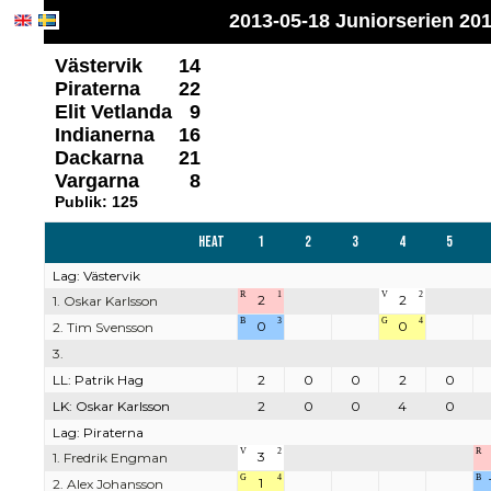
2013-05-18 Juniorserien 2013
Västervik
14
Piraterna
22
Elit Vetlanda
9
Indianerna
16
Dackarna
21
Vargarna
8
Publik: 125
Heat
1
2
3
4
5
Lag: Västervik
R
1
V
2
2
2
1. Oskar Karlsson
B
3
G
4
0
0
2. Tim Svensson
3.
LL: Patrik Hag
2
0
0
2
0
LK: Oskar Karlsson
2
0
0
4
0
Lag: Piraterna
V
2
R
3
1. Fredrik Engman
G
4
B
1
2. Alex Johansson