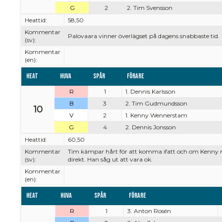
G
2
2. Tim Svensson
Heattid:
58,50
Kommentar
Palovaara vinner överlägset på dagens snabbaste tid.
(sv):
Kommentar
(en):
Heat
Huva
Spår
Förare
R
1
1. Dennis Karlsson
B
3
2. Tim Gudmundsson
10
V
2
1. Kenny Wennerstam
G
4
2. Dennis Jonsson
Heattid:
60,50
Kommentar
Tim kämpar hårt för att komma ifatt och om Kenny m
(sv):
direkt. Han såg ut att vara ok.
Kommentar
(en):
Heat
Huva
Spår
Förare
R
1
3. Anton Rosén