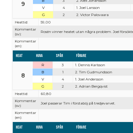
B
3
2. Alex Johansson
9
V
4
1. Joel Larsson
G
2
2. Victor Palovaara
Heattid:
59,00
Kommentar
Rosén vinner heatet utan några problem. Joel försökt
(sv):
Kommentar
(en):
Heat
Huva
Spår
Förare
R
3
1. Dennis Karlsson
B
1
2. Tim Gudmundsson
8
V
4
1. Joel Andersson
G
2
2. Adrian Bergqvist
Heattid:
60,80
Kommentar
Joel passerar Tim i förstaböj på tredjevarvet.
(sv):
Kommentar
(en):
Heat
Huva
Spår
Förare