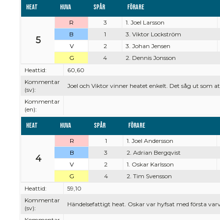
Heat
Huva
Spår
Förare
R
3
1. Joel Larsson
B
1
3. Viktor Lockström
5
V
2
3. Johan Jensen
G
4
2. Dennis Jonsson
Heattid:
60,60
Kommentar
Joel och Viktor vinner heatet enkelt. Det såg ut som att
(sv):
Kommentar
(en):
Heat
Huva
Spår
Förare
R
1
1. Joel Andersson
B
3
2. Adrian Bergqvist
4
V
2
1. Oskar Karlsson
G
4
2. Tim Svensson
Heattid:
59,10
Kommentar
Händelsefattigt heat. Oskar var hyfsat med första varv
(sv):
Kommentar