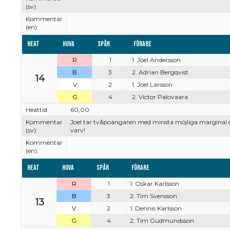
(sv):
Kommentar
(en):
Heat
Huva
Spår
Förare
R
1
1. Joel Andersson
B
3
2. Adrian Bergqvist
14
V
2
1. Joel Larsson
G
4
2. Victor Palovaara
Heattid:
60,00
Kommentar
Joel tar tvåpoängaren med minsta möjliga marginal e
(sv):
varv!
Kommentar
(en):
Heat
Huva
Spår
Förare
R
1
1. Oskar Karlsson
B
3
2. Tim Svensson
13
V
2
1. Dennis Karlsson
G
4
2. Tim Gudmundsson