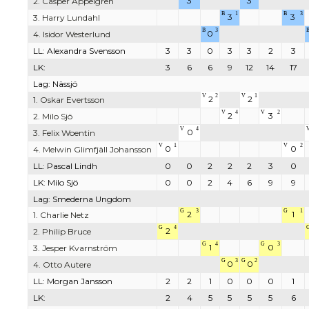
3
3
2. Casper Appelgren
B
1
B
3
3
3
3. Harry Lundahl
B
3
0
4. Isidor Westerlund
LL: Alexandra Svensson
3
3
0
3
3
2
3
LK:
3
6
6
9
12
14
17
Lag: Nässjö
V
2
V
1
2
2
1. Oskar Evertsson
V
4
V
2
2
3
2. Milo Sjö
V
4
0
3. Felix Woentin
V
1
V
2
0
0
4. Melwin Glimfjäll Johansson
LL: Pascal Lindh
0
0
2
2
2
3
0
LK: Milo Sjö
0
0
2
4
6
9
9
Lag: Smederna Ungdom
G
3
G
1
2
1
1. Charlie Netz
G
4
2
2. Philip Bruce
G
4
G
3
1
0
3. Jesper Kvarnström
G
3
G
2
0
0
4. Otto Autere
LL: Morgan Jansson
2
2
1
0
0
0
1
LK:
2
4
5
5
5
5
6