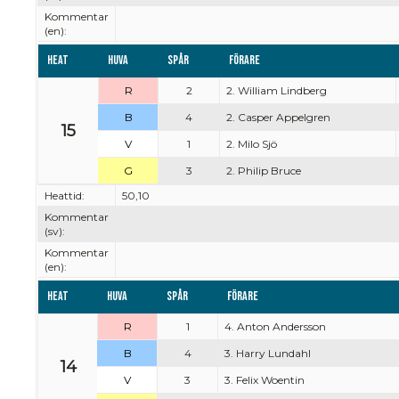
Kommentar
(en):
Heat
Huva
Spår
Förare
R
2
2. William Lindberg
B
4
2. Casper Appelgren
15
V
1
2. Milo Sjö
G
3
2. Philip Bruce
Heattid:
50,10
Kommentar
(sv):
Kommentar
(en):
Heat
Huva
Spår
Förare
R
1
4. Anton Andersson
B
4
3. Harry Lundahl
14
V
3
3. Felix Woentin