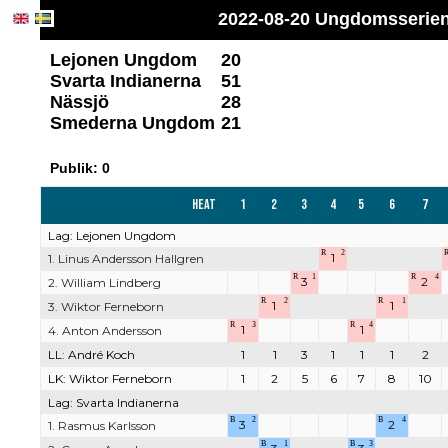
2022-08-20 Ungdomsserien
Lejonen Ungdom
20
Svarta Indianerna
51
Nässjö
28
Smederna Ungdom
21
Publik: 0
Heat
1
2
3
4
5
6
7
Lag: Lejonen Ungdom
R
2
1
1. Linus Andersson Hallgren
R
1
R
4
3
2
2. William Lindberg
R
2
R
1
1
1
3. Wiktor Ferneborn
R
3
R
4
1
1
4. Anton Andersson
LL: André Koch
1
1
3
1
1
1
2
LK: Wiktor Ferneborn
1
2
5
6
7
8
10
Lag: Svarta Indianerna
B
2
B
4
3
2
1. Rasmus Karlsson
B
1
B
3