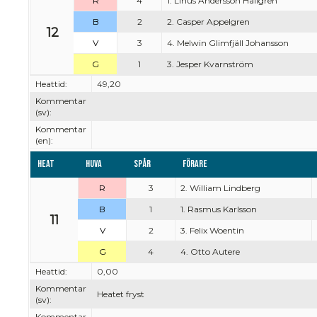
R
4
1. Linus Andersson Hallgren
B
2
2. Casper Appelgren
12
V
3
4. Melwin Glimfjäll Johansson
G
1
3. Jesper Kvarnström
Heattid:
49,20
Kommentar
(sv):
Kommentar
(en):
Heat
Huva
Spår
Förare
R
3
2. William Lindberg
B
1
1. Rasmus Karlsson
11
V
2
3. Felix Woentin
G
4
4. Otto Autere
Heattid:
0,00
Kommentar
Heatet fryst
(sv):
Kommentar