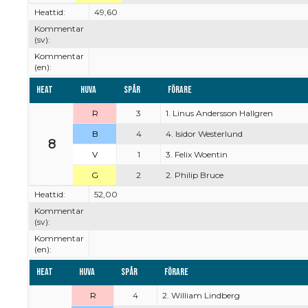
Heattid:
49,60
Kommentar
(sv):
Kommentar
(en):
Heat
Huva
Spår
Förare
R
3
1. Linus Andersson Hallgren
B
4
4. Isidor Westerlund
8
V
1
3. Felix Woentin
G
2
2. Philip Bruce
Heattid:
52,00
Kommentar
(sv):
Kommentar
(en):
Heat
Huva
Spår
Förare
R
4
2. William Lindberg