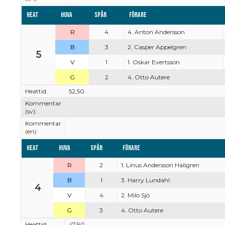
Heat
Huva
Spår
Förare
R
4
4. Anton Andersson
B
3
2. Casper Appelgren
5
V
1
1. Oskar Evertsson
G
2
4. Otto Autere
Heattid:
52,50
Kommentar
(sv):
Kommentar
(en):
Heat
Huva
Spår
Förare
R
2
1. Linus Andersson Hallgren
B
1
3. Harry Lundahl
4
V
4
2. Milo Sjö
G
3
4. Otto Autere
Heattid:
47,90