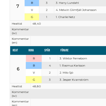
B
3
3. Harry Lundahl
7
V
2
4. Melwin Glimfjäll Johansson
G
1
1. Charlie Netz
Heattid:
48,40
Kommentar
(sv):
Kommentar
(en):
Heat
Huva
Spår
Förare
R
1
3. Wiktor Ferneborn
B
4
1. Rasmus Karlsson
6
V
2
2. Milo Sjö
G
3
3. Jesper Kvarnström
Heattid:
48,80
Kommentar
(sv):
Kommentar
(en):