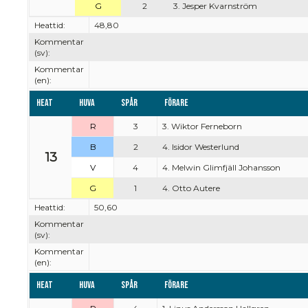
G
2
3. Jesper Kvarnström
Heattid:
48,80
Kommentar
(sv):
Kommentar
(en):
Heat
Huva
Spår
Förare
R
3
3. Wiktor Ferneborn
B
2
4. Isidor Westerlund
13
V
4
4. Melwin Glimfjäll Johansson
G
1
4. Otto Autere
Heattid:
50,60
Kommentar
(sv):
Kommentar
(en):
Heat
Huva
Spår
Förare