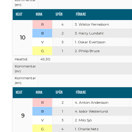
(en):
Heat
Huva
Spår
Förare
R
4
3. Wiktor Ferneborn
B
2
3. Harry Lundahl
10
V
3
1. Oskar Evertsson
G
1
2. Philip Bruce
Heattid:
49,30
Kommentar
(sv):
Kommentar
(en):
Heat
Huva
Spår
Förare
R
2
4. Anton Andersson
B
1
4. Isidor Westerlund
9
V
3
2. Milo Sjö
G
4
1. Charlie Netz