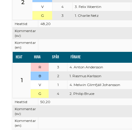
2
V
4
3. Felix Woentin
G
3
1. Charlie Netz
Heattid:
48,20
Kommentar
(sv):
Kommentar
(en):
Heat
Huva
Spår
Förare
R
3
4. Anton Andersson
B
2
1. Rasmus Karlsson
1
V
1
4. Melwin Glimfjäll Johansson
G
4
2. Philip Bruce
Heattid:
50,20
Kommentar
(sv):
Kommentar
(en):