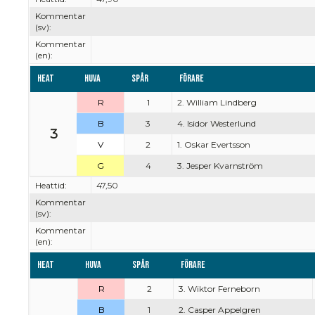
Kommentar
(sv):
Kommentar
(en):
Heat
Huva
Spår
Förare
R
1
2. William Lindberg
B
3
4. Isidor Westerlund
3
V
2
1. Oskar Evertsson
G
4
3. Jesper Kvarnström
Heattid:
47,50
Kommentar
(sv):
Kommentar
(en):
Heat
Huva
Spår
Förare
R
2
3. Wiktor Ferneborn
B
1
2. Casper Appelgren