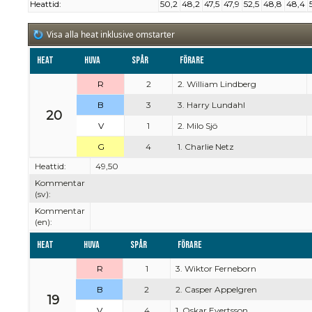
Heattid:
50,2
48,2
47,5
47,9
52,5
48,8
48,4
Visa alla heat inklusive omstarter
Heat
Huva
Spår
Förare
R
2
2. William Lindberg
B
3
3. Harry Lundahl
20
V
1
2. Milo Sjö
G
4
1. Charlie Netz
Heattid:
49,50
Kommentar
(sv):
Kommentar
(en):
Heat
Huva
Spår
Förare
R
1
3. Wiktor Ferneborn
B
2
2. Casper Appelgren
19
V
4
1. Oskar Evertsson