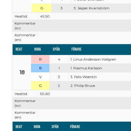
G
3
3. Jesper Kvarnström
Heattid:
49,50
Kommentar
(sv):
Kommentar
(en):
Heat
Huva
Spår
Förare
R
4
1. Linus Andersson Hallgren
B
1
1. Rasmus Karlsson
18
V
3
3. Felix Woentin
G
2
2. Philip Bruce
Heattid:
50,60
Kommentar
(sv):
Kommentar
(en):
Heat
Huva
Spår
Förare