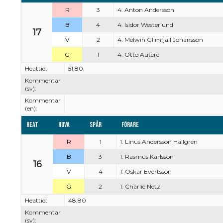
R
3
4. Anton Andersson
B
4
4. Isidor Westerlund
17
V
2
4. Melwin Glimfjäll Johansson
G
1
4. Otto Autere
Heattid:
51,80
Kommentar
(sv):
Kommentar
(en):
Heat
Huva
Spår
Förare
R
1
1. Linus Andersson Hallgren
B
3
1. Rasmus Karlsson
16
V
4
1. Oskar Evertsson
G
2
1. Charlie Netz
Heattid:
48,80
Kommentar
(sv):