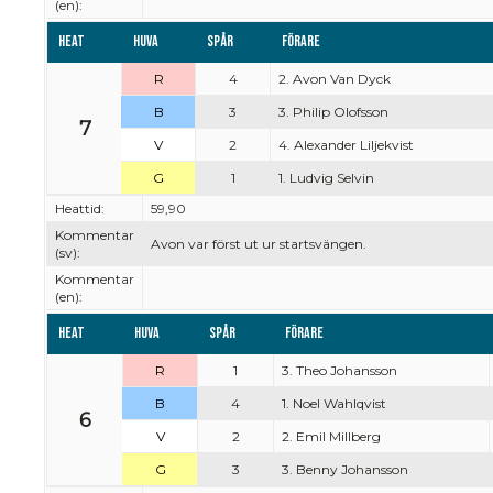
(en):
Heat
Huva
Spår
Förare
R
4
2. Avon Van Dyck
B
3
3. Philip Olofsson
7
V
2
4. Alexander Liljekvist
G
1
1. Ludvig Selvin
Heattid:
59,90
Kommentar
Avon var först ut ur startsvängen.
(sv):
Kommentar
(en):
Heat
Huva
Spår
Förare
R
1
3. Theo Johansson
B
4
1. Noel Wahlqvist
6
V
2
2. Emil Millberg
G
3
3. Benny Johansson