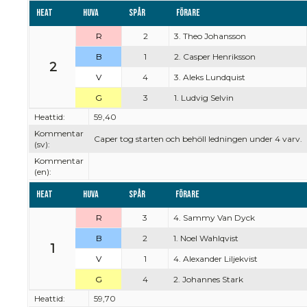
Heat
Huva
Spår
Förare
R
2
3. Theo Johansson
B
1
2. Casper Henriksson
2
V
4
3. Aleks Lundquist
G
3
1. Ludvig Selvin
Heattid:
59,40
Kommentar
Caper tog starten och behöll ledningen under 4 varv.
(sv):
Kommentar
(en):
Heat
Huva
Spår
Förare
R
3
4. Sammy Van Dyck
B
2
1. Noel Wahlqvist
1
V
1
4. Alexander Liljekvist
G
4
2. Johannes Stark
Heattid:
59,70