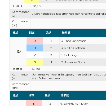
Heattid:
60,70
Kommentar
Avon hängde sig fast efter Noel och försökte ta sig för
(sv):
Kommentar
(en):
Heat
Huva
Spår
Förare
R
4
3. Theo Johansson
B
2
3. Philip Olofsson
10
V
3
1. Joel Kling
G
1
2. Johannes Stark
Heattid:
59,90
Kommentar
Johannes var först från tejpen, men Joel var först ut
(sv):
som Johannes vann.
Kommentar
(en):
Heat
Huva
Spår
Förare
R
2
4. Sammy Van Dyck