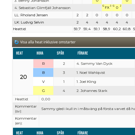
0
0
3. Benny Johansson
G
3
G
2
FX
0
4. Sebastian Glimfjäll Johansson
LL: Rholand Jensen
2
2
0
0
0
0
LK: Ludvig Selvin
2
4
4
4
4
4
Heattid:
59,7
59,4
59,1
58,9
60,2
60,8
5
Visa alla heat inklusive omstarter
Heat
Huva
Spår
Förare
R
2
4. Sammy Van Dyck
B
3
1. Noel Wahlqvist
20
V
1
1. Joel Kling
G
4
2. Johannes Stark
Heattid:
0,00
Kommentar
Sammy gled i kull in i målsväng på första varvet då han
(sv):
Kommentar
(en):
Heat
Huva
Spår
Förare