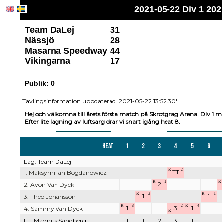
2021-05-22 Div 1 20
Team DaLej
31
Nässjö
28
Masarna Speedway
44
Vikingarna
17
Publik: 0
Tävlingsinformation uppdaterad '2021-05-22 13:52:30'
Hej och välkomna till årets första match på Skrotgrag Arena. Div 1 m
Efter lite lagning av luftsarg drar vi snart igång heat 8.
Heat
1
2
3
4
5
6
Lag: Team DaLej
R
2
TT
1. Maksymilian Bogdanowicz
R
1
R
2
2. Avon Van Dyck
R
2
R
1
1
1
3. Theo Johansson
R
3
2
R
4
1
3
1
4. Sammy Van Dyck
R
LL: Magnus Sandberg
1
1
2
3
1
1