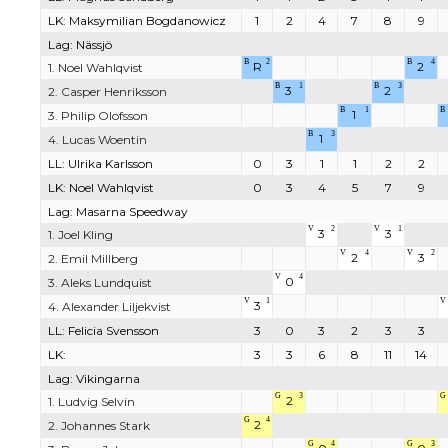
LK: Maksymilian Bogdanowicz
1
2
4
7
8
9
Lag: Nässjö
B
2
B
4
R
2
1. Noel Wahlqvist
B
1
B
3
3
2
2. Casper Henriksson
B
1
B
1
3. Philip Olofsson
B
3
1
4. Lucas Woentin
LL: Ulrika Karlsson
0
3
1
1
2
2
LK: Noel Wahlqvist
0
3
4
5
7
9
Lag: Masarna Speedway
V
2
V
1
3
3
1. Joel Kling
V
4
V
2
2
3
2. Emil Millberg
V
4
0
3. Aleks Lundquist
V
1
V
3
4. Alexander Liljekvist
LL: Felicia Svensson
3
0
3
2
3
3
LK:
3
3
6
8
11
14
Lag: Vikingarna
G
3
G
2
1. Ludvig Selvin
G
4
2
2. Johannes Stark
G
4
G
3