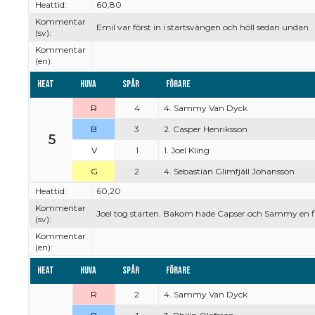
Heattid:
60,80
Kommentar
Emil var först in i startsvängen och höll sedan undan
(sv):
Kommentar
(en):
Heat
Huva
Spår
Förare
R
4
4. Sammy Van Dyck
B
3
2. Casper Henriksson
5
V
1
1. Joel Kling
G
2
4. Sebastian Glimfjäll Johansson
Heattid:
60,20
Kommentar
Joel tog starten. Bakom hade Capser och Sammy en fi
(sv):
Kommentar
(en):
Heat
Huva
Spår
Förare
R
2
4. Sammy Van Dyck