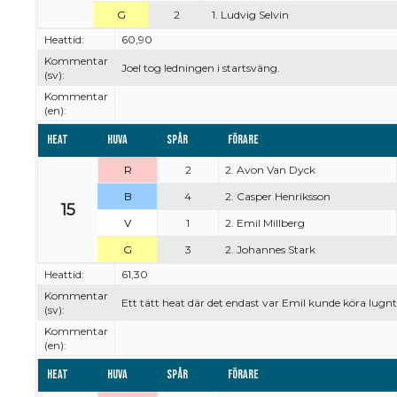
G
2
1. Ludvig Selvin
Heattid:
60,90
Kommentar
Joel tog ledningen i startsväng.
(sv):
Kommentar
(en):
Heat
Huva
Spår
Förare
R
2
2. Avon Van Dyck
B
4
2. Casper Henriksson
15
V
1
2. Emil Millberg
G
3
2. Johannes Stark
Heattid:
61,30
Kommentar
Ett tätt heat där det endast var Emil kunde köra lugnt
(sv):
Kommentar
(en):
Heat
Huva
Spår
Förare