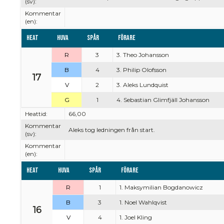
(sv):
Kommentar
(en):
Heat
Huva
Spår
Förare
R
3
3. Theo Johansson
B
4
3. Philip Olofsson
17
V
2
3. Aleks Lundquist
G
1
4. Sebastian Glimfjäll Johansson
Heattid:
66,00
Kommentar
Aleks tog ledningen från start.
(sv):
Kommentar
(en):
Heat
Huva
Spår
Förare
R
1
1. Maksymilian Bogdanowicz
B
3
1. Noel Wahlqvist
16
V
4
1. Joel Kling