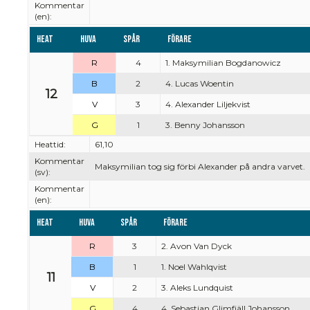
Kommentar
(en):
Heat
Huva
Spår
Förare
R
4
1. Maksymilian Bogdanowicz
B
2
4. Lucas Woentin
12
V
3
4. Alexander Liljekvist
G
1
3. Benny Johansson
Heattid:
61,10
Kommentar
Maksymilian tog sig förbi Alexander på andra varvet.
(sv):
Kommentar
(en):
Heat
Huva
Spår
Förare
R
3
2. Avon Van Dyck
B
1
1. Noel Wahlqvist
11
V
2
3. Aleks Lundquist
G
4
4. Sebastian Glimfjäll Johansson