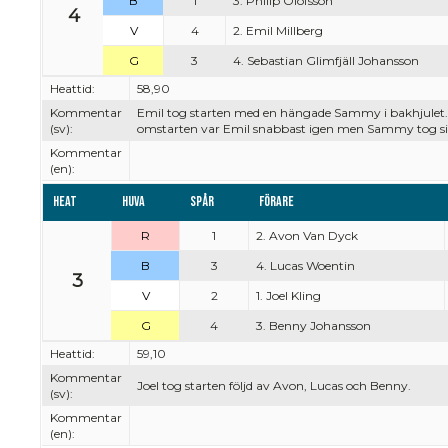
B
1
3. Philip Olofsson
4
V
4
2. Emil Millberg
G
3
4. Sebastian Glimfjäll Johansson
Heattid:
58,90
Kommentar
Emil tog starten med en hängade Sammy i bakhjulet. S
(sv):
omstarten var Emil snabbast igen men Sammy tog sig
Kommentar
(en):
Heat
Huva
Spår
Förare
R
1
2. Avon Van Dyck
B
3
4. Lucas Woentin
3
V
2
1. Joel Kling
G
4
3. Benny Johansson
Heattid:
59,10
Kommentar
Joel tog starten följd av Avon, Lucas och Benny.
(sv):
Kommentar
(en):