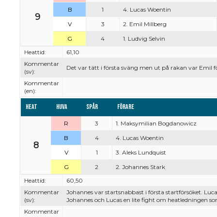
B
1
4. Lucas Woentin
9
V
3
2. Emil Millberg
G
4
1. Ludvig Selvin
Heattid:
61,10
Kommentar
Det var tätt i första sväng men ut på rakan var Emil 
(sv):
Kommentar
(en):
Heat
Huva
Spår
Förare
R
3
1. Maksymilian Bogdanowicz
B
4
4. Lucas Woentin
8
V
1
3. Aleks Lundquist
G
2
2. Johannes Stark
Heattid:
60,50
Kommentar
Johannes var startsnabbast i första startförsöket. Lu
(sv):
Johannes och Lucas en lite fight om heatledningen som
Kommentar