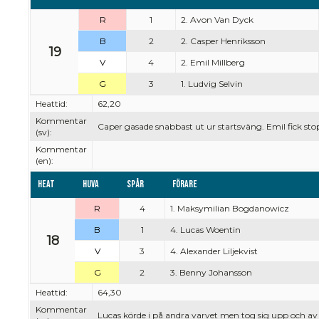
R
1
2. Avon Van Dyck
B
2
2. Casper Henriksson
19
V
4
2. Emil Millberg
G
3
1. Ludvig Selvin
Heattid:
62,20
Kommentar
Caper gasade snabbast ut ur startsväng. Emil fick stop
(sv):
Kommentar
(en):
Heat
Huva
Spår
Förare
R
4
1. Maksymilian Bogdanowicz
B
1
4. Lucas Woentin
18
V
3
4. Alexander Liljekvist
G
2
3. Benny Johansson
Heattid:
64,30
Kommentar
Lucas körde i på andra varvet men tog sig upp och av 