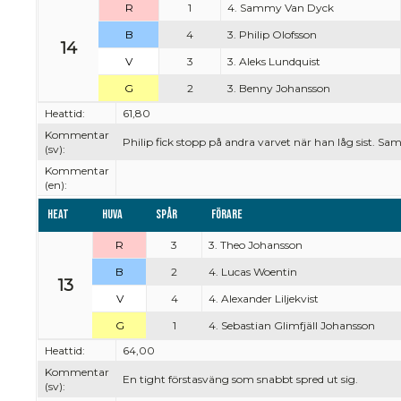
R
1
4. Sammy Van Dyck
B
4
3. Philip Olofsson
14
V
3
3. Aleks Lundquist
G
2
3. Benny Johansson
Heattid:
61,80
Kommentar
Philip fick stopp på andra varvet när han låg sist. Sa
(sv):
Kommentar
(en):
Heat
Huva
Spår
Förare
R
3
3. Theo Johansson
B
2
4. Lucas Woentin
13
V
4
4. Alexander Liljekvist
G
1
4. Sebastian Glimfjäll Johansson
Heattid:
64,00
Kommentar
En tight förstasväng som snabbt spred ut sig.
(sv):