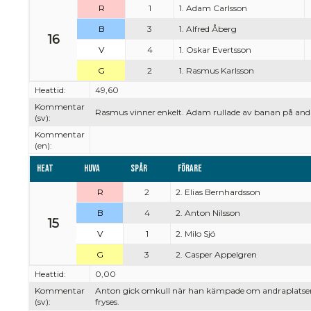
R
1
1. Adam Carlsson
B
3
1. Alfred Åberg
16
V
4
1. Oskar Evertsson
G
2
1. Rasmus Karlsson
Heattid:
49,60
Kommentar
Rasmus vinner enkelt. Adam rullade av banan på andr
(sv):
Kommentar
(en):
Heat
Huva
Spår
Förare
R
2
2. Elias Bernhardsson
B
4
2. Anton Nilsson
15
V
1
2. Milo Sjö
G
3
2. Casper Appelgren
Heattid:
0,00
Kommentar
Anton gick omkull när han kämpade om andraplatsen me
(sv):
fryses.