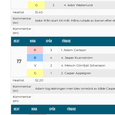
G
2
4. Isidor Westerlund
Heattid:
51,40
Kommentar
Isidor ifrån start till mål. Måns rullade av banan efter e
(sv):
Kommentar
(en):
Heat
Huva
Spår
Förare
R
3
1. Adam Carlsson
B
4
4. Jesper Kvarnström
17
V
2
4. Melwin Glimfjäll Johansson
G
1
2. Casper Appelgren
Heattid:
52,20
Kommentar
Adam tog ledningen men blev omkörd av både Casper o
(sv):
Kommentar
(en):
Heat
Huva
Spår
Förare