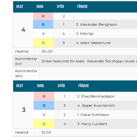
Heat
Huva
Spår
Förare
R
2
B
1
3. Alexander Bengtsson
4
V
4
2. Milo Sjö
G
3
4. Isidor Westerlund
Heattid:
50,00
Kommentar
Enkel heatvinst för Isidor. Alexander fick stopp i slutet
(sv):
Kommentar
(en):
Heat
Huva
Spår
Förare
R
1
2. Elias Bernhardsson
B
3
4. Jesper Kvarnström
3
V
2
1. Oskar Evertsson
G
4
3. Harry Lundahl
Heattid:
51,00