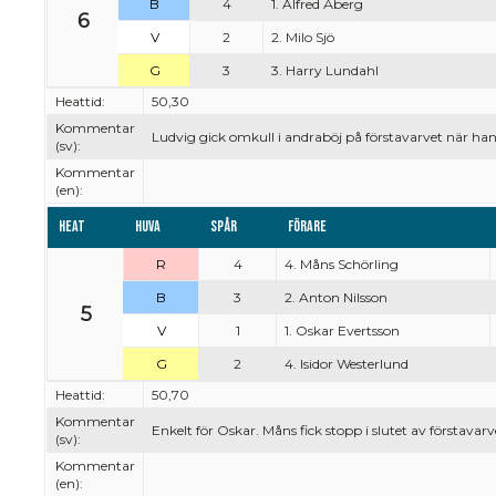
B
4
1. Alfred Åberg
6
V
2
2. Milo Sjö
G
3
3. Harry Lundahl
Heattid:
50,30
Kommentar
Ludvig gick omkull i andraböj på förstavarvet när ha
(sv):
Kommentar
(en):
Heat
Huva
Spår
Förare
R
4
4. Måns Schörling
B
3
2. Anton Nilsson
5
V
1
1. Oskar Evertsson
G
2
4. Isidor Westerlund
Heattid:
50,70
Kommentar
Enkelt för Oskar. Måns fick stopp i slutet av förstavarv
(sv):
Kommentar
(en):