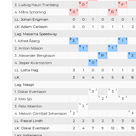
R
2
R
1
0
F
3. Ludvig Hauri Tranberg
R
3
R
4
0
R
4. Måns Schörling
LL: Johan Engman
0
0
1
0
0
0
1
LK: Adam Carlsson
0
0
1
0
1
1
2
Lag: Masarna Speedway
B
2
B
4
3
1
1. Alfred Åberg
B
1
B
3
1
1
2. Anton Nilsson
B
1
B
R
2
3. Alexander Bengtsson
B
3
0
4. Jesper Kvarnström
LL: Lotta Hag
3
1
0
0
1
1
2
LK:
3
4
4
4
5
6
8
Lag: Nässjö
V
2
V
1
3
3
1. Oskar Evertsson
V
4
V
2
2
3
2. Milo Sjö
V
4
2
3. Felix Woentin
V
1
V
2
F
4. Melwin Glimfjäll Johansson
LL: Pascal Lindh
2
2
3
2
3
3
0
LK: Oskar Evertsson
2
4
7
9
12
15
15
Lag: Indianerna