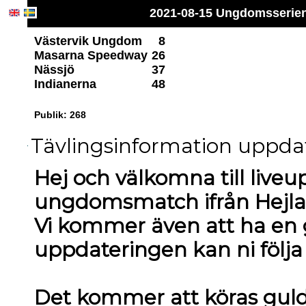
2021-08-15 Ungdomsserien
Västervik Ungdom
8
Masarna Speedway
26
Nässjö
37
Indianerna
48
Publik: 268
Tävlingsinformation uppdate
Hej och välkomna till live
ungdomsmatch ifrån Hejla
Vi kommer även att ha en 
uppdateringen kan ni följa
Det kommer att köras guldh