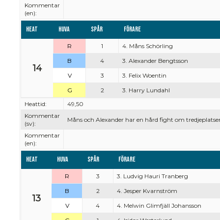
Kommentar
(en):
Heat
Huva
Spår
Förare
R
1
4. Måns Schörling
B
4
3. Alexander Bengtsson
14
V
3
3. Felix Woentin
G
2
3. Harry Lundahl
Heattid:
49,50
Kommentar
Måns och Alexander har en hård fight om tredjeplatse
(sv):
Kommentar
(en):
Heat
Huva
Spår
Förare
R
3
3. Ludvig Hauri Tranberg
B
2
4. Jesper Kvarnström
13
V
4
4. Melwin Glimfjäll Johansson