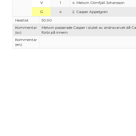
V
1
4. Melwin Glimfjäll Johansson
G
4
2. Casper Appelgren
Heattid:
50,90
Kommentar
Melwin passerade Casper i slutet av andravarvet då C
(sv):
förbi på innern.
Kommentar
(en):