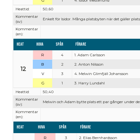
G
1
4. Isidor Westerlund
Heattid:
50,60
Kommentar
Enkelt för Isidor. Många platsbyten när det gäller plats
(sv):
Kommentar
(en):
Heat
Huva
Spår
Förare
R
4
1. Adam Carlsson
B
2
2. Anton Nilsson
12
V
3
4. Melwin Glimfjäll Johansson
G
1
3. Harry Lundahl
Heattid:
50,40
Kommentar
Melwin och Adam bytte plats ett par gånger under de f
(sv):
Kommentar
(en):
Heat
Huva
Spår
Förare
R
3
2. Elias Bernhardsson