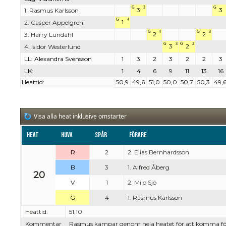
G
3
G
3
3
1. Rasmus Karlsson
G
4
1
2. Casper Appelgren
G
4
G
3
2
2
3. Harry Lundahl
G
3
G
2
3
2
4. Isidor Westerlund
LL: Alexandra Svensson
1
3
2
3
2
2
3
LK:
1
4
6
9
11
13
16
Heattid:
50,9
49,6
51,0
50,0
50,7
50,3
49,
Visa alla heat inklusive omstarter
Heat
Huva
Spår
Förare
R
2
2. Elias Bernhardsson
B
3
1. Alfred Åberg
20
V
1
2. Milo Sjö
G
4
1. Rasmus Karlsson
Heattid:
51,10
Kommentar
Rasmus kämpar genom hela heatet för att komma förbi 