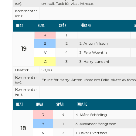
(sv):
omkull. Tack för visat intresse.
Kommentar
(en):
Heat
Huva
Spår
Förare
L
R
1
B
2
2. Anton Nilsson
19
V
4
3. Felix Woentin
G
3
3. Harry Lundahl
Heattid:
50,90
Kommentar
Enkelt för Harry. Anton körde om Felix i slutet av först
(sv):
Kommentar
(en):
Heat
Huva
Spår
Förare
R
4
4. Måns Schörling
B
1
3. Alexander Bengtsson
18
V
3
1. Oskar Evertsson