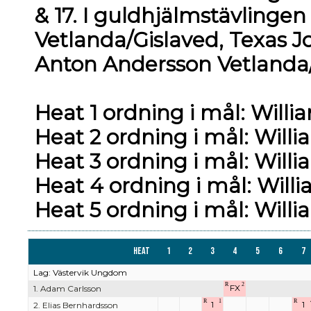
& 17. I guldhjälmstävlinge
Vetlanda/Gislaved, Texas 
Anton Andersson Vetlanda/
Heat 1 ordning i mål: Willia
Heat 2 ordning i mål: Willia
Heat 3 ordning i mål: Willia
Heat 4 ordning i mål: Willi
Heat 5 ordning i mål: Willia
Heat
1
2
3
4
5
6
7
Lag: Västervik Ungdom
R
2
FX
1. Adam Carlsson
R
1
R
1
1
2. Elias Bernhardsson