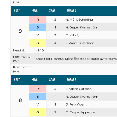
(en):
Heat
Huva
Spår
Förare
R
2
4. Måns Schörling
B
1
4. Jesper Kvarnström
9
V
3
2. Milo Sjö
G
4
1. Rasmus Karlsson
Heattid:
49,10
Kommentar
Enkelt för Rasmus. Måns fick stopp i slutet av förstavar
(sv):
Kommentar
(en):
Heat
Huva
Spår
Förare
R
3
1. Adam Carlsson
B
4
4. Jesper Kvarnström
8
V
1
3. Felix Woentin
G
2
2. Casper Appelgren