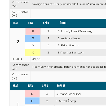
Kommentar
Väldigt nära att Harry passerade Oskar på mållinjen! Je
(sv):
Kommentar
(en):
Heat
Huva
Spår
Förare
R
2
3. Ludvig Hauri Tranberg
B
1
2. Anton Nilsson
2
V
4
3. Felix Woentin
G
3
1. Rasmus Karlsson
Heattid:
49,60
Kommentar
Rasmus vinner enkelt, ingen dramatik när det gäller p
(sv):
Kommentar
(en):
Heat
Huva
Spår
Förare
R
3
4. Måns Schörling
B
2
1. Alfred Åberg
1