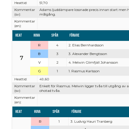
Heattid:
51,70
Kommentar
Adams ljuddämpare lossnade precis innan start men han
(sv):
målgång.
Kommentar
(en):
Heat
Huva
Spår
Förare
R
4
2. Elias Bernhardsson
B
3
3. Alexander Bengtsson
7
V
2
4. Melwin Glimfjäll Johansson
G
1
1. Rasmus Karlsson
Heattid:
49,60
Kommentar
Enkelt för Rasmus. Melwin ligger tvåa till utgång av 
(sv):
ohotad tvåa.
Kommentar
(en):
Heat
Huva
Spår
Förare
R
1
3. Ludvig Hauri Tranberg