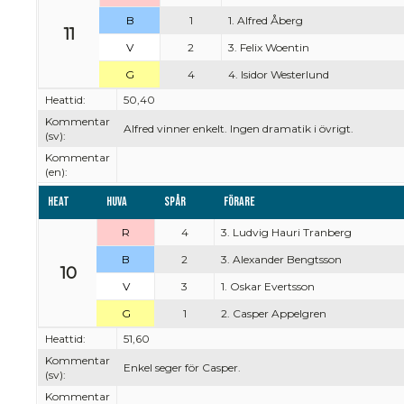
B
1
1. Alfred Åberg
11
V
2
3. Felix Woentin
G
4
4. Isidor Westerlund
Heattid:
50,40
Kommentar
Alfred vinner enkelt. Ingen dramatik i övrigt.
(sv):
Kommentar
(en):
Heat
Huva
Spår
Förare
R
4
3. Ludvig Hauri Tranberg
B
2
3. Alexander Bengtsson
10
V
3
1. Oskar Evertsson
G
1
2. Casper Appelgren
Heattid:
51,60
Kommentar
Enkel seger för Casper.
(sv):
Kommentar