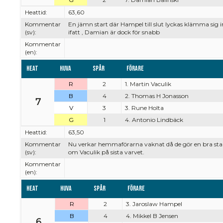
Heattid:
63,60
Kommentar
En jämn start där Hampel till slut lyckas klämma sig 
(sv):
ifatt , Damian är dock för snabb
Kommentar
(en):
Heat
Huva
Spår
Förare
R
2
1. Martin Vaculik
B
4
2. Thomas H Jonasson
7
V
3
3. Rune Holta
G
1
4. Antonio Lindbäck
Heattid:
63,50
Kommentar
Nu verkar hemmaförarna vaknat då de gör en bra sta
(sv):
om Vaculik på sista varvet.
Kommentar
(en):
Heat
Huva
Spår
Förare
R
2
3. Jaroslaw Hampel
B
4
4. Mikkel B Jensen
6