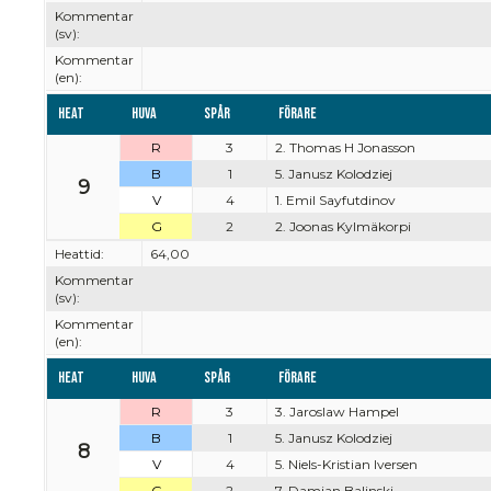
Kommentar
(sv):
Kommentar
(en):
Heat
Huva
Spår
Förare
R
3
2. Thomas H Jonasson
B
1
5. Janusz Kolodziej
9
V
4
1. Emil Sayfutdinov
G
2
2. Joonas Kylmäkorpi
Heattid:
64,00
Kommentar
(sv):
Kommentar
(en):
Heat
Huva
Spår
Förare
R
3
3. Jaroslaw Hampel
B
1
5. Janusz Kolodziej
8
V
4
5. Niels-Kristian Iversen
G
2
7. Damian Balinski