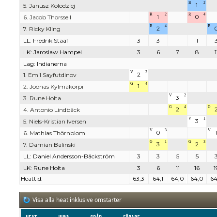
B
2
1
5. Janusz Kolodziej
R
2
R
4
1
0
6. Jacob Thorssell
B
4
B
2
7. Ricky Kling
LL: Fredrik Staaf
3
3
1
1
LK: Jaroslaw Hampel
3
6
7
8
1
Lag: Indianerna
V
2
2
1. Emil Sayfutdinov
G
4
1
2. Joonas Kylmäkorpi
V
2
3
3. Rune Holta
G
4
G
2
4. Antonio Lindbäck
V
1
3
5. Niels-Kristian Iversen
V
3
V
0
1
6. Mathias Thörnblom
G
1
G
3
3
2
7. Damian Balinski
LL: Daniel Andersson-Bäckström
3
3
5
5
LK: Rune Holta
3
6
11
16
1
Heattid:
63,3
64,1
64,0
64,0
64
Visa alla heat inklusive omstarter