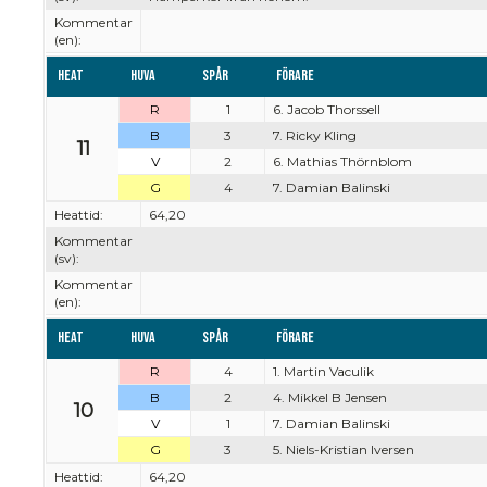
Kommentar
(en):
Heat
Huva
Spår
Förare
R
1
6. Jacob Thorssell
B
3
7. Ricky Kling
11
V
2
6. Mathias Thörnblom
G
4
7. Damian Balinski
Heattid:
64,20
Kommentar
(sv):
Kommentar
(en):
Heat
Huva
Spår
Förare
R
4
1. Martin Vaculik
B
2
4. Mikkel B Jensen
10
V
1
7. Damian Balinski
G
3
5. Niels-Kristian Iversen
Heattid:
64,20