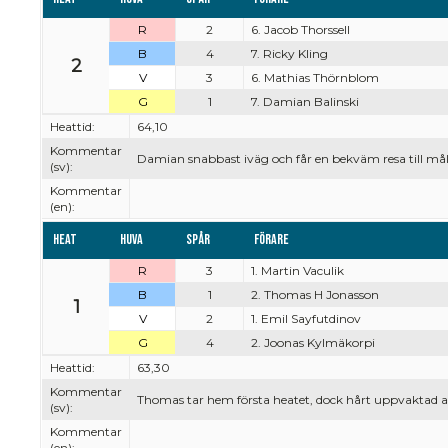
R
2
6. Jacob Thorssell
B
4
7. Ricky Kling
2
V
3
6. Mathias Thörnblom
G
1
7. Damian Balinski
Heattid:
64,10
Kommentar
Damian snabbast iväg och får en bekväm resa till mål
(sv):
Kommentar
(en):
Heat
Huva
Spår
Förare
R
3
1. Martin Vaculik
B
1
2. Thomas H Jonasson
1
V
2
1. Emil Sayfutdinov
G
4
2. Joonas Kylmäkorpi
Heattid:
63,30
Kommentar
Thomas tar hem första heatet, dock hårt uppvaktad av
(sv):
Kommentar
(en):