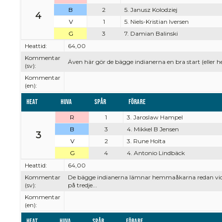
B
2
5. Janusz Kolodziej
4
V
1
5. Niels-Kristian Iversen
G
3
7. Damian Balinski
Heattid:
64,00
Kommentar
Även här gör de bägge indianerna en bra start (eller 
(sv):
Kommentar
(en):
Heat
Huva
Spår
Förare
R
1
3. Jaroslaw Hampel
B
3
4. Mikkel B Jensen
3
V
2
3. Rune Holta
G
4
4. Antonio Lindbäck
Heattid:
64,00
Kommentar
De bägge indianerna lämnar hemmaåkarna redan vid ta
(sv):
på tredje...
Kommentar
(en):
Heat
Huva
Spår
Förare