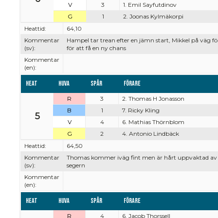
V
3
1. Emil Sayfutdinov
G
1
2. Joonas Kylmäkorpi
Heattid:
64,10
Kommentar
Hampel tar trean efter en jämn start, Mikkel på väg fö
(sv):
för att få en ny chans
Kommentar
(en):
Heat
Huva
Spår
Förare
R
3
2. Thomas H Jonasson
B
1
7. Ricky Kling
5
V
4
6. Mathias Thörnblom
G
2
4. Antonio Lindbäck
Heattid:
64,50
Kommentar
Thomas kommer iväg fint men är hårt uppvaktad av An
(sv):
segern
Kommentar
(en):
Heat
Huva
Spår
Förare
R
4
6. Jacob Thorssell