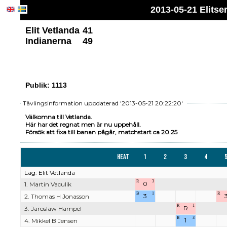
2013-05-21 Elitse
Elit Vetlanda
41
Indianerna
49
Publik: 1113
Tävlingsinformation uppdaterad '2013-05-21 20:22:20'
Välkomna till Vetlanda.
Här har det regnat men är nu uppehåll.
Försök att fixa till banan pågår, matchstart ca 20.25
Heat
1
2
3
4
Lag: Elit Vetlanda
R
3
0
1. Martin Vaculik
B
1
R
3
2. Thomas H Jonasson
R
1
R
3. Jaroslaw Hampel
B
3
1
4. Mikkel B Jensen