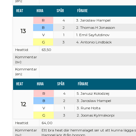
(en):
Heat
Huva
Spår
Förare
R
4
3. Jaroslaw Hampel
B
2
2. Thomas H Jonasson
13
V
1
1. Emil Sayfutdinov
G
3
4. Antonio Lindbäck
Heattid:
63,50
Kommentar
(sv):
Kommentar
(en):
Heat
Huva
Spår
Förare
R
4
5. Janusz Kolodziej
B
2
3. Jaroslaw Hampel
12
V
1
3. Rune Holta
G
3
2. Joonas Kylmäkorpi
Heattid:
64,00
Kommentar
Ett bra heat där hemmalaget ser ut att kunna lägga sig
(sv):
Hampel kör ifrån honom.