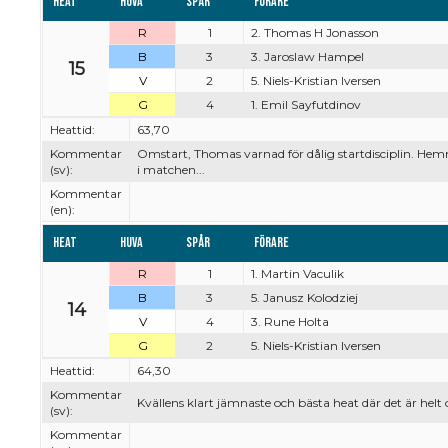
Heat
Huva
Spår
Förare
R
1
2. Thomas H Jonasson
B
3
3. Jaroslaw Hampel
15
V
2
5. Niels-Kristian Iversen
G
4
1. Emil Sayfutdinov
Heattid:
63,70
Kommentar
Omstart, Thomas varnad för dålig startdisciplin. Hemm
(sv):
i matchen...
Kommentar
(en):
Heat
Huva
Spår
Förare
R
1
1. Martin Vaculik
B
3
5. Janusz Kolodziej
14
V
4
3. Rune Holta
G
2
5. Niels-Kristian Iversen
Heattid:
64,30
Kommentar
Kvällens klart jämnaste och bästa heat där det är helt 
(sv):
Kommentar