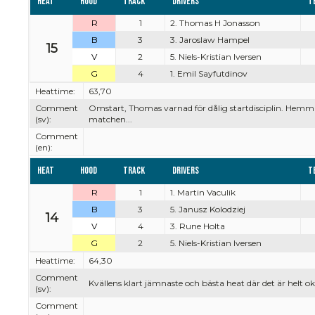
Heat
Hood
Track
Drivers
T
R
1
2. Thomas H Jonasson
B
3
3. Jaroslaw Hampel
15
V
2
5. Niels-Kristian Iversen
G
4
1. Emil Sayfutdinov
Heattime:
63,70
Comment
Omstart, Thomas varnad för dålig startdisciplin. Hemmal
(sv):
matchen...
Comment
(en):
Heat
Hood
Track
Drivers
T
R
1
1. Martin Vaculik
B
3
5. Janusz Kolodziej
14
V
4
3. Rune Holta
G
2
5. Niels-Kristian Iversen
Heattime:
64,30
Comment
Kvällens klart jämnaste och bästa heat där det är helt ok
(sv):
Comment