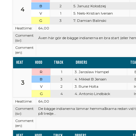
B
2
5. Janusz Kolodziej
4
V
1
5. Niels-Kristian Iversen
G
3
7. Damian Balinski
Heattime:
64,00
Comment
Även här gör de bägge indianerna en bra start (eller he
(sv):
Comment
(en):
Heat
Hood
Track
Drivers
Te
R
1
3. Jaroslaw Hampel
E
B
3
4. Mikkel B Jensen
E
3
V
2
3. Rune Holta
I
G
4
4. Antonio Lindbäck
I
Heattime:
64,00
Comment
De bägge indianerna lämnar hemmaåkarna redan vid tape
(sv):
på tredje...
Comment
(en):
Heat
Hood
Track
Drivers
T