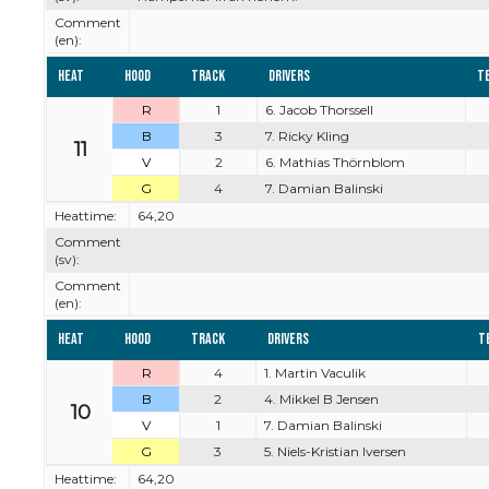
Comment
(en):
Heat
Hood
Track
Drivers
T
R
1
6. Jacob Thorssell
B
3
7. Ricky Kling
11
V
2
6. Mathias Thörnblom
G
4
7. Damian Balinski
Heattime:
64,20
Comment
(sv):
Comment
(en):
Heat
Hood
Track
Drivers
T
R
4
1. Martin Vaculik
B
2
4. Mikkel B Jensen
10
V
1
7. Damian Balinski
G
3
5. Niels-Kristian Iversen
Heattime:
64,20