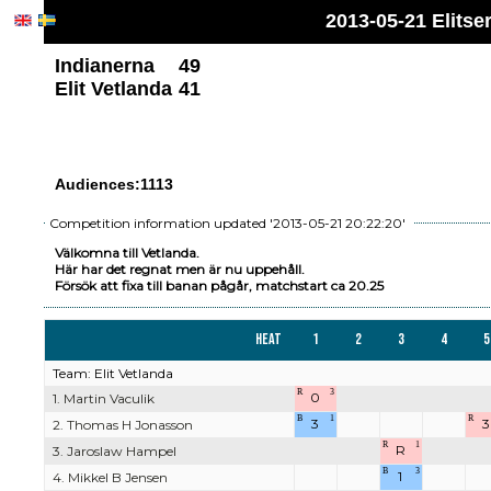
2013-05-21 Elitse
Indianerna
49
Elit Vetlanda
41
Audiences:1113
Competition information updated '2013-05-21 20:22:20'
Välkomna till Vetlanda.
Här har det regnat men är nu uppehåll.
Försök att fixa till banan pågår, matchstart ca 20.25
Heat
1
2
3
4
5
Team: Elit Vetlanda
R
3
0
1. Martin Vaculik
B
1
R
3
3
2. Thomas H Jonasson
R
1
R
3. Jaroslaw Hampel
B
3
1
4. Mikkel B Jensen