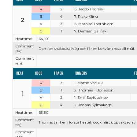
R
2
6. Jacob Thorssell
B
4
7. Ricky Kling
2
V
3
6. Mathias Thörnblom
G
1
7. Damian Balinski
Heattime:
64,10
Comment
Damian snabbast iväg och får en bekväm resa till mål.
(sv):
Comment
(en):
Heat
Hood
Track
Drivers
T
R
3
1. Martin Vaculik
B
1
2. Thomas H Jonasson
1
V
2
1. Emil Sayfutdinov
G
4
2. Joonas Kylmäkorpi
Heattime:
63,30
Comment
Thomas tar hem första heatet, dock hårt uppvaktad av E
(sv):
Comment
(en):