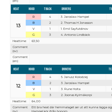
(en):
Heat
Hood
Track
Drivers
T
R
4
3. Jaroslaw Hampel
B
2
2. Thomas H Jonasson
13
V
1
1. Emil Sayfutdinov
G
3
4. Antonio Lindbäck
Heattime:
63,50
Comment
(sv):
Comment
(en):
Heat
Hood
Track
Drivers
Te
R
4
5. Janusz Kolodziej
B
2
3. Jaroslaw Hampel
12
V
1
3. Rune Holta
G
3
2. Joonas Kylmäkorpi
Heattime:
64,00
Comment
Ett bra heat där hemmalaget ser ut att kunna lägga sig i
(sv):
Hampel kör ifrån honom.