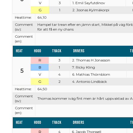
V
3
1. Emil Sayfutdinov
G
1
2. Joonas Kylmäkorpi
Heattime:
64,10
Comment
Hampel tar trean efter en jämn start, Mikkel på väg förb
(sv):
för att få en ny chans
Comment
(en):
Heat
Hood
Track
Drivers
T
R
3
2. Thomas H Jonasson
B
1
7. Ricky Kling
5
V
4
6. Mathias Thörnblom
G
2
4. Antonio Lindbäck
Heattime:
64,50
Comment
Thomas kommer iväg fint men är hårt uppvaktad av Anto
(sv):
Comment
(en):
Heat
Hood
Track
Drivers
T
R
4
6. Jacob Thorssell