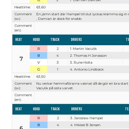
Heattime:
63,60
Comment
En jämn start där Hampel till slut lyckas klämma sig in 
(sv):
, Damian är dock för snabb
Comment
(en):
Heat
Hood
Track
Drivers
T
R
2
1. Martin Vaculik
B
4
2. Thomas H Jonasson
7
V
3
3. Rune Holta
G
1
4. Antonio Lindbäck
Heattime:
63,50
Comment
Nu verkar hemmaförarna vaknat då de gör en bra star
(sv):
Vaculik på sista varvet.
Comment
(en):
Heat
Hood
Track
Drivers
Te
R
2
3. Jaroslaw Hampel
B
4
4. Mikkel B Jensen
6