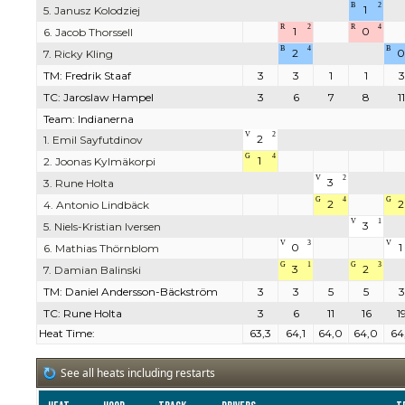
B
2
1
5. Janusz Kolodziej
R
2
R
4
1
0
6. Jacob Thorssell
B
4
B
2
0
7. Ricky Kling
TM: Fredrik Staaf
3
3
1
1
3
TC: Jaroslaw Hampel
3
6
7
8
11
Team: Indianerna
V
2
2
1. Emil Sayfutdinov
G
4
1
2. Joonas Kylmäkorpi
V
2
3
3. Rune Holta
G
4
G
2
2
4. Antonio Lindbäck
V
1
3
5. Niels-Kristian Iversen
V
3
V
0
1
6. Mathias Thörnblom
G
1
G
3
3
2
7. Damian Balinski
TM: Daniel Andersson-Bäckström
3
3
5
5
3
TC: Rune Holta
3
6
11
16
1
Heat Time:
63,3
64,1
64,0
64,0
64
See all heats including restarts