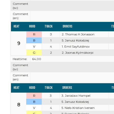
Comment
(sv):
Comment
(en):
Heat
Hood
Track
Drivers
T
R
3
2. Thomas H Jonasson
B
1
5. Janusz Kolodziej
9
V
4
1. Emil Sayfutdinov
G
2
2. Joonas Kylmäkorpi
Heattime:
64,00
Comment
(sv):
Comment
(en):
Heat
Hood
Track
Drivers
T
R
3
3. Jaroslaw Hampel
B
1
5. Janusz Kolodziej
8
V
4
5. Niels-Kristian Iversen
G
2
7. Damian Balinski