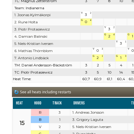
TC: Magnus Zetterström
3
7
8
10
1
Team: Indianerna
V
2
3
1. Joonas Kylmäkorpi
G
4
0
2. Rune Holta
V
2
3
3. Piotr Protasiewicz
G
4
G
2
1
4. Damian Balinski
V
1
3
5. Niels-Kristian Iversen
V
3
V
0
0
6. Mathias Thörnblom
G
1
G
3
2
1
7. Antonio Lindbäck
TM: Daniel Andersson-Bäckström
3
2
5
4
1
TC: Piotr Protasiewicz
3
5
10
14
1
Heat Time:
60,7
60,9
61,1
60,4
60
See all heats including restarts
Heat
Hood
Track
Drivers
T
R
3
1. Andreas Jonsson
B
1
3. Grigory Laguta
15
V
2
5. Niels-Kristian Iversen
G
4
2. Rune Holta