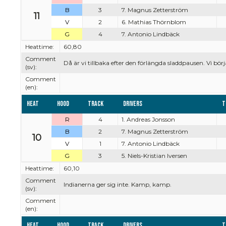
B
3
7. Magnus Zetterström
11
V
2
6. Mathias Thörnblom
G
4
7. Antonio Lindbäck
Heattime:
60,80
Comment
Då är vi tillbaka efter den förlängda sladdpausen. Vi bör
(sv):
Comment
(en):
Heat
Hood
Track
Drivers
T
R
4
1. Andreas Jonsson
B
2
7. Magnus Zetterström
10
V
1
7. Antonio Lindbäck
G
3
5. Niels-Kristian Iversen
Heattime:
60,10
Comment
Indianerna ger sig inte. Kamp, kamp.
(sv):
Comment
(en):
Heat
Hood
Track
Drivers
T