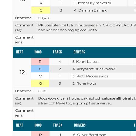
V
1
1. Joonas Kylmäkorpi
G
3
4. Damian Balinski
Heattime:
60,40
Comment
PK utesluten på två minutersregeln. GRIGORY LAGUTA
(sv):
han var när han tog sig om Holta.
Comment
(en):
Heat
Hood
Track
Drivers
R
4
5. Kenni Larsen
B
2
4. Krzysztof Buczkowski
12
V
1
3. Piotr Protasiewicz
G
3
2. Rune Holta
Heattime:
61,10
Comment
Buczkowski var i Holtas bakhjul och satsade allt på a
(sv):
slå av och PePe tog sig om på sista varvet.
Comment
(en):
Heat
Hood
Track
Drivers
T
R
1
6. Oliver Berntsson