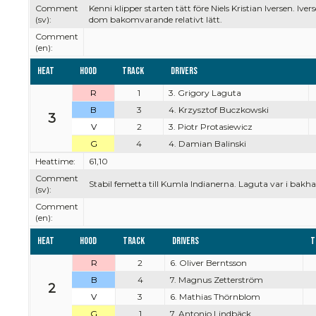
Comment
Kenni klipper starten tätt före Niels Kristian Iversen. I
(sv):
dom bakomvarande relativt lätt.
Comment
(en):
Heat
Hood
Track
Drivers
R
1
3. Grigory Laguta
B
3
4. Krzysztof Buczkowski
3
V
2
3. Piotr Protasiewicz
G
4
4. Damian Balinski
Heattime:
61,10
Comment
Stabil femetta till Kumla Indianerna. Laguta var i bakha
(sv):
Comment
(en):
Heat
Hood
Track
Drivers
T
R
2
6. Oliver Berntsson
B
4
7. Magnus Zetterström
2
V
3
6. Mathias Thörnblom
G
1
7. Antonio Lindbäck