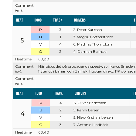
Comment
(en):
Heat
Hood
Track
Drivers
T
R
3
2. Peter Karlsson
B
1
7. Magnus Zetterström
5
V
4
6. Mathias Thörnblom
G
2
4. Damian Balinski
Heattime:
60,80
Comment
Här bjuds det på propaganda speedway. Ikaros Smederna är 
(sv):
flyter ut i banan och Balinski hugger direkt. PK gör seda
Comment
(en):
Heat
Hood
Track
Drivers
T
R
4
6. Oliver Berntsson
B
2
5. Kenni Larsen
4
V
1
5. Niels-Kristian Iversen
G
3
7. Antonio Lindbäck
Heattime:
60,40