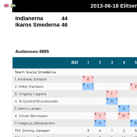
2013-06-18 Elitse
Indianerna
44
Ikaros Smederna
46
Audiences:4885
Heat
1
2
3
4
5
Team: Ikaros Smederna
R
3
2
1. Andreas Jonsson
B
1
R
1
2
2. Peter Karlsson
R
1
1
3. Grigory Laguta
B
3
0
4. Krzysztof Buczkowski
B
2
2
5. Kenni Larsen
R
2
R
4
1
0
6. Oliver Berntsson
B
4
B
3
3
7. Magnus Zetterström
TM: Jimmy Jansson
3
4
1
2
5