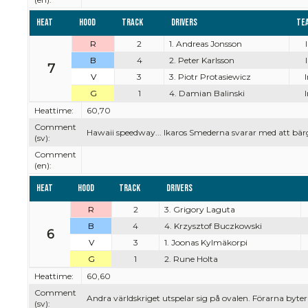
Heat
Hood
Track
Drivers
Te
R
2
1. Andreas Jonsson
B
4
2. Peter Karlsson
7
V
3
3. Piotr Protasiewicz
G
1
4. Damian Balinski
Heattime:
60,70
Comment
Hawaii speedway... Ikaros Smederna svarar med att bärg
(sv):
Comment
(en):
Heat
Hood
Track
Drivers
R
2
3. Grigory Laguta
B
4
4. Krzysztof Buczkowski
6
V
3
1. Joonas Kylmäkorpi
G
1
2. Rune Holta
Heattime:
60,60
Comment
Andra världskriget utspelar sig på ovalen. Förarna byter
(sv):