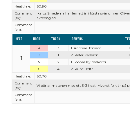
Heattime:
60,90
Comment
Ikaros Smederna har femett in i första sväng men Olive
(sv):
akterseglad.
Comment
(en):
Heat
Hood
Track
Drivers
Te
R
3
1. Andreas Jonsson
B
1
2. Peter Karlsson
1
V
2
1. Joonas Kylmäkorpi
G
4
2. Rune Holta
Heattime:
60,70
Comment
Vi börjar matchen med ett 3-3 heat. Mycket folk är på pl
(sv):
Comment
(en):