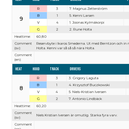
R
3
7. Magnus Zetterström
B
1
5. Kenni Larsen
9
V
4
1. Joonas Kylmäkorpi
G
2
2. Rune Holta
Heattime:
60,80
Comment
Reservbyte i Ikaros Smederna. Ut med Berntzon och in 
(sv):
Holta. Kenni var så så så nära Holta.
Comment
(en):
Heat
Hood
Track
Drivers
R
3
3. Grigory Laguta
B
1
4. Krzysztof Buczkowski
8
V
4
5. Niels-Kristian Iversen
G
2
7. Antonio Lindbäck
Heattime:
60,20
Comment
Niels Kristian Iversen är omutlig. Starka fyra varv.
(sv):
Comment
(en):