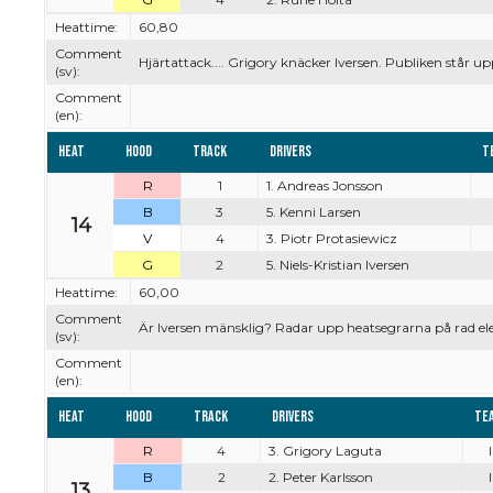
Heattime:
60,80
Comment
Hjärtattack.... Grigory knäcker Iversen. Publiken s
(sv):
Comment
(en):
Heat
Hood
Track
Drivers
T
R
1
1. Andreas Jonsson
B
3
5. Kenni Larsen
14
V
4
3. Piotr Protasiewicz
G
2
5. Niels-Kristian Iversen
Heattime:
60,00
Comment
Är Iversen mänsklig? Radar upp heatsegrarna på rad el
(sv):
Comment
(en):
Heat
Hood
Track
Drivers
Te
R
4
3. Grigory Laguta
B
2
2. Peter Karlsson
13