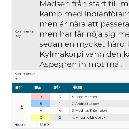
Madsen från start till
kamp med Indianförarna
men är nära att passera
Kommentar
men har får nöja sig me
(sv):
sedan en mycket hård 
Kylmäkorpi vann den 
Aspegren in mot mål.
Kommentar
(en):
Heat
Huva
Spår
Förare
R
3
3. Leon Madsen
B
1
7. Andrej Karpov
5
V
4
6. Mathias Thörnblom
G
2
4. Antonio Lindbäck
Heattid:
67,80