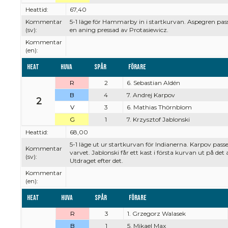
Heattid:
67,40
Kommentar
5-1 läge för Hammarby in i startkurvan. Aspegren pas
(sv):
en aning pressad av Protasiewicz.
Kommentar
(en):
Heat
Huva
Spår
Förare
R
2
6. Sebastian Aldén
B
4
7. Andrej Karpov
2
V
3
6. Mathias Thörnblom
G
1
7. Krzysztof Jablonski
Heattid:
68,00
5-1 läge ut ur startkurvan för Indianerna. Karpov pas
Kommentar
varvet. Jablonski får ett kast i första kurvan ut på 
(sv):
Utdraget efter det.
Kommentar
(en):
Heat
Huva
Spår
Förare
R
3
1. Grzegorz Walasek
B
1
5. Mikael Max