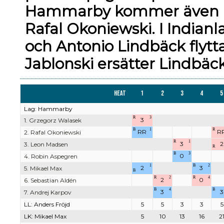
Hammarby kommer även at
Rafal Okoniewski. I Indian
och Antonio Lindbäck flytta
Jablonski ersätter Lindbäc
Heat
1
2
3
4
5
Lag: Hammarby
R
3
3
1. Grzegorz Walasek
B
1
R
RR
R
2. Rafal Okoniewski
R
1
3
2
3. Leon Madsen
R
B
3
0
4. Robin Aspegren
1
B
2
2
3
5. Mikael Max
B
R
2
R
4
2
0
6. Sebastian Aldén
B
4
B
3
3
7. Andrej Karpov
LL: Anders Fröjd
5
5
3
3
5
LK: Mikael Max
5
10
13
16
2