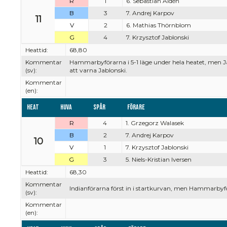
R
1
6. Sebastian Aldén
B
3
7. Andrej Karpov
11
V
2
6. Mathias Thörnblom
G
4
7. Krzysztof Jablonski
Heattid:
68,80
Kommentar
Hammarbyförarna i 5-1 läge under hela heatet, men J
(sv):
att varna Jablonski.
Kommentar
(en):
Heat
Huva
Spår
Förare
R
4
1. Grzegorz Walasek
B
2
7. Andrej Karpov
10
V
1
7. Krzysztof Jablonski
G
3
5. Niels-Kristian Iversen
Heattid:
68,30
Kommentar
Indianförarna först in i startkurvan, men Hammarbyf
(sv):
Kommentar
(en):