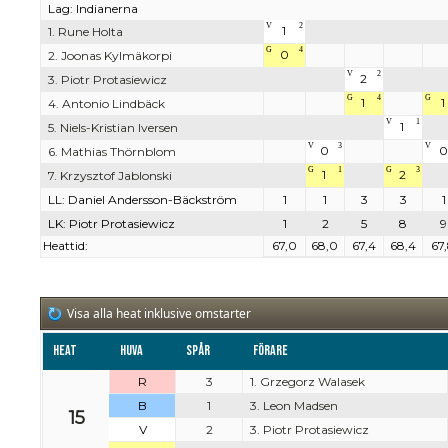
Lag: Indianerna
V
2
1
1. Rune Holta
G
4
0
2. Joonas Kylmäkorpi
V
2
2
3. Piotr Protasiewicz
G
4
G
1
1
4. Antonio Lindbäck
V
1
1
5. Niels-Kristian Iversen
V
3
V
0
0
6. Mathias Thörnblom
G
1
G
3
1
2
7. Krzysztof Jablonski
LL: Daniel Andersson-Bäckström
1
1
3
3
1
LK: Piotr Protasiewicz
1
2
5
8
9
Heattid:
67,0
68,0
67,4
68,4
67
Visa alla heat inklusive omstarter
Heat
Huva
Spår
Förare
R
3
1. Grzegorz Walasek
B
1
3. Leon Madsen
15
V
2
3. Piotr Protasiewicz