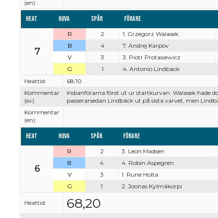
(en):
Heat
Huva
Spår
Förare
R
2
1. Grzegorz Walasek
B
4
7. Andrej Karpov
7
V
3
3. Piotr Protasiewicz
G
1
4. Antonio Lindbäck
Heattid:
68,10
Kommentar
Indianförarna först ut ur startkurvan. Walasek hade d
(sv):
passerarsedan Lindbäck ut på sista varvet, men Lindbä
Kommentar
(en):
Heat
Huva
Spår
Förare
R
2
3. Leon Madsen
B
4
4. Robin Aspegren
6
V
3
1. Rune Holta
G
1
2. Joonas Kylmäkorpi
68,20
Heattid: