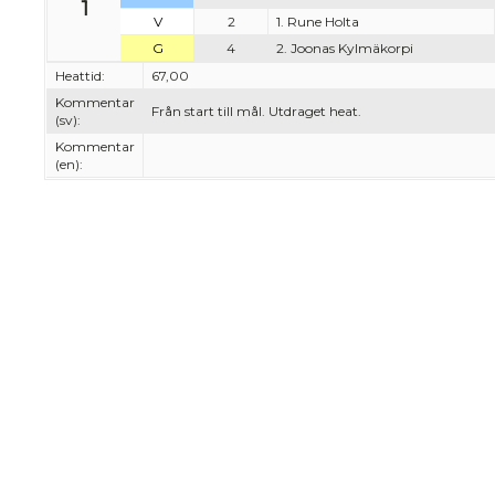
1
V
2
1. Rune Holta
G
4
2. Joonas Kylmäkorpi
Heattid:
67,00
Kommentar
Från start till mål. Utdraget heat.
(sv):
Kommentar
(en):