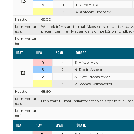
13
V
1
1. Rune Holta
G
3
4. Antonio Lindbäck
Heattid:
68,30
Kommentar
Walasek från start till mål. Madsen sist ut ur startku
(sv):
placeringen men Madsen ger sig inte kör om Lindbäck
Kommentar
(en):
Heat
Huva
Spår
Förare
R
4
5. Mikael Max
B
2
4. Robin Aspegren
12
V
1
3. Piotr Protasiewicz
G
3
2. Joonas Kylmäkorpi
Heattid:
68,50
Kommentar
Från start till mål. Indianförarna var långt före in i mål
(sv):
Kommentar
(en):
Heat
Huva
Spår
Förare