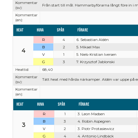
Kommentar
Från start till mål. Hammarbyförarna långt före in i m
(sv):
Kommentar
(en):
Heat
Huva
Spår
Förare
R
4
6. Sebastian Aldén
B
2
5. Mikael Max
4
V
1
5. Niels-Kristian Iversen
G
3
7. Krzysztof Jablonski
Heattid:
68,40
Kommentar
Tätt heat med hårda närkamper. Aldén var uppe på en 
(sv):
Kommentar
(en):
Heat
Huva
Spår
Förare
R
1
3. Leon Madsen
B
3
4. Robin Aspegren
3
V
2
3. Piotr Protasiewicz
G
4
4. Antonio Lindbäck