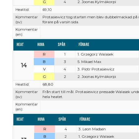
G
4
2. Joonas Kylmäkorpi
Heattid:
69,10
Kommentar
Protasiewicz tog starten men blev dubbelmackad på ra
(sv):
förare på varsin sida.
Kommentar
(en):
Heat
Huva
Spår
Förare
R
1
1. Grzegorz Walasek
B
3
5. Mikael Max
14
V
4
3. Piotr Protasiewicz
G
2
2. Joonas Kylmäkorpi
Heattid:
68,80
Kommentar
Från start till mål. Protasiewicz pressade Walasek un
(sv):
hela heatet.
Kommentar
(en):
Heat
Huva
Spår
Förare
R
4
3. Leon Madsen
B
2
1. Grzegorz Walasek