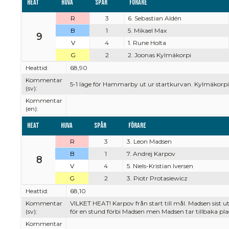
Heat
Huva
Spår
Förare
R
3
6. Sebastian Aldén
B
1
5. Mikael Max
9
V
4
1. Rune Holta
G
2
2. Joonas Kylmäkorpi
Heattid:
68,90
Kommentar
5-1 läge för Hammarby ut ur startkurvan. Kylmäkorpi tr
(sv):
Kommentar
(en):
Heat
Huva
Spår
Förare
R
3
3. Leon Madsen
B
1
7. Andrej Karpov
8
V
4
5. Niels-Kristian Iversen
G
2
3. Piotr Protasiewicz
Heattid:
68,10
Kommentar
VILKET HEAT! Karpov från start till mål. Madsen sist u
(sv):
för en stund förbi Madsen men Madsen tar tillbaka pl
Kommentar