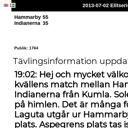
2013-07-02 Elitse
Hammarby
55
Indianerna
35
Publik: 1764
Tävlingsinformation uppdat
19:02: Hej och mycket väl
kvällens match mellan H
Indianerna från Kumla. So
på himlen. Det är många fö
Laguta utgår ur Hammarby
plats. Aspegrens plats tas 