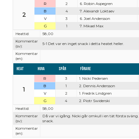
R
2
6. Robin Aspegren
B
4
7. Alexandr Loktaev
2
V
3
6. Joel Andersson
G
1
7. Mikael Max
Heattid:
58,00
Kommentar
5-1 Det var en inget snack i detta heatet heller.
(sv):
Kommentar
(en):
Heat
Huva
Spår
Förare
R
3
1. Nicki Pedersen
B
1
2. Dennis Andersson
1
V
2
1. Fredrik Lindgren
G
4
2. Piotr Swiderski
Heattid:
58,00
Kommentar
Då var vi igång. Nicki går omkull i en tät första sväng
(sv):
snack.
Kommentar
(en):