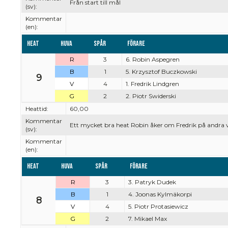
Från start till mål
(sv):
Kommentar
(en):
Heat
Huva
Spår
Förare
R
3
6. Robin Aspegren
B
1
5. Krzysztof Buczkowski
9
V
4
1. Fredrik Lindgren
G
2
2. Piotr Swiderski
Heattid:
60,00
Kommentar
Ett mycket bra heat Robin åker om Fredrik på andra 
(sv):
Kommentar
(en):
Heat
Huva
Spår
Förare
R
3
3. Patryk Dudek
B
1
4. Joonas Kylmäkorpi
8
V
4
5. Piotr Protasiewicz
G
2
7. Mikael Max