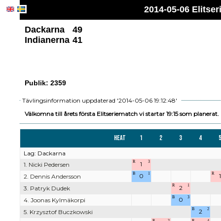
2014-05-06 Elitse
Dackarna
49
Indianerna
41
Publik: 2359
Tävlingsinformation uppdaterad '2014-05-06 19:12:48'
Välkomna till årets första Elitseriematch vi startar 19:15 som planerat. 
Heat
1
2
3
4
Lag: Dackarna
R
3
1
1. Nicki Pedersen
B
1
R
0
1
2. Dennis Andersson
R
1
2
3. Patryk Dudek
B
3
0
4. Joonas Kylmäkorpi
B
2
2
5. Krzysztof Buczkowski
R
2
R
4