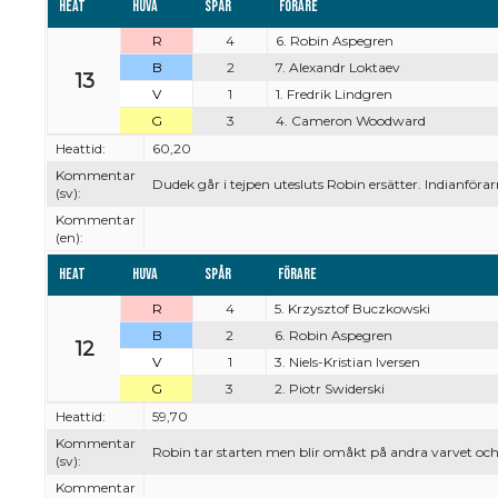
Heat
Huva
Spår
Förare
R
4
6. Robin Aspegren
B
2
7. Alexandr Loktaev
13
V
1
1. Fredrik Lindgren
G
3
4. Cameron Woodward
Heattid:
60,20
Kommentar
Dudek går i tejpen utesluts Robin ersätter. Indianföra
(sv):
Kommentar
(en):
Heat
Huva
Spår
Förare
R
4
5. Krzysztof Buczkowski
B
2
6. Robin Aspegren
12
V
1
3. Niels-Kristian Iversen
G
3
2. Piotr Swiderski
Heattid:
59,70
Kommentar
Robin tar starten men blir omåkt på andra varvet och
(sv):
Kommentar