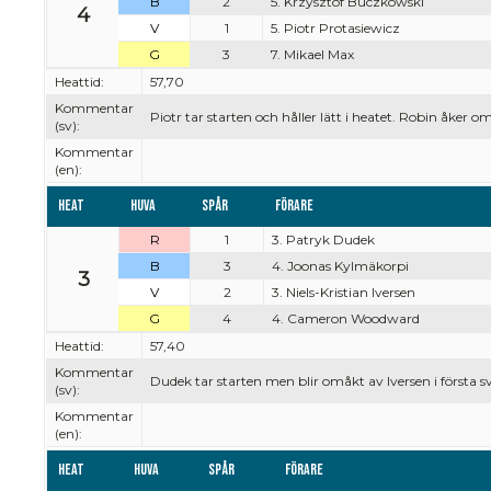
B
2
5. Krzysztof Buczkowski
4
V
1
5. Piotr Protasiewicz
G
3
7. Mikael Max
Heattid:
57,70
Kommentar
Piotr tar starten och håller lätt i heatet. Robin åker 
(sv):
Kommentar
(en):
Heat
Huva
Spår
Förare
R
1
3. Patryk Dudek
B
3
4. Joonas Kylmäkorpi
3
V
2
3. Niels-Kristian Iversen
G
4
4. Cameron Woodward
Heattid:
57,40
Kommentar
Dudek tar starten men blir omåkt av Iversen i första s
(sv):
Kommentar
(en):
Heat
Huva
Spår
Förare