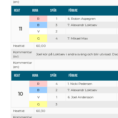
(en):
Heat
Huva
Spår
Förare
R
1
6. Robin Aspegren
B
3
7. Alexandr Loktaev
11
V
2
G
4
7. Mikael Max
Heattid:
60,00
Kommentar
Joel kör på Loktaev i andra sväng och blir utvisad. Dac
(sv):
Kommentar
(en):
Heat
Huva
Spår
Förare
R
4
1. Nicki Pedersen
B
2
7. Alexandr Loktaev
10
V
1
6. Joel Andersson
G
3
Heattid:
60,30
Kommentar