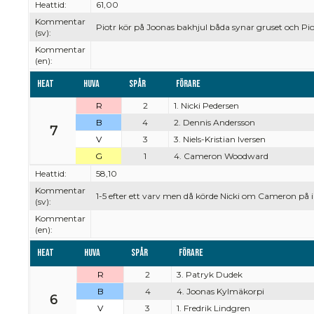
Heattid:
61,00
Kommentar
Piotr kör på Joonas bakhjul båda synar gruset och Piot
(sv):
Kommentar
(en):
Heat
Huva
Spår
Förare
R
2
1. Nicki Pedersen
B
4
2. Dennis Andersson
7
V
3
3. Niels-Kristian Iversen
G
1
4. Cameron Woodward
Heattid:
58,10
Kommentar
1-5 efter ett varv men då körde Nicki om Cameron på 
(sv):
Kommentar
(en):
Heat
Huva
Spår
Förare
R
2
3. Patryk Dudek
B
4
4. Joonas Kylmäkorpi
6
V
3
1. Fredrik Lindgren