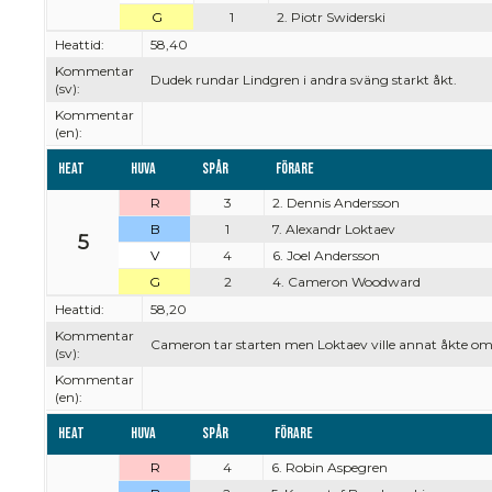
G
1
2. Piotr Swiderski
Heattid:
58,40
Kommentar
Dudek rundar Lindgren i andra sväng starkt åkt.
(sv):
Kommentar
(en):
Heat
Huva
Spår
Förare
R
3
2. Dennis Andersson
B
1
7. Alexandr Loktaev
5
V
4
6. Joel Andersson
G
2
4. Cameron Woodward
Heattid:
58,20
Kommentar
Cameron tar starten men Loktaev ville annat åkte o
(sv):
Kommentar
(en):
Heat
Huva
Spår
Förare
R
4
6. Robin Aspegren