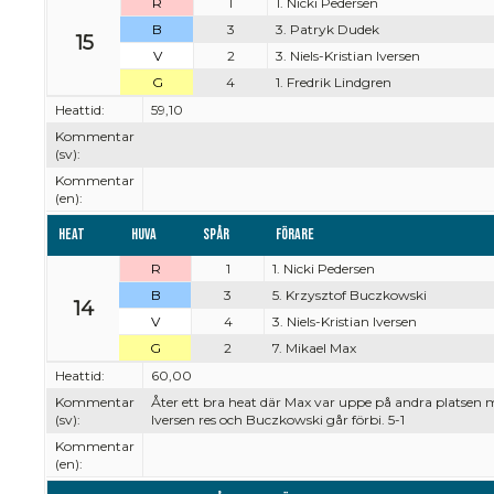
R
1
1. Nicki Pedersen
B
3
3. Patryk Dudek
15
V
2
3. Niels-Kristian Iversen
G
4
1. Fredrik Lindgren
Heattid:
59,10
Kommentar
(sv):
Kommentar
(en):
Heat
Huva
Spår
Förare
R
1
1. Nicki Pedersen
B
3
5. Krzysztof Buczkowski
14
V
4
3. Niels-Kristian Iversen
G
2
7. Mikael Max
Heattid:
60,00
Kommentar
Åter ett bra heat där Max var uppe på andra platsen
(sv):
Iversen res och Buczkowski går förbi. 5-1
Kommentar
(en):