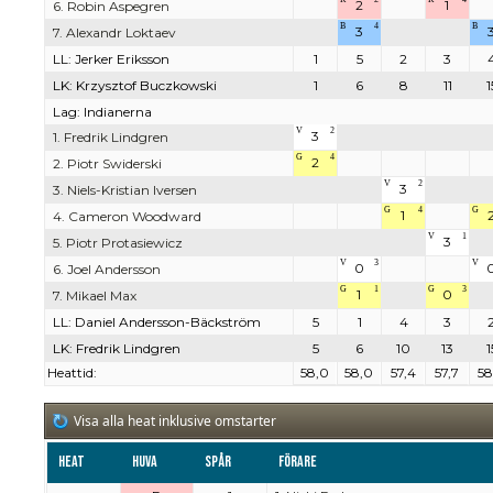
2
1
6. Robin Aspegren
B
4
B
3
7. Alexandr Loktaev
LL: Jerker Eriksson
1
5
2
3
LK: Krzysztof Buczkowski
1
6
8
11
1
Lag: Indianerna
V
2
3
1. Fredrik Lindgren
G
4
2
2. Piotr Swiderski
V
2
3
3. Niels-Kristian Iversen
G
4
G
1
4. Cameron Woodward
V
1
3
5. Piotr Protasiewicz
V
3
V
0
6. Joel Andersson
G
1
G
3
1
0
7. Mikael Max
LL: Daniel Andersson-Bäckström
5
1
4
3
LK: Fredrik Lindgren
5
6
10
13
1
Heattid:
58,0
58,0
57,4
57,7
58
Visa alla heat inklusive omstarter
Heat
Huva
Spår
Förare