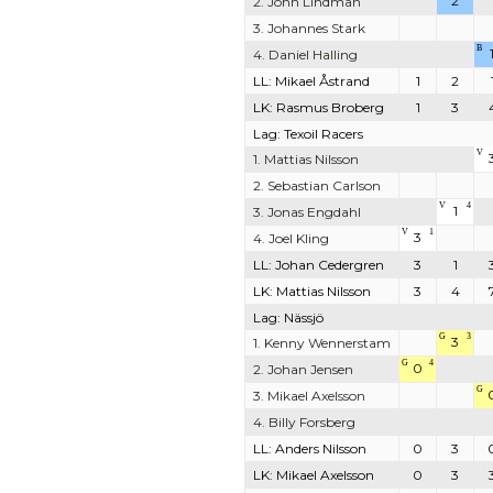
2
2. John Lindman
3. Johannes Stark
B
4. Daniel Halling
LL: Mikael Åstrand
1
2
LK: Rasmus Broberg
1
3
Lag: Texoil Racers
V
1. Mattias Nilsson
2. Sebastian Carlson
V
4
1
3. Jonas Engdahl
V
1
3
4. Joel Kling
LL: Johan Cedergren
3
1
LK: Mattias Nilsson
3
4
Lag: Nässjö
G
3
3
1. Kenny Wennerstam
G
4
0
2. Johan Jensen
G
3. Mikael Axelsson
4. Billy Forsberg
LL: Anders Nilsson
0
3
LK: Mikael Axelsson
0
3