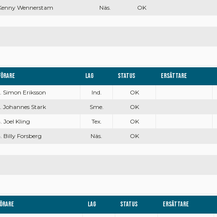
 Kenny Wennerstam
Näs.
OK
Förare
Lag
Status
Ersättare
. Simon Eriksson
Ind.
OK
. Johannes Stark
Sme.
OK
. Joel Kling
Tex.
OK
. Billy Forsberg
Näs.
OK
örare
Lag
Status
Ersättare