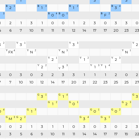
1
3
3
B
1
B
3
B
2
B
4
2
1
1
3
3
B
4
B
1
B
2
1
0
0
F
1
2
1
3
1
0
0
1
2
3
0
3
3
0
4
6
7
10
11
11
11
12
14
17
17
20
23
2
2
V
1
V
3
V
3
3
3
2
V
4
V
2
V
3
V
1
FX
N
N
N
V
1
V
2
V
3
2
1
2
V
2
3
V
3
V
4
2
3
1
1
V
3
0
3
0
2
2
3
3
1
1
1
2
0
2
7
7
10
10
12
14
17
20
21
22
23
25
25
2
G
1
G
4
G
3
1
3
G
2
G
1
G
3
1
0
2
4
G
3
G
1
G
2
0
1
0
0
G
3
G
2
G
4
G
1
M
2
3
3
0
0
2
1
3
1
1
0
3
0
3
0
2
3
3
3
5
6
9
10
11
11
14
14
17
17
19
2