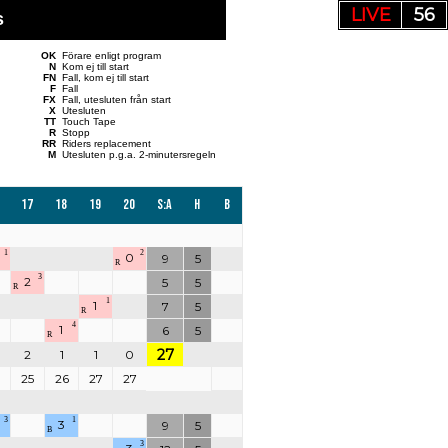
LIVE
55
s
OK
Förare enligt program
N
Kom ej till start
FN
Fall, kom ej till start
F
Fall
FX
Fall, utesluten från start
X
Utesluten
TT
Touch Tape
R
Stopp
RR
Riders replacement
M
Utesluten p.g.a. 2-minutersregeln
17
18
19
20
S:a
H
B
1
2
0
9
5
R
3
2
5
5
R
1
1
7
5
R
4
1
6
5
R
27
2
1
1
0
3
25
26
27
27
3
1
3
9
5
B
3