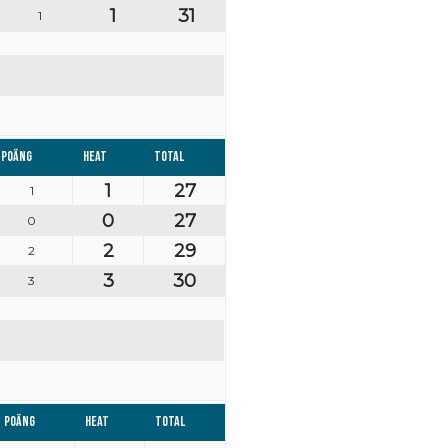
1
31
1
Poäng
Heat
Total
1
27
1
0
27
0
2
29
2
3
30
3
Poäng
Heat
Total