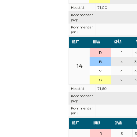
Heattid:
71,00
Kommentar
(sv):
Kommentar
(en):
Heat
Huva
Spår
R
1
4
B
4
3
14
V
3
3
G
2
3
Heattid:
71,60
Kommentar
(sv):
Kommentar
(en):
Heat
Huva
Spår
R
3
3