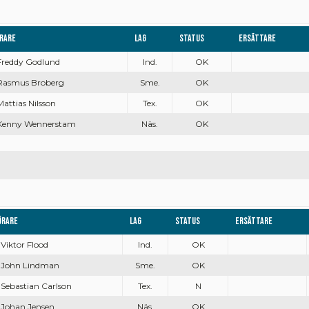
rare
Lag
Status
Ersättare
 Freddy Godlund
Ind.
OK
 Rasmus Broberg
Sme.
OK
 Mattias Nilsson
Tex.
OK
 Kenny Wennerstam
Näs.
OK
örare
Lag
Status
Ersättare
 Viktor Flood
Ind.
OK
. John Lindman
Sme.
OK
 Sebastian Carlson
Tex.
N
. Johan Jensen
Näs.
OK