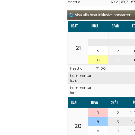
Heattid:
69,2
69,7
67
Visa alla heat inklusive omstarter
Heat
Huva
Spår
F
21
V
3
1.
G
1
1
Heattid:
71,00
Kommentar
(sv):
Kommentar
(en):
Heat
Huva
Spår
Fö
R
2
1.
B
3
2.
20
V
1
1.