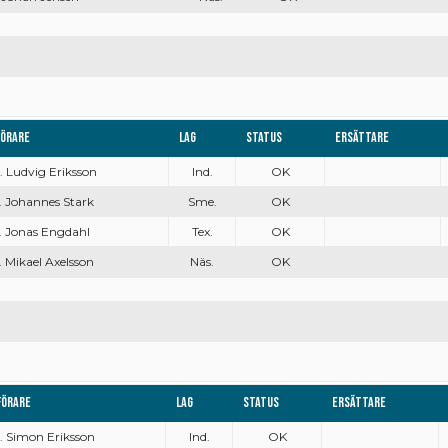
Förare
Lag
Status
Ersättare
. Ludvig Eriksson
Ind.
OK
. Johannes Stark
Sme.
OK
. Jonas Engdahl
Tex.
OK
. Mikael Axelsson
Näs.
OK
Förare
Lag
Status
Ersättare
. Simon Eriksson
Ind.
OK