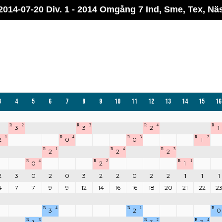
2014-07-20 Div. 1 - 2014 Omgång 7 Ind, Sme, Tex, Nä
3
4
5
6
7
8
9
10
11
12
13
14
15
16
R
2
R
3
R
4
R
3
3
2
1
1
R
4
R
3
R
2
2
0
0
1
R
1
R
4
R
3
2
2
2
R
4
R
2
R
1
0
2
1
2
3
0
2
0
3
2
2
0
2
2
1
1
1
4
7
7
9
9
12
14
16
16
18
20
21
22
2
B
4
B
1
B
3
2
0
B
3
B
2
B
4