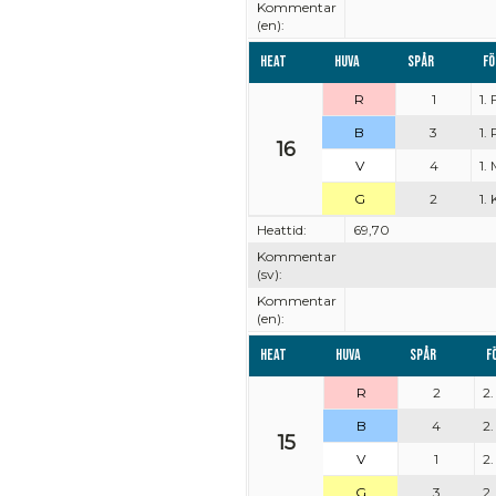
Kommentar
(en):
Heat
Huva
Spår
Fö
R
1
1.
B
3
1.
16
V
4
1.
G
2
1.
Heattid:
69,70
Kommentar
(sv):
Kommentar
(en):
Heat
Huva
Spår
F
R
2
2.
B
4
2
15
V
1
2.
G
3
2