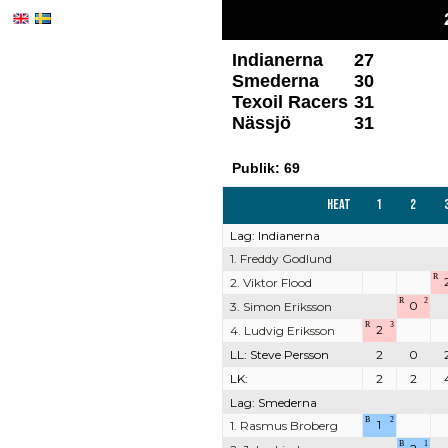
Indianerna
27
Smederna
30
Texoil Racers
31
Nässjö
31
Publik: 69
Heat
1
2
Lag: Indianerna
1. Freddy Godlund
R
2. Viktor Flood
R
2
0
3. Simon Eriksson
R
3
2
4. Ludvig Eriksson
LL: Steve Persson
2
0
LK:
2
2
Lag: Smederna
B
2
1
1. Rasmus Broberg
B
1