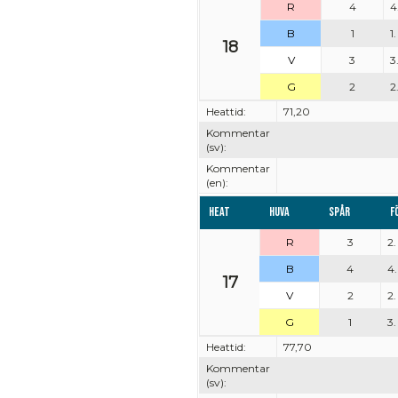
R
4
4
B
1
1
18
V
3
3
G
2
2
Heattid:
71,20
Kommentar
(sv):
Kommentar
(en):
Heat
Huva
Spår
F
R
3
2.
B
4
4.
17
V
2
2.
G
1
3.
Heattid:
77,70
Kommentar
(sv):