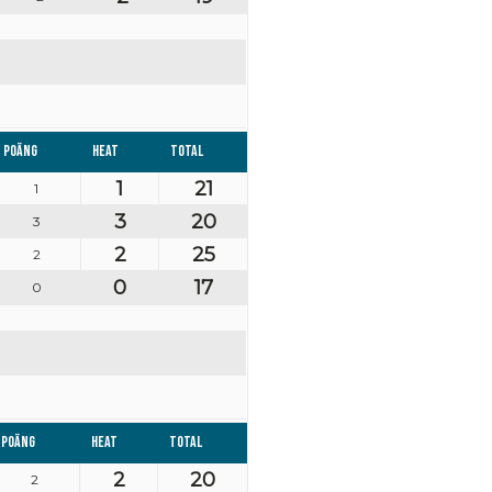
Poäng
Heat
Total
1
21
1
3
20
3
2
25
2
0
17
0
Poäng
Heat
Total
2
20
2