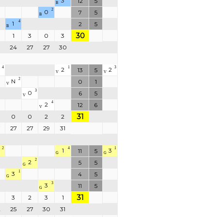
3
12
5
B
2
0
7
5
B
4
1
2
5
B
30
1
3
0
3
3
24
27
27
30
4
1
3
2
2
13
5
V
V
2
N
0
1
V
3
0
6
5
V
4
2
12
6
V
31
0
0
2
2
7
27
27
29
31
2
4
1
1
3
11
5
G
G
2
2
5
5
G
1
3
4
5
G
3
3
11
5
G
31
3
2
3
1
2
25
27
30
31