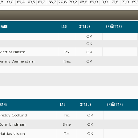
,8
0,0
69,4
69,5
69,2
68,7
70,8
70,2
68,5
69,0
0,0
71,6
71,0
69,
örare
Lag
Status
Ersättare
OK
OK
 Mattias Nilsson
Tex.
OK
. Kenny Wennerstam
Näs.
OK
rare
Lag
Status
Ersättare
 Freddy Godlund
Ind.
OK
 John Lindman
Sme.
OK
 Mattias Nilsson
Tex.
OK