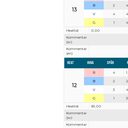
B
2
4
13
V
4
4
G
1
4
Heattid:
0,00
Kommentar
(sv):
Kommentar
(en):
Heat
Huva
Spår
R
4
1
B
2
2
12
V
3
4
G
1
3
Heattid:
69,00
Kommentar
(sv):
Kommentar