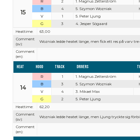
R
2
1. Magnus Zetterström
B
4
5. Szymon Wozniak
15
V
1
5. Peter Ljung
G
3
4. Jesper Sögaard
Heattime:
63,00
Comment
Wozniak ledde heatet länge, men fick ett res på varv tre
(sv):
Comment
(en):
Heat
Hood
Track
Drivers
T
R
1
1. Magnus Zetterström
B
3
5. Szymon Wozniak
14
V
4
3. Mikael Max
G
2
5. Peter Ljung
Heattime:
62,20
Comment
Wozniak ledde heatet länge, men Ljung tryckte sig förbi t
(sv):
Comment
(en):