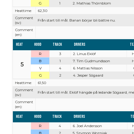
G
1
2. Mathias Thörnblom
Heattime:
62,30
Comment
Från start till mål. Banan börjar bli bättre nu.
(sv):
Comment
(en):
Heat
Hood
Track
Drivers
Te
R
3
2. Linus Eklöf
B
1
7. Tim Gudmundsson
5
V
4
6. Mattias Nilsson
G
2
4. Jesper Sögaard
Heattime:
61,50
Comment
Från start till mål. Eklöf hängde på ledande Sögaard, m
(sv):
Comment
(en):
Heat
Hood
Track
Drivers
T
R
4
6. Joel Andersson
B
2
5. Szymon Wozniak