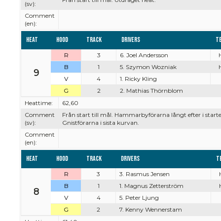
(sv):
Comment
(en):
Heat
Hood
Track
Drivers
T
R
3
6. Joel Andersson
B
1
5. Szymon Wozniak
9
V
4
1. Ricky Kling
G
2
2. Mathias Thörnblom
Heattime:
62,60
Comment
Från start till mål. Hammarbyförarna långt efter i sta
(sv):
Gnistförarna i sista kurvan.
Comment
(en):
Heat
Hood
Track
Drivers
T
R
3
3. Rasmus Jensen
B
1
1. Magnus Zetterström
8
V
4
5. Peter Ljung
G
2
7. Kenny Wennerstam