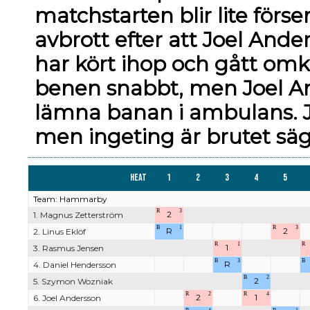
matchstarten blir lite försen
avbrott efter att Joel An
har kört ihop och gått o
benen snabbt, men Joel An
lämna banan i ambulans. Jo
men ingeting är brutet säg
Heat
1
2
3
4
5
Team: Hammarby
R
3
2
1. Magnus Zetterström
B
1
R
3
R
2
2. Linus Eklöf
R
1
R
1
3. Rasmus Jensen
B
3
B
R
4. Daniel Hendersson
B
2
2
5. Szymon Wozniak
R
2
R
4
2
1
6. Joel Andersson