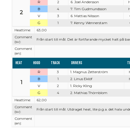
R
2
6. Joel Andersson
B
4
7. Tim Gudmundsson
2
V
3
6. Mattias Nilsson
G
1
7. Kenny Wennerstam
Heattime:
63,00
Comment
Från start till mål. Det är fortfarande mycket halt på b
(sv):
Comment
(en):
Heat
Hood
Track
Drivers
T
R
3
1. Magnus Zetterström
B
1
2. Linus Eklöf
1
V
2
1. Ricky Kling
G
4
2. Mathias Thörnblom
Heattime:
62,00
Comment
Från start till mål. Utdraget heat, lite p.g.a. det hala und
(sv):
Comment
(en):