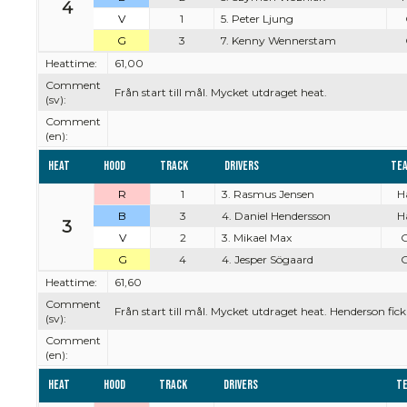
4
V
1
5. Peter Ljung
G
3
7. Kenny Wennerstam
Heattime:
61,00
Comment
Från start till mål. Mycket utdraget heat.
(sv):
Comment
(en):
Heat
Hood
Track
Drivers
Te
R
1
3. Rasmus Jensen
H
B
3
4. Daniel Hendersson
H
3
V
2
3. Mikael Max
G
G
4
4. Jesper Sögaard
G
Heattime:
61,60
Comment
Från start till mål. Mycket utdraget heat. Henderson fick 
(sv):
Comment
(en):
Heat
Hood
Track
Drivers
T