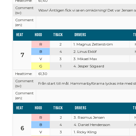
Heattime:
61,40
Comment
Wow! Äntligen fick vi se en omkörning! Det var Jensen 
(sv):
Comment
(en):
Heat
Hood
Track
Drivers
T
R
2
1. Magnus Zetterström
B
4
2. Linus Eklöf
7
V
3
3. Mikael Max
G
1
4. Jesper Sögaard
Heattime:
61,30
Comment
Från start till mål. Hammarbyförarna lyckas inte med s
(sv):
Comment
(en):
Heat
Hood
Track
Drivers
T
R
2
3. Rasmus Jensen
B
4
4. Daniel Hendersson
6
V
3
1. Ricky Kling