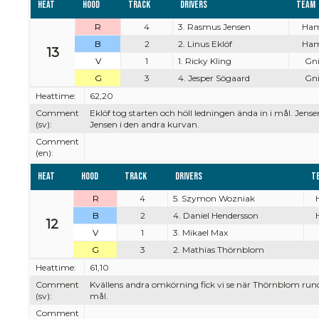
Heat
Hood
Track
Drivers
Team
R
4
3. Rasmus Jensen
Ham
B
2
2. Linus Eklöf
Ham
13
V
1
1. Ricky Kling
Gni
G
3
4. Jesper Sögaard
Gni
Heattime:
62,20
Comment
Eklöf tog starten och höll ledningen ända in i mål. Jense
(sv):
Jensen i den andra kurvan.
Comment
(en):
Heat
Hood
Track
Drivers
T
R
4
5. Szymon Wozniak
B
2
4. Daniel Hendersson
12
V
1
3. Mikael Max
G
3
2. Mathias Thörnblom
Heattime:
61,10
Comment
Kvällens andra omkörning fick vi se när Thörnblom rund
(sv):
mål.
Comment