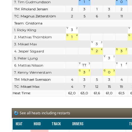
B
4
B
1
1
0
7. Tim Gudmundsson
TM: Rholand Jensen
2
3
1
3
2
TC: Magnus Zetterström
2
5
6
9
11
Team: Gnistorna
V
2
V
3
1. Ricky Kling
G
4
G
1
2. Mathias Thörnblom
V
2
3
3. Mikael Max
G
4
G
2
2
3
4. Jesper Sögaard
V
1
3
5. Peter Ljung
V
3
V
4
TT
1
6. Mattias Nilsson
G
1
G
3
3
0
7. Kenny Wennerstam
TM: Michael Svensson
4
3
5
3
4
TC: Mikael Max
4
7
12
15
19
Heat Time:
62,0
63,0
61,6
61,0
61,5
6
See all heats including restarts
Heat
Hood
Track
Drivers
T