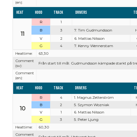
(en):
Heat
Hood
Track
Drivers
T
R
1
B
3
7. Tim Gudmundsson
11
V
2
6. Mattias Nilsson
G
4
7. Kenny Wennerstam
Heattime:
63,30
Comment
Från start till mål. Gudmundsson kämpade starkt på tred
(sv):
Comment
(en):
Heat
Hood
Track
Drivers
T
R
4
1. Magnus Zetterström
B
2
5. Szymon Wozniak
10
V
1
6. Mattias Nilsson
G
3
5. Peter Ljung
Heattime:
60,30
Comment
Från start till mål. Utdraget heat.