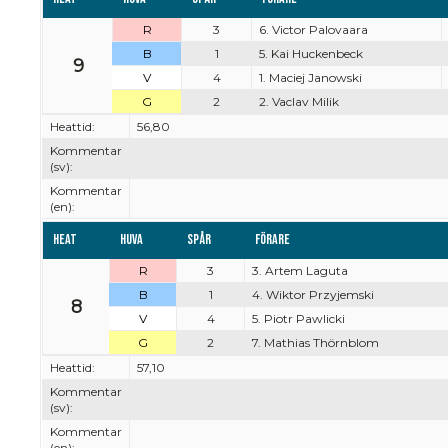
R
3
6. Victor Palovaara
B
1
5. Kai Huckenbeck
9
V
4
1. Maciej Janowski
G
2
2. Vaclav Milik
Heattid:
56,80
Kommentar
(sv):
Kommentar
(en):
Heat
Huva
Spår
Förare
R
3
3. Artem Laguta
B
1
4. Wiktor Przyjemski
8
V
4
5. Piotr Pawlicki
G
2
7. Mathias Thörnblom
Heattid:
57,10
Kommentar
(sv):
Kommentar
(en):