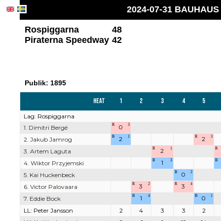
2024-07-31 BAUHAUS L
Rospiggarna
48
Piraterna Speedway
42
Publik: 1895
Heat
1
2
3
4
5
Lag: Rospiggarna
R
3
0
1. Dimitri Bergé
B
1
R
3
2
2
2. Jakub Jamrog
R
1
R
2
3. Artem Laguta
B
3
B
1
4. Wiktor Przyjemski
B
2
0
5. Kai Huckenbeck
R
2
R
4
3
3
6. Victor Palovaara
B
4
B
1
1
0
7. Eddie Bock
LL: Peter Jansson
2
4
3
3
2