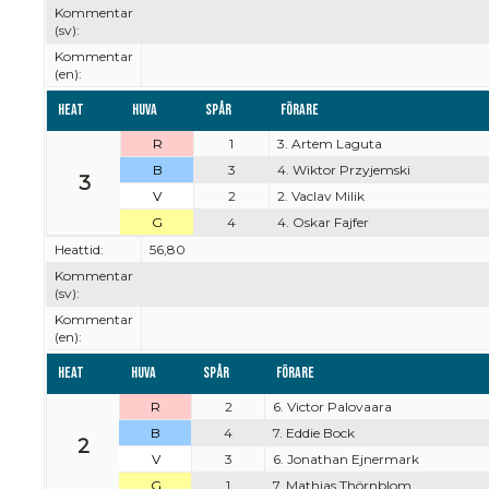
Kommentar
(sv):
Kommentar
(en):
Heat
Huva
Spår
Förare
R
1
3. Artem Laguta
B
3
4. Wiktor Przyjemski
3
V
2
2. Vaclav Milik
G
4
4. Oskar Fajfer
Heattid:
56,80
Kommentar
(sv):
Kommentar
(en):
Heat
Huva
Spår
Förare
R
2
6. Victor Palovaara
B
4
7. Eddie Bock
2
V
3
6. Jonathan Ejnermark
G
1
7. Mathias Thörnblom