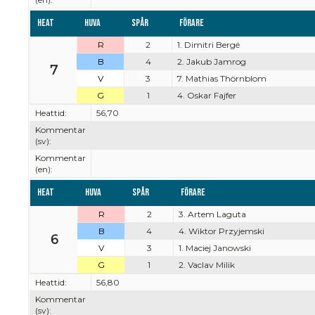
Heat
Huva
Spår
Förare
R
2
1. Dimitri Bergé
B
4
2. Jakub Jamrog
7
V
3
7. Mathias Thörnblom
G
1
4. Oskar Fajfer
Heattid:
56,70
Kommentar
(sv):
Kommentar
(en):
Heat
Huva
Spår
Förare
R
2
3. Artem Laguta
B
4
4. Wiktor Przyjemski
6
V
3
1. Maciej Janowski
G
1
2. Vaclav Milik
Heattid:
56,80
Kommentar
(sv):