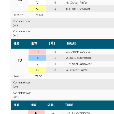
V
4
4. Oskar Fajfer
G
2
5. Piotr Pawlicki
Heattid:
57,40
Kommentar
(sv):
Kommentar
(en):
Heat
Huva
Spår
Förare
R
4
3. Artem Laguta
B
2
2. Jakub Jamrog
12
V
1
1. Maciej Janowski
G
3
4. Oskar Fajfer
Heattid:
57,50
Kommentar
(sv):
Kommentar
(en):
Heat
Huva
Spår
Förare
R
4
5. Kai Huckenbeck