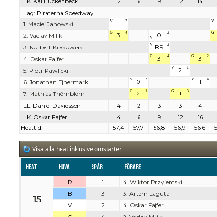
LK: Kai Huckenbeck
2
6
9
12
14
Lag: Piraterna Speedway
V
2
V
1
1. Maciej Janowski
G
4
2
G
3
0
2. Vaclav Milik
V
V
2
RR
3. Norbert Krakowiak
G
4
G
2
3
3
4. Oskar Fajfer
V
1
2
5. Piotr Pawlicki
V
3
V
4
0
1
6. Jonathan Ejnermark
G
1
G
3
2
1
7. Mathias Thörnblom
LL: Daniel Davidsson
4
2
3
3
4
LK: Oskar Fajfer
4
6
9
12
16
Heattid:
57,4
57,7
56,8
56,9
56,6
5
Visa alla heat inklusive omstarter
Heat
Huva
Spår
Förare
R
1
4. Wiktor Przyjemski
B
3
3. Artem Laguta
15
V
2
4. Oskar Fajfer
G
4
2. Vaclav Milik