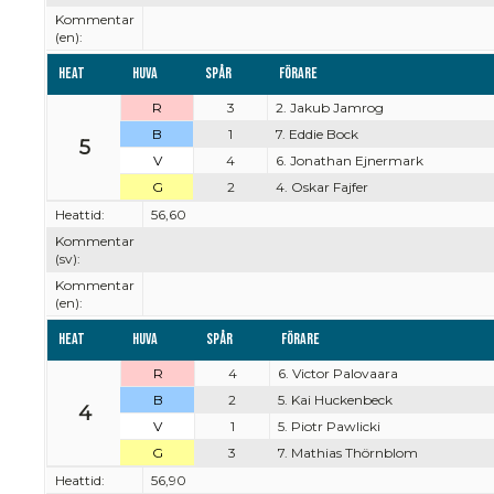
Kommentar
(en):
Heat
Huva
Spår
Förare
R
3
2. Jakub Jamrog
B
1
7. Eddie Bock
5
V
4
6. Jonathan Ejnermark
G
2
4. Oskar Fajfer
Heattid:
56,60
Kommentar
(sv):
Kommentar
(en):
Heat
Huva
Spår
Förare
R
4
6. Victor Palovaara
B
2
5. Kai Huckenbeck
4
V
1
5. Piotr Pawlicki
G
3
7. Mathias Thörnblom
Heattid:
56,90