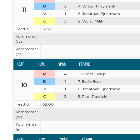
B
2
4. Wiktor Przyjemski
11
V
1
6. Jonathan Ejnermark
G
3
2. Vaclav Milik
Heattid:
57,70
Kommentar
(sv):
Kommentar
(en):
Heat
Huva
Spår
Förare
R
4
1. Dimitri Bergé
B
2
7. Eddie Bock
10
V
1
6. Jonathan Ejnermark
G
3
5. Piotr Pawlicki
Heattid:
58,00
Kommentar
(sv):
Kommentar
(en):
Heat
Huva
Spår
Förare