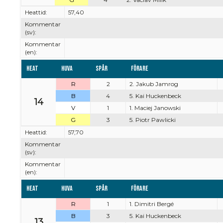
Heattid:
57,40
Kommentar
(sv):
Kommentar
(en):
Heat
Huva
Spår
Förare
R
2
2. Jakub Jamrog
B
4
5. Kai Huckenbeck
14
V
1
1. Maciej Janowski
G
3
5. Piotr Pawlicki
Heattid:
57,70
Kommentar
(sv):
Kommentar
(en):
Heat
Huva
Spår
Förare
R
1
1. Dimitri Bergé
B
3
5. Kai Huckenbeck
13