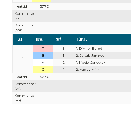
Heattid:
57,70
Kommentar
(sv):
Kommentar
(en):
Heat
Huva
Spår
Förare
R
3
1. Dimitri Bergé
B
1
2. Jakub Jamrog
1
V
2
1. Maciej Janowski
G
4
2. Vaclav Milik
Heattid:
57,40
Kommentar
(sv):
Kommentar
(en):