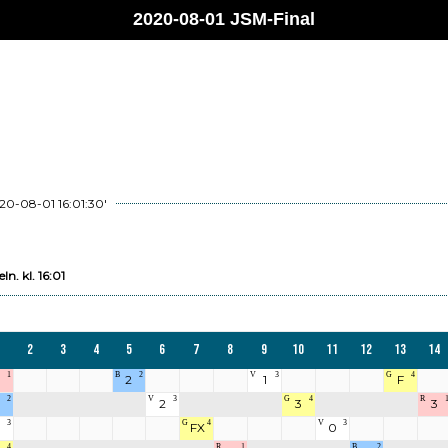
2020-08-01 JSM-Final
20-08-01 16:01:30'
n. kl. 16:01
2
3
4
5
6
7
8
9
10
11
12
13
14
1
B
2
V
3
G
4
2
1
F
2
V
3
G
4
R
2
3
3
3
G
4
V
3
FX
0
4
R
1
B
2