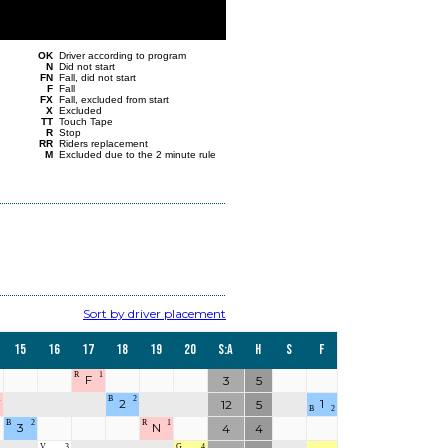
OK
Driver according to program
N
Did not start
FN
Fall, did not start
F
Fall
FX
Fall, excluded from start
X
Excluded
TT
Touch Tape
R
Stop
RR
Riders replacement
M
Excluded due to the 2 minute rule
Sort by driver placement
15
16
17
18
19
20
S:a
H
S
F
R
1
F
3
5
1
B
2
2
1
12
5
B
2
B
2
R
1
3
N
4
4
V
3
G
4