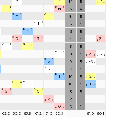
2
3
2
14
5
G
4
G
4
R
1
F
N
3
4
B
2
G
4
0
1
8
5
V
3
1
5
5
3
B
2
3
6
5
R
1
R
1
3
3
3
15
5
R
1
V
3
G
4
1
1
5
5
4
V
3
2
3
0
11
5
R
1
V
3
B
2
3
FX
9
5
V
3
2
V
3
R
0
5
B
2
1
2
10
5
G
4
G
4
V
3
1
2
1
10
5
B
2
R
1
G
4
2
0
3
5
2
2
1
R
1
0
0
1
R
1
62,0
60,0
63,9
61,2
61,0
60,9
61,0
60,1