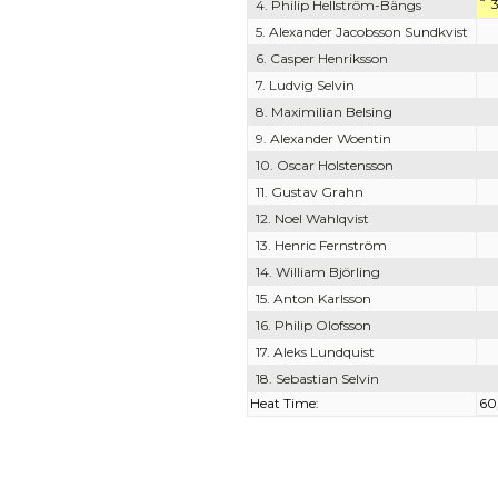
4. Philip Hellström-Bängs
5. Alexander Jacobsson Sundkvist
6. Casper Henriksson
7. Ludvig Selvin
8. Maximilian Belsing
9. Alexander Woentin
10. Oscar Holstensson
11. Gustav Grahn
12. Noel Wahlqvist
13. Henric Fernström
14. William Björling
15. Anton Karlsson
16. Philip Olofsson
17. Aleks Lundquist
18. Sebastian Selvin
Heat Time:
60