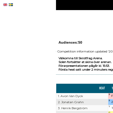
Audiences:50
Competition information updated '20
Välkomna till Skrotfrag Arena.
Solen fortsätter at skina över arenan.
Förarpresentationen pågår kl. 15:53.
Första heat satt under 2 minuters regel
Heat
1
R
F
1. Avon Van Dyck
B
2
2. Jonatan Grahn
V
1
3. Henrik Bergström
G