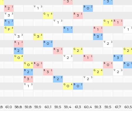
3
3
3
R
1
V
3
B
2
2
1
0
V
3
G
4
R
1
3
1
3
B
2
V
3
G
4
R
1
1
1
1
1
G
4
B
2
R
1
V
F
1
1
1
V
3
G
4
B
2
3
3
3
R
1
B
2
V
3
1
0
2
B
2
R
1
G
4
G
2
3
2
2
G
4
V
3
R
1
B
2
0
2
1
3
G
4
R
1
R
1
B
0
0
0
0
B
2
R
1
G
4
V
3
2
3
2
2
R
1
B
2
V
3
3
2
2
V
3
G
4
B
2
1
0
0
,8
61,0
58,8
59,8
59,9
60,1
59,5
59,4
61,3
60,4
59,3
59,5
61,7
60,5