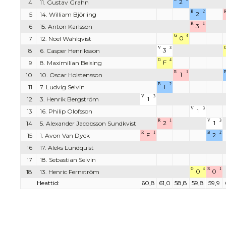
2
4
11. Gustav Grahn
B
2
2
5
14. William Björling
R
1
3
6
15. Anton Karlsson
G
4
0
7
12. Noel Wahlqvist
V
3
3
8
6. Casper Henriksson
G
4
F
9
8. Maximilian Belsing
R
1
1
10
10. Oscar Holstensson
B
2
1
11
7. Ludvig Selvin
V
3
1
12
3. Henrik Bergström
V
3
1
13
16. Philip Olofsson
R
1
V
3
2
1
14
5. Alexander Jacobsson Sundkvist
R
1
B
2
F
2
15
1. Avon Van Dyck
16
17. Aleks Lundquist
17
18. Sebastian Selvin
G
4
R
1
0
0
18
13. Henric Fernström
Heattid:
60,8
61,0
58,8
59,8
59,9