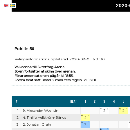
2020-
Publik: 50
Tävlingsinformation uppdaterad '2020-08-01 16:01:30'
Välkomna till Skrotfrag Arena.
Solen fortsätter at skina över arenan.
Förarpresentationen pågår kl. 15:53.
Första heat satt under 2 minuters regeln. kl. 16:01
#
Heat
1
2
3
4
5
V
3
G
4
3
3
1
9. Alexander Woentin
G
4
3
2
4. Philip Hellström-Bängs
B
2
2
3
2. Jonatan Grahn
B
2