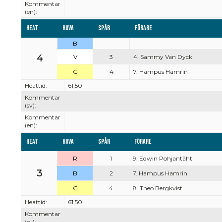
Kommentar
(en):
Heat
Huva
Spår
Förare
B
4
V
3
4. Sammy Van Dyck
G
4
7. Hampus Hamrin
Heattid:
61,50
Kommentar
(sv):
Kommentar
(en):
Heat
Huva
Spår
Förare
R
1
9. Edwin Pohjantähti
3
B
2
7. Hampus Hamrin
G
4
8. Theo Bergkvist
Heattid:
61,50
Kommentar
(sv):