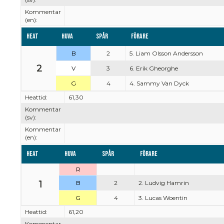
Kommentar
(en):
Heat
Huva
Spår
Förare
B
2
5. Liam Olsson Andersson
2
V
3
6. Erik Gheorghe
G
4
4. Sammy Van Dyck
Heattid:
61,30
Kommentar
(sv):
Kommentar
(en):
Heat
Huva
Spår
Förare
R
1
B
2
2. Ludvig Hamrin
G
4
3. Lucas Woentin
Heattid:
61,20
Kommentar