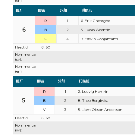
(en):
Heat
Huva
Spår
Förare
R
1
6. Erik Gheorghe
6
B
2
3. Lucas Woentin
G
4
9. Edwin Pohjantähti
Heattid:
61,60
Kommentar
(sv):
Kommentar
(en):
Heat
Huva
Spår
Förare
R
1
2. Ludvig Hamrin
5
B
2
8. Theo Bergkvist
V
3
5. Liam Olsson Andersson
Heattid:
61,60
Kommentar
(sv):