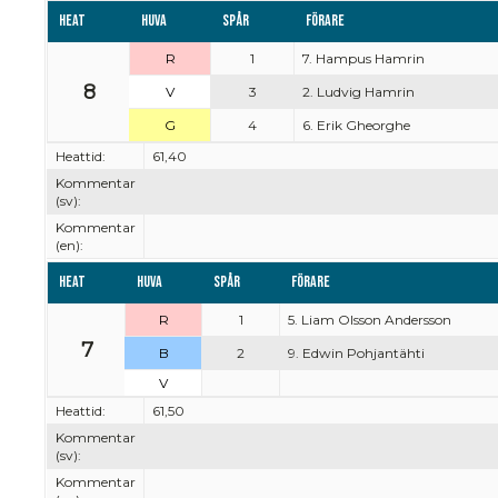
Heat
Huva
Spår
Förare
R
1
7. Hampus Hamrin
8
V
3
2. Ludvig Hamrin
G
4
6. Erik Gheorghe
Heattid:
61,40
Kommentar
(sv):
Kommentar
(en):
Heat
Huva
Spår
Förare
R
1
5. Liam Olsson Andersson
7
B
2
9. Edwin Pohjantähti
V
Heattid:
61,50
Kommentar
(sv):
Kommentar