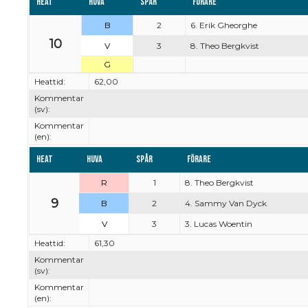
Heat
Huva
Spår
Förare
B
2
6. Erik Gheorghe
10
V
3
8. Theo Bergkvist
G
Heattid:
62,00
Kommentar
(sv):
Kommentar
(en):
Heat
Huva
Spår
Förare
R
1
8. Theo Bergkvist
9
B
2
4. Sammy Van Dyck
V
3
3. Lucas Woentin
Heattid:
61,30
Kommentar
(sv):
Kommentar
(en):