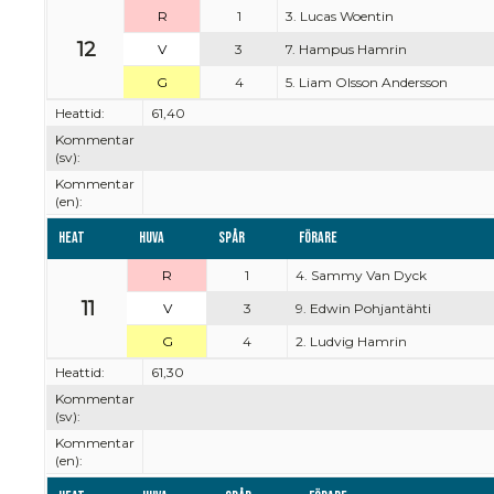
R
1
3. Lucas Woentin
12
V
3
7. Hampus Hamrin
G
4
5. Liam Olsson Andersson
Heattid:
61,40
Kommentar
(sv):
Kommentar
(en):
Heat
Huva
Spår
Förare
R
1
4. Sammy Van Dyck
11
V
3
9. Edwin Pohjantähti
G
4
2. Ludvig Hamrin
Heattid:
61,30
Kommentar
(sv):
Kommentar
(en):