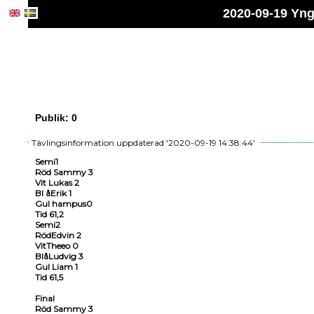
2020-09-19 Yn
Publik: 0
Tävlingsinformation uppdaterad '2020-09-19 14:38:44'
Semi1
Röd Sammy 3
Vit Lukas 2
Bl åErik 1
Gul hampus0
Tid 61,2
Semi2
RödEdvin 2
VitTheeo 0
BlåLudvig 3
Gul Liam 1
Tid 61,5
Final
Röd Sammy 3