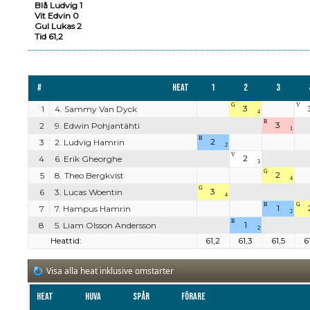
Blå Ludvig 1
Vit Edvin 0
Gul Lukas 2
Tid 61,2
#
Heat
1
2
3
G
V
3
1
4. Sammy Van Dyck
4
R
3
2
9. Edwin Pohjantähti
1
B
2
3
2. Ludvig Hamrin
2
V
2
4
6. Erik Gheorghe
3
G
2
5
8. Theo Bergkvist
4
G
3
6
3. Lucas Woentin
4
B
G
1
7
7. Hampus Hamrin
2
B
1
8
5. Liam Olsson Andersson
2
Heattid:
61,2
61,3
61,5
6
Visa alla heat inklusive omstarter
Heat
Huva
Spår
Förare