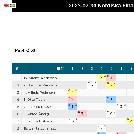
2023-07-30 Nordiska Fina
Publik: 53
#
Heat
1
2
3
4
5
6
7
G
4
R
1
3
3
1
13. Mikkel Andersen
V
3
G
4
3
2
2
9. Rasmus Karlsson
G
4
3
3
4. Villads Pedersen
R
1
B
2
2
1
4
1. Otto Raak
B
2
V
3
1
3
5
2. Patrick Kruse
R
1
V
3
3
0
6
5. Alfred Åberg
V
3
G
0
3
7
3. Jonny Eriksson
V
3
2
8
16. Dante Johansson
B
2
R
1