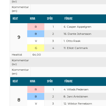
(sv):
Kommentar
(en):
Heat
Huva
Spår
Förare
R
1
6. Casper Appelgren
B
2
16. Dante Johansson
9
V
3
1. Otto Raak
G
4
11. Elliot Carlmark
Heattid:
64,00
Kommentar
(sv):
Kommentar
(en):
Heat
Huva
Spår
Förare
R
1
4. Villads Pedersen
B
2
8. Jani Änkiläinen
8
V
3
12. Wiktor Ferneborn