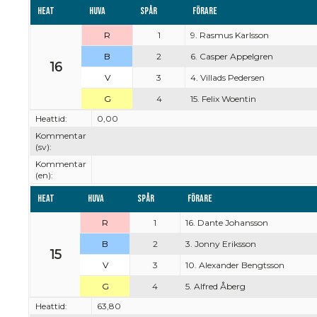
Heat
Huva
Spår
Förare
R
1
9. Rasmus Karlsson
B
2
6. Casper Appelgren
16
V
3
4. Villads Pedersen
G
4
15. Felix Woentin
Heattid:
0,00
Kommentar
(sv):
Kommentar
(en):
Heat
Huva
Spår
Förare
R
1
16. Dante Johansson
B
2
3. Jonny Eriksson
15
V
3
10. Alexander Bengtsson
G
4
5. Alfred Åberg
Heattid:
63,80