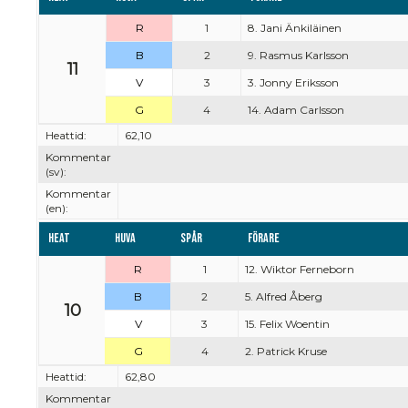
R
1
8. Jani Änkiläinen
B
2
9. Rasmus Karlsson
11
V
3
3. Jonny Eriksson
G
4
14. Adam Carlsson
Heattid:
62,10
Kommentar
(sv):
Kommentar
(en):
Heat
Huva
Spår
Förare
R
1
12. Wiktor Ferneborn
B
2
5. Alfred Åberg
10
V
3
15. Felix Woentin
G
4
2. Patrick Kruse
Heattid:
62,80
Kommentar