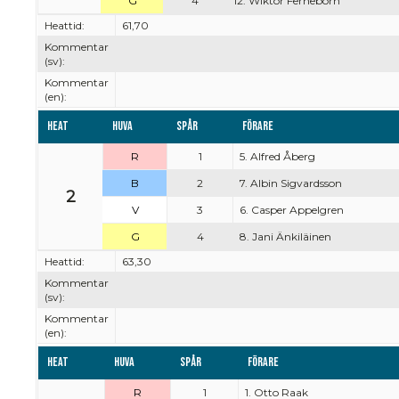
G
4
12. Wiktor Ferneborn
Heattid:
61,70
Kommentar
(sv):
Kommentar
(en):
Heat
Huva
Spår
Förare
R
1
5. Alfred Åberg
B
2
7. Albin Sigvardsson
2
V
3
6. Casper Appelgren
G
4
8. Jani Änkiläinen
Heattid:
63,30
Kommentar
(sv):
Kommentar
(en):
Heat
Huva
Spår
Förare
R
1
1. Otto Raak