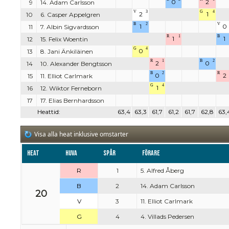
0
2
9
14. Adam Carlsson
V
3
G
4
2
1
10
6. Casper Appelgren
B
2
V
1
0
11
7. Albin Sigvardsson
R
1
B
1
1
12
15. Felix Woentin
G
4
0
13
8. Jani Änkiläinen
R
1
B
2
2
0
14
10. Alexander Bengtsson
B
2
R
0
2
15
11. Elliot Carlmark
G
4
1
16
12. Wiktor Ferneborn
17
17. Elias Bernhardsson
Heattid:
63,4
63,3
61,7
61,2
61,7
62,8
63,
Visa alla heat inklusive omstarter
Heat
Huva
Spår
Förare
R
1
5. Alfred Åberg
B
2
14. Adam Carlsson
20
V
3
11. Elliot Carlmark
G
4
4. Villads Pedersen