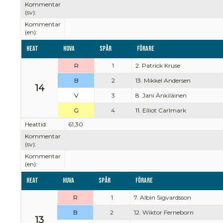
Kommentar
(sv):
Kommentar
(en):
Heat
Huva
Spår
Förare
R
1
2. Patrick Kruse
B
2
13. Mikkel Andersen
14
V
3
8. Jani Änkiläinen
G
4
11. Elliot Carlmark
Heattid:
61,30
Kommentar
(sv):
Kommentar
(en):
Heat
Huva
Spår
Förare
R
1
7. Albin Sigvardsson
B
2
12. Wiktor Ferneborn
13