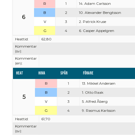
R
1
14. Adam Carlsson
B
2
10. Alexander Bengtsson
6
V
3
2. Patrick Kruse
G
4
6. Casper Appelgren
Heattid:
62,80
Kommentar
(sv):
Kommentar
(en):
Heat
Huva
Spår
Förare
R
1
13. Mikkel Andersen
B
2
1. Otto Raak
5
V
3
5. Alfred Åberg
G
4
9. Rasmus Karlsson
Heattid:
61,70
Kommentar
(sv):