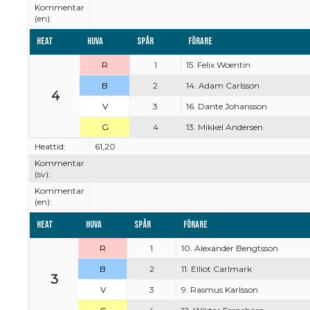
Kommentar
(en):
Heat
Huva
Spår
Förare
R
1
15. Felix Woentin
B
2
14. Adam Carlsson
4
V
3
16. Dante Johansson
G
4
13. Mikkel Andersen
Heattid:
61,20
Kommentar
(sv):
Kommentar
(en):
Heat
Huva
Spår
Förare
R
1
10. Alexander Bengtsson
B
2
11. Elliot Carlmark
3
V
3
9. Rasmus Karlsson