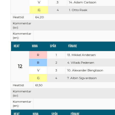
V
3
14. Adam Carlsson
G
4
1. Otto Raak
Heattid:
64,20
Kommentar
(sv):
Kommentar
(en):
Heat
Huva
Spår
Förare
R
1
13. Mikkel Andersen
B
2
4. Villads Pedersen
12
V
3
10. Alexander Bengtsson
G
4
7. Albin Sigvardsson
Heattid:
61,50
Kommentar
(sv):
Kommentar
(en):
Heat
Huva
Spår
Förare