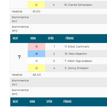
G
4
16. Dante Johansson
Heattid:
61,00
Kommentar
(sv):
Kommentar
(en):
Heat
Huva
Spår
Förare
R
1
11. Elliot Carlmark
B
2
15. Felix Woentin
7
V
3
7. Albin Sigvardsson
G
4
3. Jonny Eriksson
Heattid:
63,40
Kommentar
(sv):
Kommentar
(en):
Heat
Huva
Spår
Förare