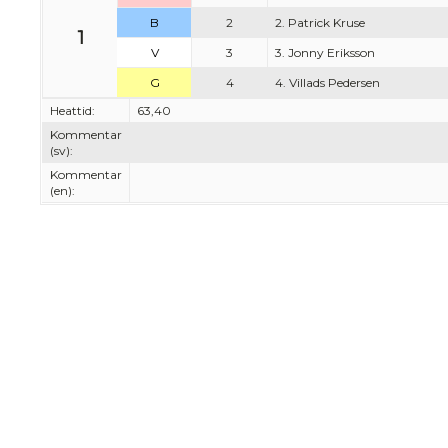
B
2
2. Patrick Kruse
1
V
3
3. Jonny Eriksson
G
4
4. Villads Pedersen
Heattid:
63,40
Kommentar
(sv):
Kommentar
(en):