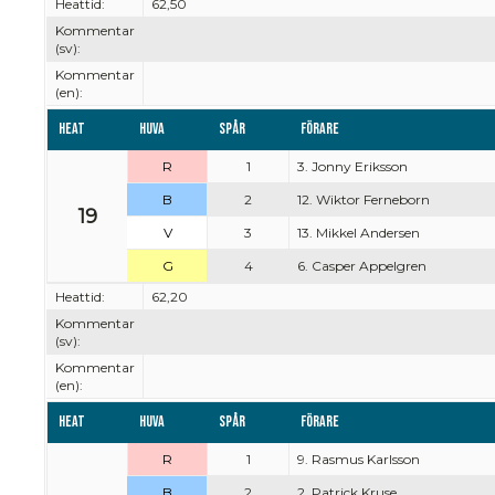
Heattid:
62,50
Kommentar
(sv):
Kommentar
(en):
Heat
Huva
Spår
Förare
R
1
3. Jonny Eriksson
B
2
12. Wiktor Ferneborn
19
V
3
13. Mikkel Andersen
G
4
6. Casper Appelgren
Heattid:
62,20
Kommentar
(sv):
Kommentar
(en):
Heat
Huva
Spår
Förare
R
1
9. Rasmus Karlsson
B
2
2. Patrick Kruse