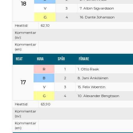
18
V
3
7. Albin Sigvardsson
G
4
16. Dante Johansson
Heattid:
62,10
Kommentar
(sv):
Kommentar
(en):
Heat
Huva
Spår
Förare
R
1
1. Otto Raak
B
2
8. Jani Änkiläinen
17
V
3
15. Felix Woentin
G
4
10. Alexander Bengtsson
Heattid:
63,90
Kommentar
(sv):
Kommentar
(en):