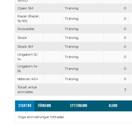
150cc)
Open SM
Träning
0
Racer (Racer,
Träning
0
16-99)
Snowbike
Träning
0
Stock
Träning
0
Stock SM
Träning
0
Ungdom 12-
Träning
0
14
Ungdom 14-
Träning
0
16
Veteran 40+
Träning
0
Totalt antal
3
anmälda:
Startnr
Förnamn
Efternamn
Klubb
Inga anmälningar hittades