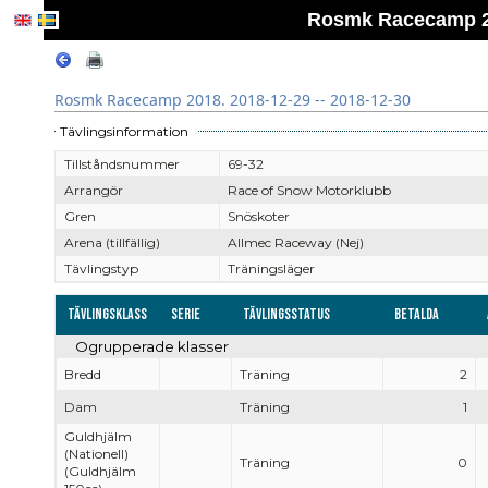
Rosmk Racecamp 20
Rosmk Racecamp 2018. 2018-12-29 -- 2018-12-30
Tävlingsinformation
Tillståndsnummer
69-32
Arrangör
Race of Snow Motorklubb
Gren
Snöskoter
Arena (tillfällig)
Allmec Raceway (Nej)
Tävlingstyp
Träningsläger
Tävlingsklass
Serie
Tävlingsstatus
Betalda
Ogrupperade klasser
Bredd
Träning
2
Dam
Träning
1
Guldhjälm
(Nationell)
Träning
0
(Guldhjälm