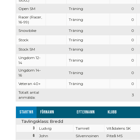
150cc)
Open SM
Träning
0
Racer (Racer,
Träning
0
16-99)
Snowbike
Träning
0
Stock
Träning
0
Stock SM
Träning
0
Ungdom 12-
Träning
0
14
Ungdom 14-
Träning
0
16
Veteran 40+
Träning
0
Totalt antal
3
anmälda:
Startnr
Förnamn
Efternamn
Klubb
Tävlingsklass: Bredd
3
Ludvig
Tamrell
Vitådalens SK
6
John
Silvennoinen
Piteå MS