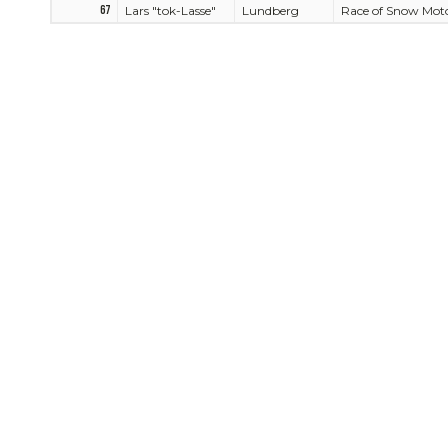
67
Lars "tok-Lasse"
Lundberg
Race of Snow Mot