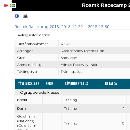
Rosmk Racecamp 20
Rosmk Racecamp 2018. 2018-12-29 -- 2018-12-30
Tävlingsinformation
Tillståndsnummer
69-32
Arrangör
Race of Snow Motorklubb
Gren
Snöskoter
Arena (tillfällig)
Allmec Raceway (Nej)
Tävlingstyp
Träningsläger
Tävlingsklass
Serie
Tävlingsstatus
Betalda
Ogrupperade klasser
Bredd
Träning
2
Dam
Träning
1
Guldhjälm
(Nationell)
Träning
0
(Guldhjälm