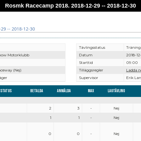
Rosmk Racecamp 2018. 2018-12-29 -- 2018-12-30
29 -- 2018-12-30
Tävlingsstatus
Träning
Snow Motorklubb
Datum
2018-12
Starttid
09:00
ceway (Nej)
Tilläggsregler
Ladda n
äger
Supervisor
Erik Lar
sstatus
Betalda
Anmälda
Max
Lagtävling
2
3
-
Nej
1
1
-
Nej
0
0
-
Nej