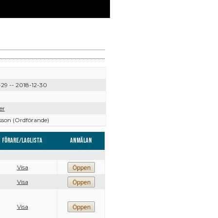
-29 -- 2018-12-30
er
sson (Ordförande)
Förare/Laglista
Anmälan
Visa
Visa
Visa