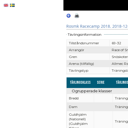
Rosmk Racecamp 2018. 2018-12-
Tävlingsinformation
Tillståndsnummer
69-32
Arrangör
Race of 
Gren
Snöskoter
Arena (tillfällig)
Allmec Ra
Tävlingstyp
Träningsl
Tävlingsklass
Serie
Tävling
Ogrupperade klasser
Bredd
Träning
Dam
Träning
Guldhjälm
(Nationell)
Träning
(Guldhjälm